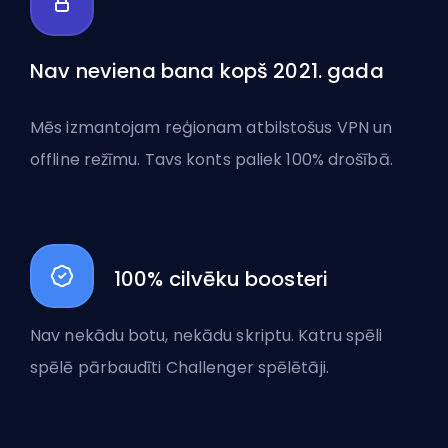
Nav neviena bana kopš 2021. gada
Mēs izmantojam reģionam atbilstošus VPN un
offline režīmu. Tavs konts paliek 100% drošībā.
100% cilvēku boosteri
Nav nekādu botu, nekādu skriptu. Katru spēli
spēlē pārbaudīti Challenger spēlētāji.