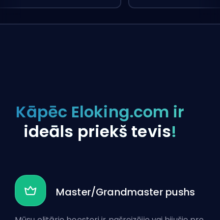
Kāpēc Eloking.com ir
ideāls priekš tevis
!
Master/Grandmaster pushs
Mūsu elitārie boosteri ir pašreizējie vai bijušie pro