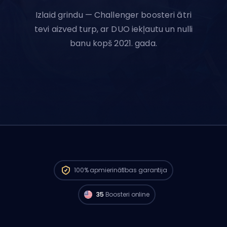
Izlaid grindu — Challenger boosteri ātri
tevi aizved turp, ar DUO iekļautu un nulli
banu kopš 2021. gada.
Challenger spēlētāji no
North America ir
100%
apmierinātības garantija
gatavi sākt tavu pasūtījumu jau tagad. 🔥
35
Boosteri online