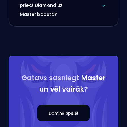
priekš Diamond uz
Master boosta?
Gatavs sasniegt
Master
un vēl vairāk
?
Dominē Spēlē!