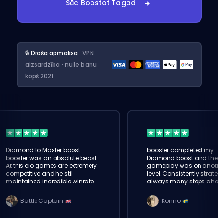
Sāc Boostot Tagad
🔒 Droša apmaksa
· VPN
aizsardzība · nulle banu
kopš 2021
Diamond to Master boost —
booster completed my
booster was an absolute beast.
Diamond boost and the
At this elo games are extremely
gameplay was on anot
competitive and he still
level. Consistently strate
maintained incredible winrate.
always many steps ahe
Truly impressed with eloking
Every match felt control
clean. amazing
Battle Captain
Konno