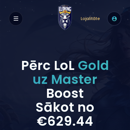
Lojalitāte
Pērc LoL
Gold
uz Master
Boost
Sākot no
€629.44