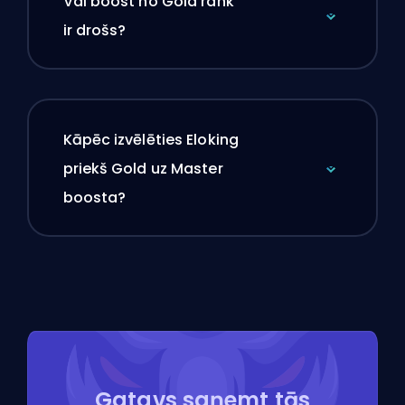
Vai boost no Gold rank
ir drošs?
Kāpēc izvēlēties Eloking
priekš Gold uz Master
boosta?
Gatavs saņemt tās