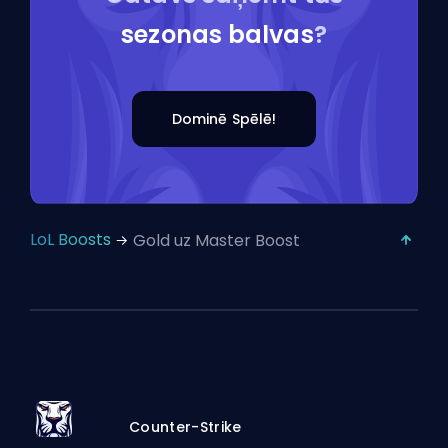
sezonas balvas
?
Dominē Spēlē!
LoL Boosts
Gold uz Master Boost
Counter-Strike