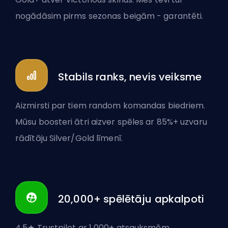
nogādāsim pirms sezonas beigām - garantēti.
Stabils ranks, nevis veiksme
Aizmirsti par tiem random komandas biedriem.
Mūsu boosteri ātri aizver spēles ar 85%+ uzvaru
rādītāju Silver/Gold līmenī.
20,000+ spēlētāju apkalpoti
4.5★ Trustpilot ar 1 000+ atsauksmēm.