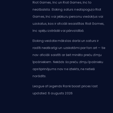
Riot Games, Inc un Riot Games, Inc to
neatbalsta. Eloking saturs neatspoguļo Riot
Games, Inc vai jebkuru personu viedokļus vai
uzskatus, kas ir oficiāli iesaistītas Riot Games,
Inc spēļu izstrādē vai pārvaldībā.
Eloking veidotie mākslas darbi un saturs ir
radīti neatkarīgi un uzskatāmi par fan art — tie
nav oficiāli saistīti ar šeit minēto preču zīmju
īpašniekiem. Nekāds šo preču zīmju īpašnieku
apstiprinājums nav ne izteikts, ne netieši
norādīts.
League of Legends Rank boost prices last
updated: 6 augusts 2026