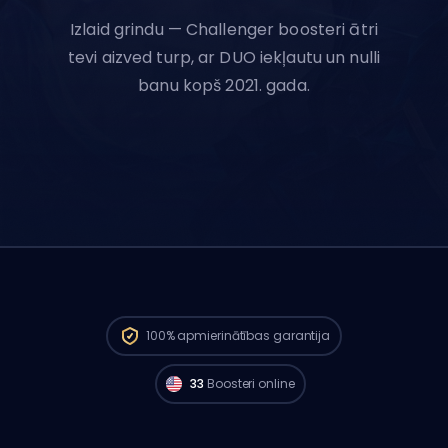
Izlaid grindu — Challenger boosteri ātri
tevi aizved turp, ar DUO iekļautu un nulli
banu kopš 2021. gada.
Challenger spēlētāji no
North America ir
100%
apmierinātības garantija
gatavi sākt tavu pasūtījumu jau tagad. 🔥
33
Boosteri online