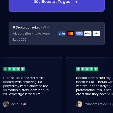
Sāc Boostot Tagad
🔒 Droša apmaksa
· VPN
aizsardzība · nulle banu
kopš 2021
Gold to Plat done really fast,
booster completed my 
booster was amazing. He
boost in like 18 hours wi
played my main champs too
winrate. insane player, v
so match history looks natural.
professional. this is my 
Will order again for sure!
order and they never di
Marcus
Random Office Gu