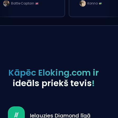
Battle Captain
Konno
Kāpēc Eloking.com ir
ideāls priekš tevis
!
Ielauzies Diamond līgā