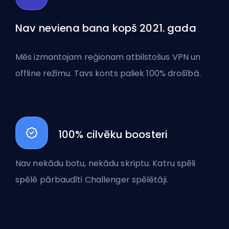
Nav neviena bana kopš 2021. gada
Mēs izmantojam reģionam atbilstošus VPN un
offline režīmu. Tavs konts paliek 100% drošībā.
100% cilvēku boosteri
Nav nekādu botu, nekādu skriptu. Katru spēli
spēlē pārbaudīti Challenger spēlētāji.