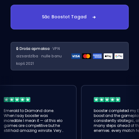
Sāc Boostot Tagad
🔒 Droša apmaksa
· VPN
aizsardzība · nulle banu
kopš 2021
Emerald to Diamond done.
booster completed my 
When I say booster was
boost and the gamepla
incredible I mean it — at this elo
consistently strategic, 
games are competitive but he
many steps ahead of t
still had amazing winrate. Very
enemies. every match fe
impressed!
smooth. eloking is the re