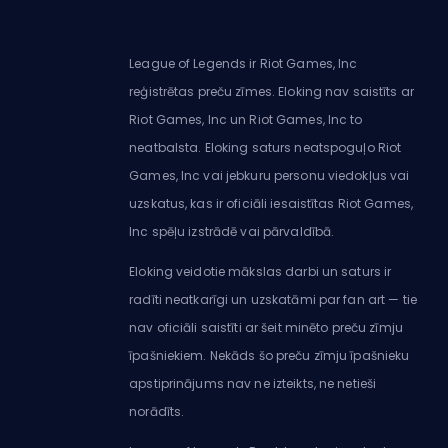
League of Legends ir Riot Games, Inc
reģistrētas preču zīmes. Eloking nav saistīts ar
Riot Games, Inc un Riot Games, Inc to
neatbalsta. Eloking saturs neatspoguļo Riot
Games, Inc vai jebkuru personu viedokļus vai
uzskatus, kas ir oficiāli iesaistītas Riot Games,
Inc spēļu izstrādē vai pārvaldībā.
Eloking veidotie mākslas darbi un saturs ir
radīti neatkarīgi un uzskatāmi par fan art — tie
nav oficiāli saistīti ar šeit minēto preču zīmju
īpašniekiem. Nekāds šo preču zīmju īpašnieku
apstiprinājums nav ne izteikts, ne netieši
norādīts.