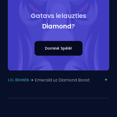
Gatavs ielauzties
Diamond
?
Dominē Spēlē!
LoL Boosts
Emerald uz Diamond Boost