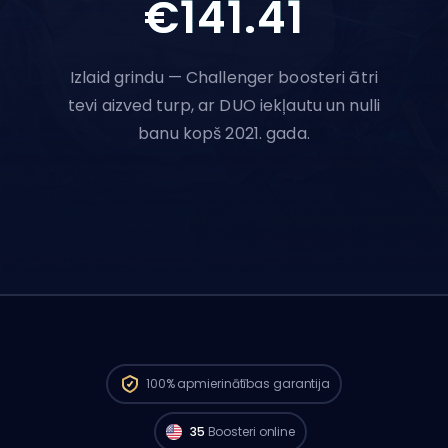
€141.41
Izlaid grindu — Challenger boosteri ātri
tevi aizved turp, ar DUO iekļautu un nulli
banu kopš 2021. gada.
Challenger spēlētāji no
North America ir
100%
apmierinātības garantija
gatavi sākt tavu pasūtījumu jau tagad. 🔥
35
Boosteri online