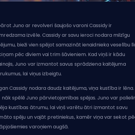
ārot Juno ar revolveri šaujošo varoni Cassidy ir
mredzama izvēle. Cassidy ar savu ieroci nodara milzīgu
tējumu, bieži vien spējot samazināt ienaidnieka veselību lī
ciņam pēc diviem vai trim šāvieniem. Kad viņš ir kādu
ainojis, Juno var izmantot savus sprādziena kaitējuma
rukumus, lai viņus izbeigtu.
 gan Cassidy nodara daudz kaitējuma, viņa kustība ir lēna.
t nāk spēlē Juno pārvietojamības spējas. Juno var palieli
ēja kustības ātrumu, lai viņš varētu ātri izmantot savu
imāto
spēju un vajāt pretiniekus, kamēr viņa var sekot p
āpjošiemies varoņiem augšā.