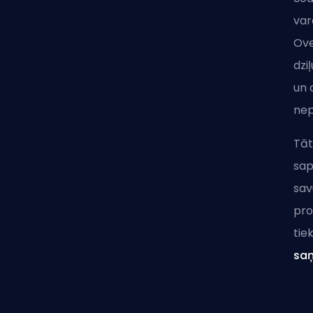
var
Ove
dzi
un 
nep
Tāt
sap
sav
pro
tie
saņ