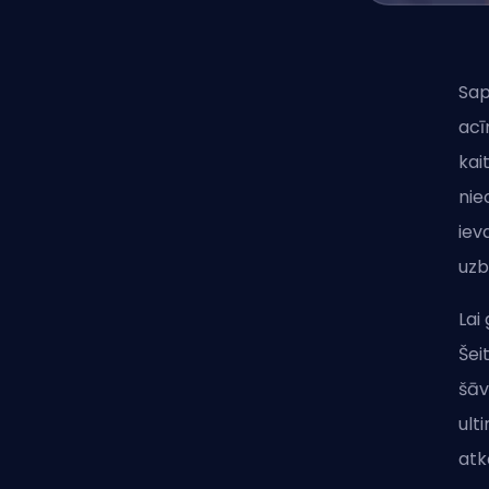
Sap
acī
kai
nie
iev
uzb
Lai
Šei
šāv
ult
atk