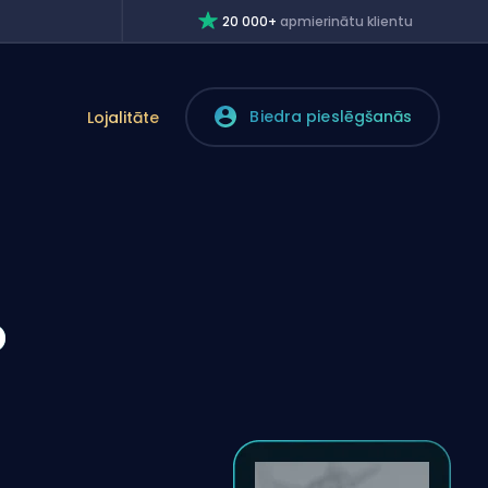
20 000+
apmierinātu klientu
Biedra pieslēgšanās
Lojalitāte
o