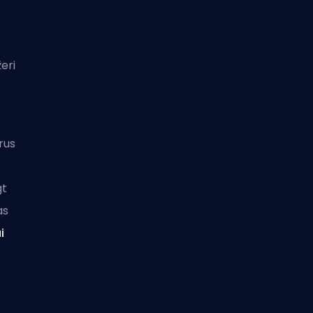
eri
rus
gt
as
i