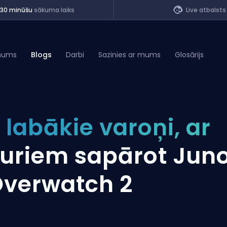
<30 minūšu
sākuma laiks
Live atbalsts
mums
Blogs
Darbi
Sazinies ar mums
Glosārijs
of Legends
 labākie varoņi, ar
t
uriem sapārot Jun
verwatch 2