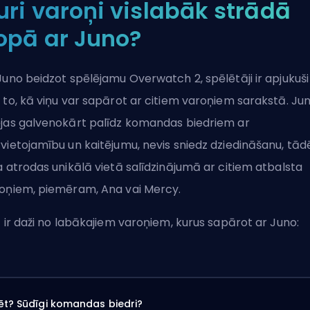
uri varoņi vislabāk strādā
opā ar Juno?
Juno beidzot spēlējamu Overwatch 2, spēlētāji ir apjukuši
 to, kā viņu var sapārot ar citiem varoņiem sarakstā. Ju
jas galvenokārt palīdz komandas biedriem ar
vietojamību un kaitējumu, nevis sniedz dziedināšanu, tād
a atrodas unikālā vietā salīdzinājumā ar citiem atbalsta
oņiem, piemēram, Ana vai Mercy.
t ir daži no labākajiem varoņiem, kurus sapārot ar Juno:
ēt? Sūdīgi komandas biedri?