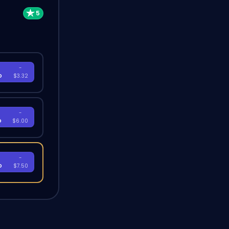
-
D
$3.32
-
D
$6.00
-
D
$7.50