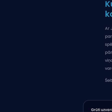
K
k
Ar 
par
spē
pār
viņ
var
Šei
Grūti uzvar