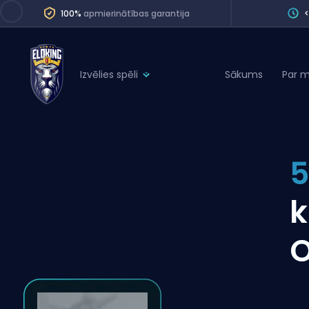
100%
apmierinātības garantija
Izvēlies spēli
Sākums
Par 
League of Legends
League 
Marvel Rivals
SERVICES
Valorant
5
Division Boos
Dota 2
Placements
k
Counter-Strike
Wins
Overwatch 2
O
Coaching
Rocket League
Path of Exile 2
Teammate