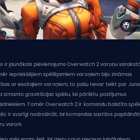
o ir
jaunākais pievienojums
Overwatch 2 varoņu sarakstā
ēr iepriekšējiem spēlējamiem varoņiem bija zināmas
zības ar esošajiem varoņiem, to pašu nevar teikt par Juno
a izmanto gravitācijas spēku, lai pārliktu postījumus
aidniekiem. Tomēr Overwatch 2 ir komandu balstīta spēl
ēc ir svarīgi nodrošināt, lai komandas sastāvs papildināt
ru varoni.
ien mēs esam šeit, lai izietu cauri pieciem labākajiem