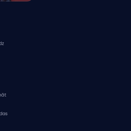
dz
nāt
ēdas