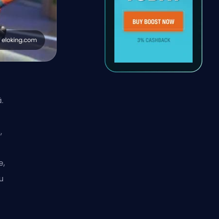
.
,
e,
u