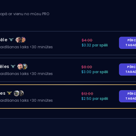
kopā ar vienu no mūsu PRO
pēle
$4.00
PĒRC
$3.32 par spēli
TAGA
gaidīšanas laiks <30 minūtes
ēles
$8.00
PĒRC
$3.00 par spēli
TAGA
gaidīšanas laiks <30 minūtes
les
$12.00
PĒRC
$2.50 par spēli
TAGA
gaidīšanas laiks <30 minūtes