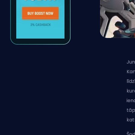
Jun
Kam
līd
kur
ien
tāp
kat
Šod