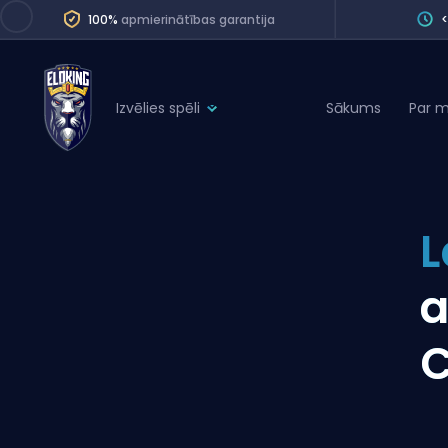
100%
apmierinātības garantija
Izvēlies spēli
Sākums
Par 
League of Legends
League 
Marvel Rivals
SERVICES
Valorant
L
Division Boos
Dota 2
Placements
a
Counter-Strike
Wins
Overwatch 2
C
Coaching
Rocket League
Path of Exile 2
Teammate