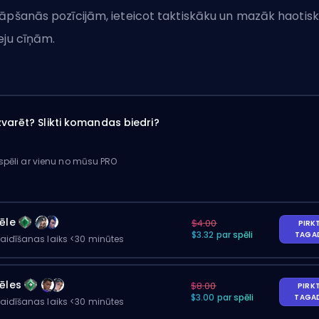
āpšanās pozīcijām, ieteicot taktiskāku un mazāk haotis
eju cīņām.
varēt? Slikti komandas biedri?
 spēli ar vienu no mūsu PRO
ēle
$4.00
PIRK
$3.32 par spēli
TAGA
gaidīšanas laiks <30 minūtes
ēles
$8.00
PIRK
$3.00 par spēli
TAGA
gaidīšanas laiks <30 minūtes