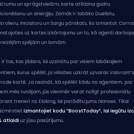
ātrumu un sprāgstvielām, karte atlīdzina gudru
icionēšanu un sinerģiju. Zemāk ir labāko Duelistu,
trolieru, Iniciatoru un Sargu pārskats, ko izmantot Corro
atojoties uz kartes izkārtojumu un to, kā aģenti darboja
reizējām spējām un lomām.
t ir tas, kas jādara, lai uzzinātu par visiem labākajiem
ntiem, kurus spēlēt, ja vēlaties uzkrāt uzvaras Valorant’
rode kartē. Ja nezināt, kā spēlēt kādu no aģentiem, par
iem mēs runājam, jūs vienmēr varat nolīgt profesionālu
orant treneri no Eloking
, lai parādītu jums nianses. Tikai
izmirstiet
izmantojiet kodu “BoostToday”, lai iegūtu izc
 atlaidi
uz jūsu pasūtījumu.