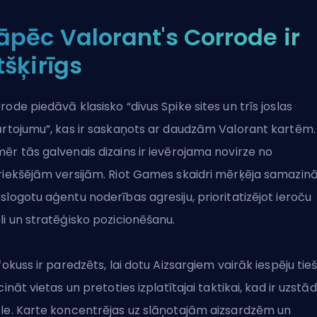
āpēc Valorant's Corrode ir
tšķirīgs
rode piedāvā klasisko “divus Spike sites un trīs joslas
ārtojumu”, kas ir saskaņots ar daudzām Valorant kartēm.
ēr tās galvenais dizains ir ievērojama novirze no
riekšējām versijām. Riot Games skaidri mērķēja samazin
slogotu aģentu noderības agresiju, prioritatizējot ieroču
li un stratēģisko pozicionēšanu.
 fokuss ir paredzēts, lai dotu Aizsargiem vairāk iespēju tieš
icināt vietas un pretoties izplatītajai taktikai, kad ir uzstād
le. Karte koncentrējas uz slāņotajām aizsardzēm un