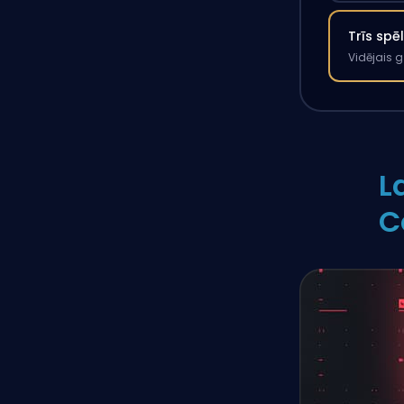
Trīs spē
Vidējais 
L
C