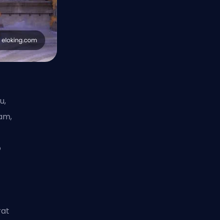
u,
ram,
o
rat