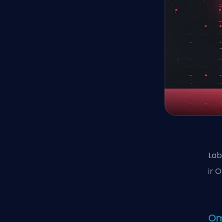
Lab
ir 
O