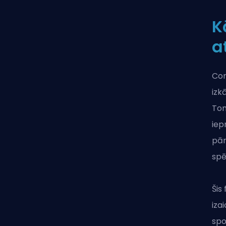
K
a
Cor
izk
Tom
iep
pār
spē
Šis
iza
spo