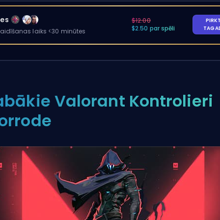
les
$12.00
PIRK
$2.50 par spēli
TAGA
gaidīšanas laiks <30 minūtes
abākie Valorant Kontrolieri
orrode