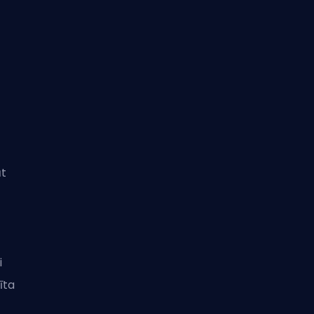
āt
i
īta