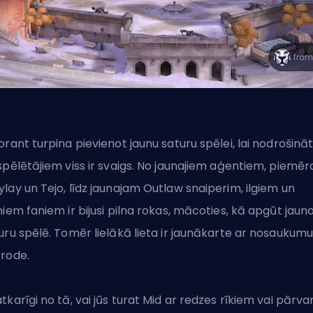
orant turpina pievienot jaunu saturu spēlei, lai nodrošināt
spēlētājiem viss ir svaigs. No jaunajiem aģentiem, piemē
ylay
un Tejo
, līdz
jaunajam Outlaw snaiperim
, ilgiem un
niem faniem ir bijusi pilna rokas, mācoties, kā apgūt jaun
uru spēlē. Tomēr lielākā lieta ir jaunākarte ar nosaukumu
rode.
tkarīgi no tā, vai jūs turat Mid ar redzes rīkiem vai pārva