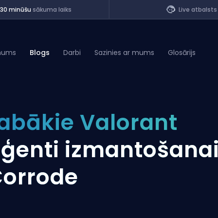
<30 minūšu
sākuma laiks
Live atbalsts
mums
Blogs
Darbi
Sazinies ar mums
Glosārijs
of Legends
abākie Valorant
t
ģenti izmantošana
orrode