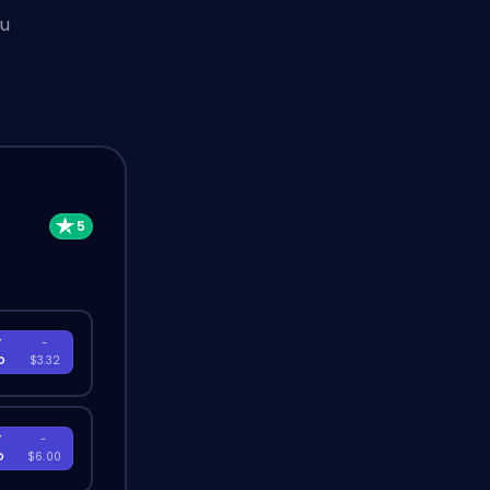
ku
T
-
D
$3.32
T
-
D
$6.00