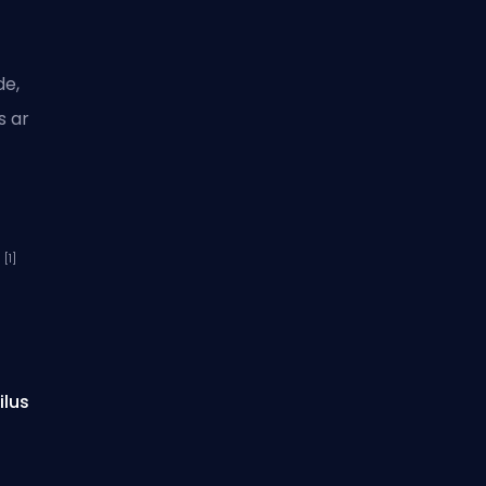
de,
s ar
[1]
s
ilus