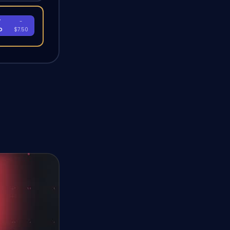
T
-
D
$7.50