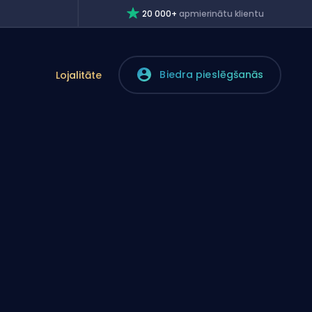
20 000+
apmierinātu klientu
Biedra pieslēgšanās
Lojalitāte
i