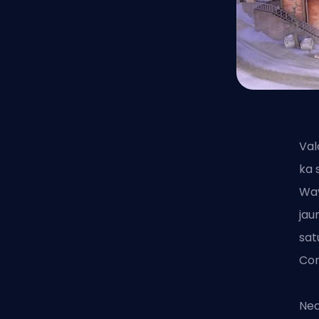
Val
ka 
Wa
jau
sat
Cor
Nea