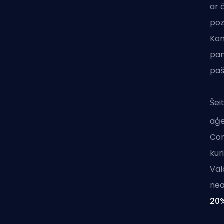
ar 
poz
Kon
pam
paš
Šei
aģe
Cor
kur
Val
nea
20%