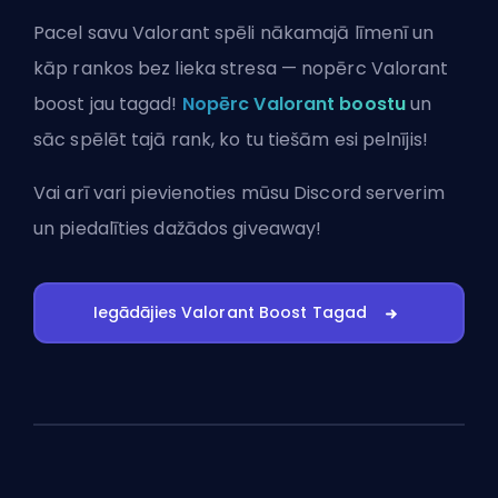
Pacel savu Valorant spēli nākamajā līmenī un
kāp rankos bez lieka stresa — nopērc Valorant
boost jau tagad!
Nopērc Valorant boostu
un
sāc spēlēt tajā rank, ko tu tiešām esi pelnījis!
Vai arī vari
pievienoties mūsu Discord serverim
un piedalīties dažādos giveaway!
Iegādājies Valorant Boost Tagad