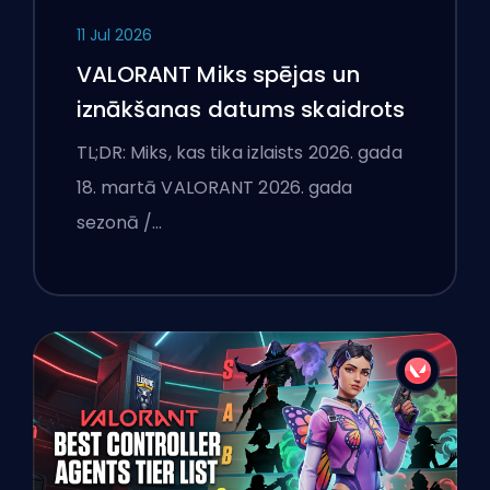
11 Jul 2026
VALORANT Miks spējas un
iznākšanas datums skaidrots
TL;DR: Miks, kas tika izlaists 2026. gada
18. martā VALORANT 2026. gada
sezonā /…