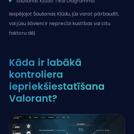
Šaušanas Kļūda: Tikai Diagramma
Iespējojot Šaušanas Kļūdu, jūs varat pārbaudīt,
vai jūsu šāvieni ir neprecīzi kustības vai citu
faktoru dēļ.
Kāda ir labākā
kontroliera
iepriekšiestatīšana
Valorant?