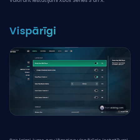
Valorant iestatījumi Xbox Series S un X.
Vispārīgi