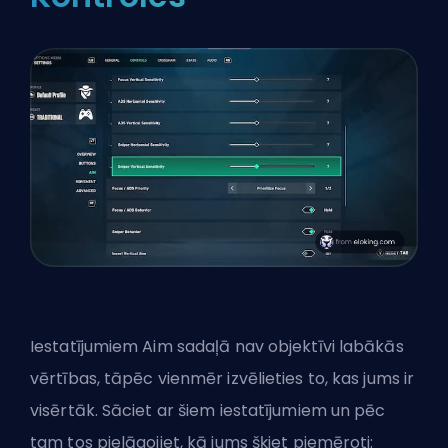
Iestatījumiem Aim sadaļā nav objektīvi labākās
vērtības, tāpēc vienmēr izvēlieties to, kas jums ir
visērtāk. Sāciet ar šiem iestatījumiem un pēc
tam tos pielāgojiet, kā jums šķiet piemēroti: