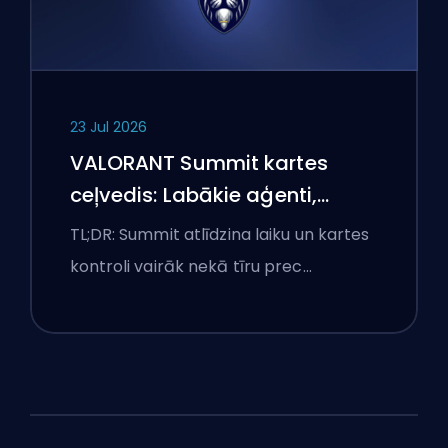
23 Jul 2026
VALORANT Summit kartes
ceļvedis: Labākie aģenti,
izsaukumi un dūmi
TL;DR: Summit atlīdzina laiku un kartes
kontroli vairāk nekā tīru prec…