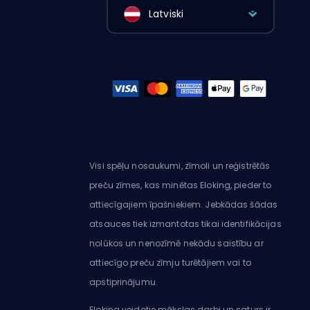
Latviski
Visi spēļu nosaukumi, zīmoli un reģistrētās
preču zīmes, kas minētas Eloking, pieder to
attiecīgajiem īpašniekiem. Jebkādas šādas
atsauces tiek izmantotas tikai identifikācijas
nolūkos un nenozīmē nekādu saistību ar
attiecīgo preču zīmju turētājiem vai to
apstiprinājumu.
Eloking veidotie mākslas darbi un saturs ir