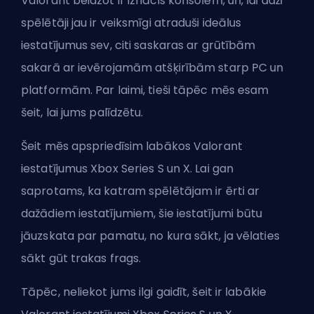
Valorant beidzot ir iznācis konsolēm, un, lai daži
spēlētāji jau ir veiksmīgi atraduši ideālus
iestatījumus sev, citi saskaras ar grūtībām
sakarā ar ievērojamām atšķirībām starp PC un
platformām. Par laimi, tieši tāpēc mēs esam
šeit, lai jums palīdzētu.
Šeit mēs apspriedīsim labākos Valorant
iestatījumus Xbox Series S un X. Lai gan
saprotams, ka katram spēlētājam ir ērti ar
dažādiem iestatījumiem, šie iestatījumi būtu
jāuzskata par pamatu, no kura sākt, ja vēlaties
sākt gūt trakas
frags
.
Tāpēc, neliekot jums ilgi gaidīt, šeit ir labākie