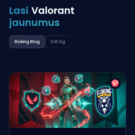
Lasi
Valorant
jaunumus
Eloking Blog
VLR.gg