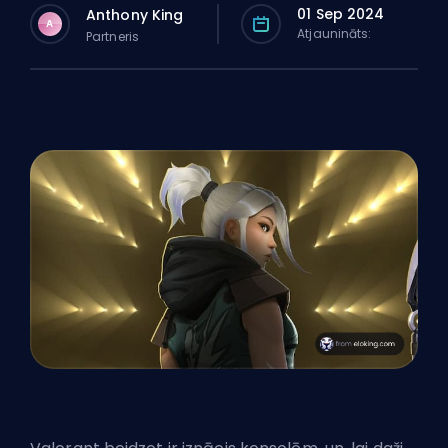
01 Sep 2024
Anthony King
A
Atjaunināts:
Partneris