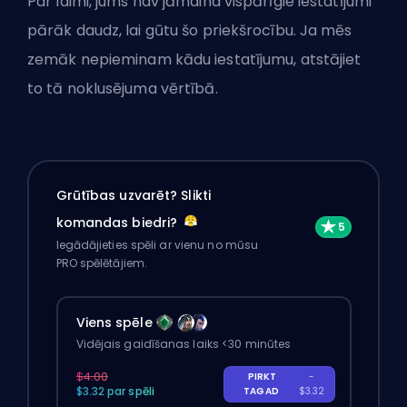
Par laimi, jums nav jāmaina vispārīgie iestatījumi
pārāk daudz, lai gūtu šo priekšrocību. Ja mēs
zemāk nepieminam kādu iestatījumu, atstājiet
to tā noklusējuma vērtībā.
Grūtības uzvarēt? Slikti
komandas biedri?
Iegādājieties spēli ar vienu no mūsu
PRO spēlētājiem.
Viens spēle
Vidējais gaidīšanas laiks <30 minūtes
$4.00
PIRKT
-
$3.32 par spēli
TAGAD
$3.32