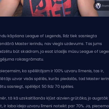
indu kāpšana League of Legends, līdz tiek sasniegta
endārā Master ierindu, nav viegls uzdevums. Tas jums
adzētu būt skaidram, ja esat izlasījis mūsu
League of Lege
gējuma rokasgrāmatu
.
pieņemsim, ka spēlētājam ir 100% uzvaru līmenis, tas ir,
lētājs uzvar visās spēlēs, kurās piedalās, tad Master ieri
ētu sasniegt, spēlējot 50 līdz 70 spēles.
ēr, tā kā uzskaitīšanās kļūst aizvien grūtāka, jo augstāk
at, ir laba ideja uzvaru līmeni noteikt par 70%. Ja, pieņemo