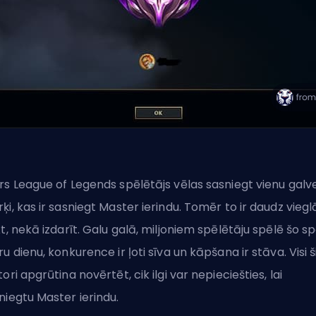
rs League of Legends spēlētājs vēlas sasniegt vienu galv
ķi, kas ir sasniegt Master ierindu. Tomēr to ir daudz viegl
kt, nekā izdarīt. Galu galā, miljoniem spēlētāju spēlē šo sp
ru dienu, konkurence ir ļoti sīva un kāpšana ir stāva. Visi š
tori apgrūtina novērtēt, cik ilgi var nepieciešties, lai
niegtu Master ierindu.