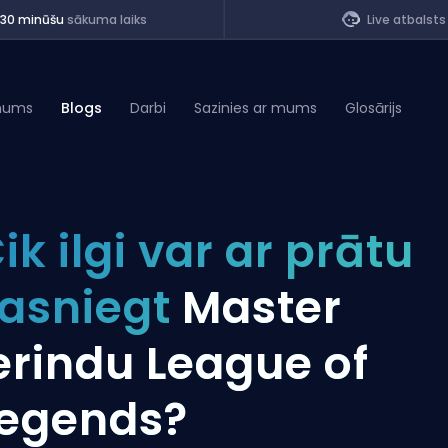
<30 minūšu
sākuma laiks
Live atbalsts
mums
Blogs
Darbi
Sazinies ar mums
Glosārijs
of Legends
ik ilgi var ar prātu
t
asniegt
Master
erindu League of
egends?