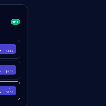
-
D
$3.32
-
D
$6.00
-
D
$7.50