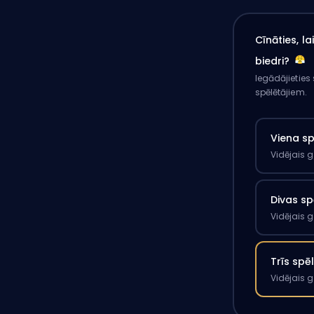
Cīnāties, l
biedri?
Iegādājieties
spēlētājiem.
Viena s
Vidējais 
Divas sp
Vidējais 
Trīs spē
Vidējais 