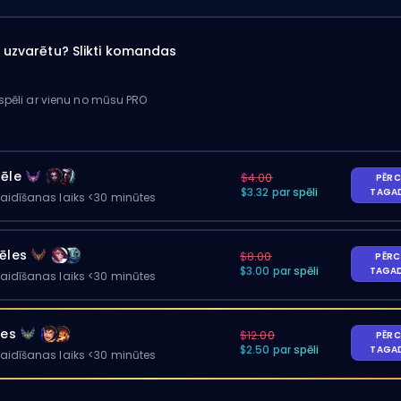
ai uzvarētu? Slikti komandas
 spēli ar vienu no mūsu PRO
pēle
$4.00
PĒRC
$3.32 par spēli
TAGA
gaidīšanas laiks <30 minūtes
ēles
$8.00
PĒRC
$3.00 par spēli
TAGA
gaidīšanas laiks <30 minūtes
les
$12.00
PĒRC
$2.50 par spēli
TAGA
gaidīšanas laiks <30 minūtes