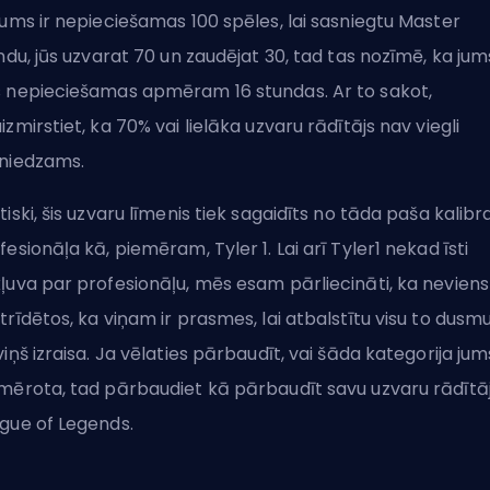
jums ir nepieciešamas 100 spēles, lai sasniegtu Master
indu, jūs uzvarat 70 un zaudējat 30, tad tas nozīmē, ka jum
 nepieciešamas apmēram 16 stundas. Ar to sakot,
izmirstiet, ka 70% vai lielāka uzvaru rādītājs nav viegli
niedzams.
tiski, šis uzvaru līmenis tiek sagaidīts no tāda paša kalibr
fesionāļa kā, piemēram, Tyler 1.
Lai arī Tyler1 nekad īsti
ļuva par profesionāļu
, mēs esam pārliecināti, ka neviens
trīdētos, ka viņam ir prasmes, lai atbalstītu visu to dusmu
viņš izraisa. Ja vēlaties pārbaudīt, vai šāda kategorija jum
mērota, tad pārbaudiet
kā pārbaudīt savu uzvaru rādītā
gue of Legends
.