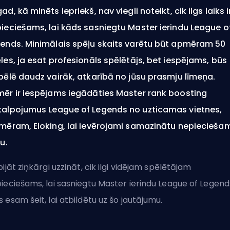
ad, kā minēts iepriekš, nav viegli noteikt, cik ilgs laiks i
ieciešams, lai kāds sasniegtu Master ierindu League o
ends. Minimālais spēļu skaits varētu būt apmēram 50
les, ja esat profesionāls spēlētājs, bet iespējams, būs
pēlē daudz vairāk, atkarībā no jūsu prasmju līmeņa.
ēr ir iespējams iegādāties Master rank boosting
alpojumus League of Legends no uzticamas vietnes,
mēram, Eloking, lai ievērojami samazinātu nepiecieša
ku.
bijāt ziņkārgi uzzināt, cik ilgi vidējam spēlētājam
ieciešams, lai sasniegtu Master ierindu League of Legend
 esam šeit, lai atbildētu uz šo jautājumu.