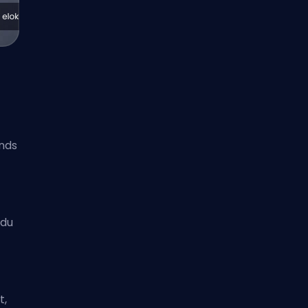
nds
ndu
t,