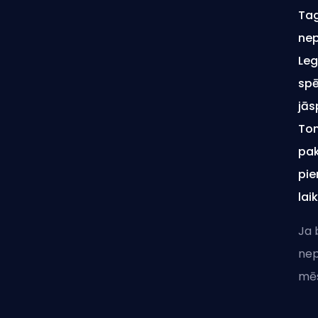
Tag
nep
Leg
spē
jās
Tom
pak
pie
lai
Ja 
nep
mēs