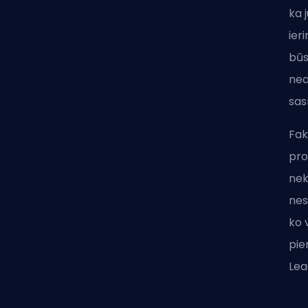
ka 
ier
būs
nea
sas
Fak
pro
nek
nes
ko 
pie
Lea