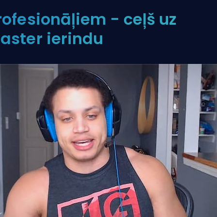
rofesionāļiem - ceļš uz
aster ierindu