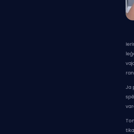
Ier
leģ
vaj
ran
Ja 
spē
var
Tom
tik