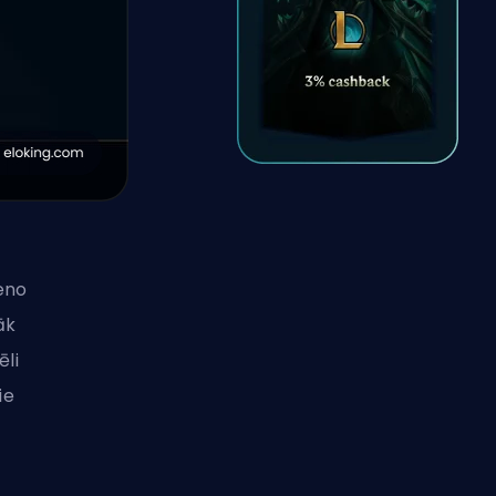
eno
āk
ēli
ie