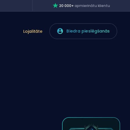
20 000+
apmierinātu klientu
Biedra pieslēgšanās
Lojalitāte