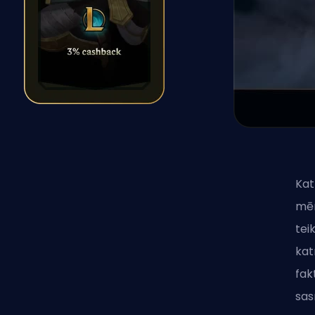
Kat
mēr
tei
kat
fak
sas