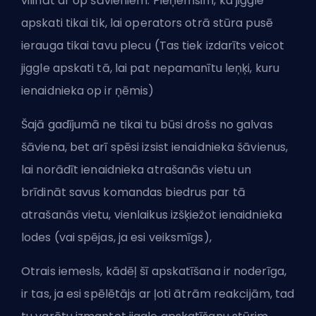
vilināt ar op šāvieniem. Pieņemsim, ka jiggle
apskati tikai tik, lai operators otrā stūra pusē
ierauga tikai tavu plecu (Tas tiek izdarīts veicot
jiggle apskati tā, lai pat nepamanītu leņķi, kuru
ienaidnieka op ir ņēmis)
Šajā gadījumā ne tikai tu būsi drošs no galvas
šāviena, bet arī spēsi izsist ienaidnieka šāvienus,
lai norādīt ienaidnieka atrašanās vietu un
brīdināt savus komandas biedrus par tā
atrašanās vietu, vienlaikus izšķiežot ienaidnieka
lodes (vai spējas, ja esi veiksmīgs),
Otrais iemesls, kādēļ šī apskatīšana ir noderīga,
ir tas, ja esi spēlētājs ar ļoti ātrām reakcijām, tad