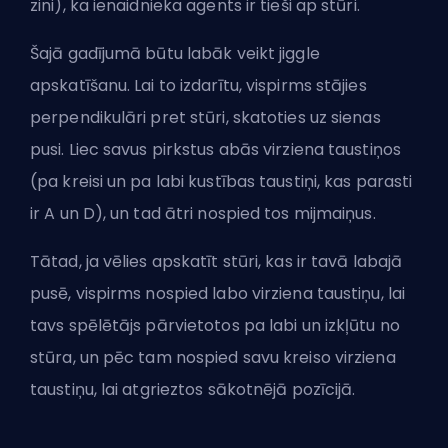
zini), ka ienaidnieka
agents
ir tieši ap stūri.
Šajā gadījumā būtu labāk veikt jiggle
apskatīšanu. Lai to izdarītu, vispirms stājies
perpendikulāri pret stūri, skatoties uz sienas
pusi. Liec savus pirkstus abās virziena taustiņos
(pa kreisi un pa labi kustības taustiņi, kas parasti
ir A un D), un tad ātri nospied tos mijmaiņus.
Tātad, ja vēlies apskatīt stūri, kas ir tavā labajā
pusē, vispirms nospied labo virziena taustiņu, lai
tavs spēlētājs pārvietotos pa labi un izkļūtu no
stūra, un pēc tam nospied savu kreiso virziena
taustiņu, lai atgrieztos sākotnējā pozīcijā.