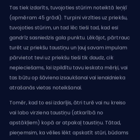
Tas tiek izdarīts, tuvojoties stūrim noteiktā leņķī
(apmēram 45 grādi). Turpini virzīties uz priekšu,
tuvojoties stūrim, un tad lēc tieši tad, kad esi
gandrīz sasniedzis gala punktu. Lēkājot, pārtrauc
turēt uz priekšu taustiņu un ļauj savam impulam
pārvietot tevi uz priekšu tieši tik daudz, cik
nepieciešams, lai izpildītu tavu ieskata mērķi, vai
tas būtu op šāviena izsaukšanai vai ienaidnieka
atrašanās vietas noteikšanai.
Tomēr, kad to esi izdarījis, ātri turē vai nu kreiso
vai labo virziena taustiņu (atkarībā no
apstākļiem) kopā ar atpakaļ taustiņu. Tātad,
pieņemsim, ka vēlies lēkt apskatīt stūri, būdams