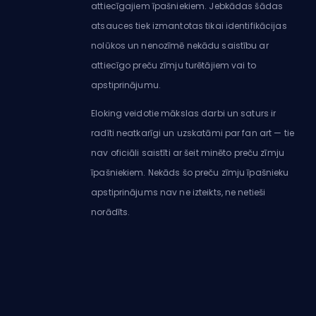
attiecīgajiem īpašniekiem. Jebkādas šādas
atsauces tiek izmantotas tikai identifikācijas
nolūkos un nenozīmē nekādu saistību ar
attiecīgo preču zīmju turētājiem vai to
apstiprinājumu.
Eloking veidotie mākslas darbi un saturs ir
radīti neatkarīgi un uzskatāmi par fan art — tie
nav oficiāli saistīti ar šeit minēto preču zīmju
īpašniekiem. Nekāds šo preču zīmju īpašnieku
apstiprinājums nav ne izteikts, ne netieši
norādīts.