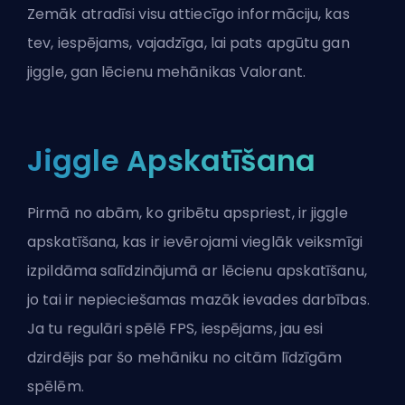
Zemāk atradīsi visu attiecīgo informāciju, kas
tev, iespējams, vajadzīga, lai pats apgūtu gan
jiggle, gan lēcienu mehānikas Valorant.
Jiggle Apskatīšana
Pirmā no abām, ko gribētu apspriest, ir jiggle
apskatīšana, kas ir ievērojami vieglāk veiksmīgi
izpildāma salīdzinājumā ar lēcienu apskatīšanu,
jo tai ir nepieciešamas mazāk ievades darbības.
Ja tu regulāri spēlē FPS, iespējams, jau esi
dzirdējis par šo mehāniku no citām līdzīgām
spēlēm.