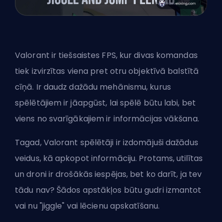
Valorant ir tiešsaistes
FPS
, kur divas komandas
tiek izvirzītas viena pret otru objektīvā balstītā
cīņā. Ir daudz dažādu mehānismu, kurus
spēlētājiem ir jāapgūst, lai spēlē būtu labi, bet
viens no svarīgākajiem ir informācijas vākšana.
Tagad, Valorant spēlētāji ir izdomājuši dažādus
veidus, kā apkopot informāciju. Protams, utilītas
un droni ir drošākās iespējas, bet ko darīt, ja tev
tādu nav? Šādos apstākļos būtu gudri izmantot
vai nu "jiggle" vai lēcienu apskatīšanu.