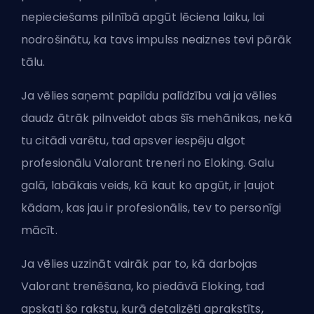
nepieciešams pilnībā apgūt lēciena laiku, lai
nodrošinātu, ka tavs impulss neaiznes tevi pārāk
tālu.
Ja vēlies saņemt papildu palīdzību vai ja vēlies
daudz ātrāk pilnveidot abas šīs mehānikas, nekā
tu citādi varētu, tad apsver iespēju algot
profesionālu Valorant treneri no
Eloking
. Galu
galā, labākais veids, kā kaut ko apgūt, ir ļaujot
kādam, kas jau ir profesionālis, tev to personīgi
mācīt.
Ja vēlies uzzināt vairāk par to, kā darbojas
Valorant trenēšana, ko piedāvā Eloking, tad
apskati šo rakstu, kurā detalizēti aprakstīts,