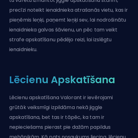
tu varētu izmantot jiggle apskatīšanu stūrim,
precīzi noteikt ienaidnieka atrašanās vietu, kas ir
pieņēmis leņķi, paņemt leņķi sev, lai nodrošinātu
ienaidnieka galvas šāvienu, un pēc tam veikt
strafe apskatīšanu pēdējo reizi, lai izslēgtu
ienaidnieku.
Lēcienu Apskatīšana
Lēcienu apskatīšana Valorant ir ievērojami
grūtāk veiksmīgi izpildāma nekā jiggle
apskatīšana, bet tas ir tāpēc, ka tam ir
nepieciešams pierast pie dažām papildus
mehānikām. Kā pats nosaukums liecina, lēcienu