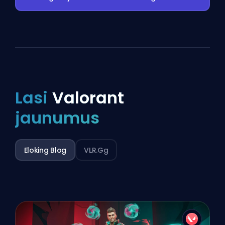
Lasi
Valorant
jaunumus
Eloking Blog
VLR.gg