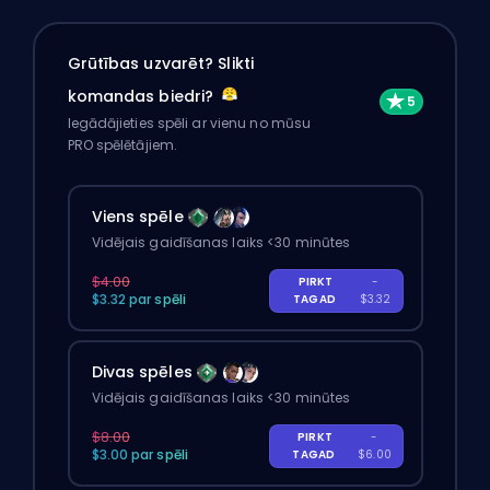
Grūtības uzvarēt? Slikti
komandas biedri?
Iegādājieties spēli ar vienu no mūsu
PRO spēlētājiem.
Viens spēle
Vidējais gaidīšanas laiks <30 minūtes
$4.00
PIRKT
-
$3.32 par spēli
TAGAD
$3.32
Divas spēles
Vidējais gaidīšanas laiks <30 minūtes
$8.00
PIRKT
-
$3.00 par spēli
TAGAD
$6.00