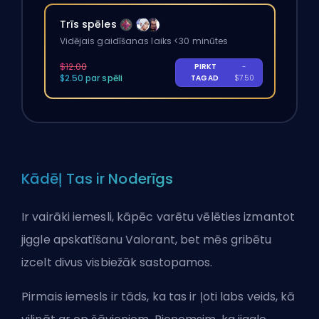
Trīs spēles
Vidējais gaidīšanas laiks <30 minūtes
$12.00
PIRKT
-
$2.50 par spēli
TAGAD
$7.50
Kādēļ Tas ir Noderīgs
Ir vairāki iemesli, kāpēc varētu vēlēties izmantot
jiggle apskatīšanu Valorant, bet mēs gribētu
izcelt divus visbiežāk sastopamos.
Pirmais iemesls ir tāds, ka tas ir ļoti labs veids, kā