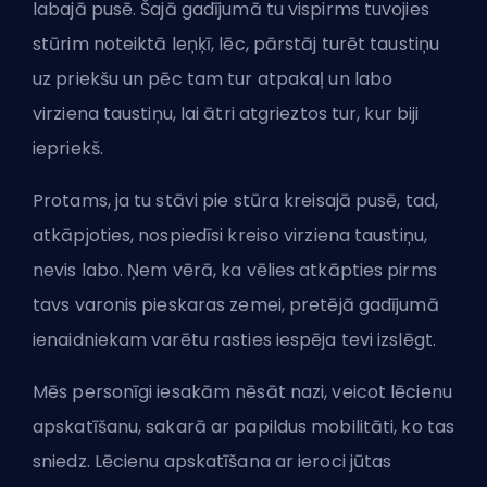
labajā pusē. Šajā gadījumā tu vispirms tuvojies
stūrim noteiktā leņķī, lēc, pārstāj turēt taustiņu
uz priekšu un pēc tam tur atpakaļ un labo
virziena taustiņu, lai ātri atgrieztos tur, kur biji
iepriekš.
Protams, ja tu stāvi pie stūra kreisajā pusē, tad,
atkāpjoties, nospiedīsi kreiso virziena taustiņu,
nevis labo. Ņem vērā, ka vēlies atkāpties pirms
tavs varonis pieskaras zemei, pretējā gadījumā
ienaidniekam varētu rasties iespēja tevi izslēgt.
Mēs personīgi iesakām nēsāt nazi, veicot lēcienu
apskatīšanu, sakarā ar papildus mobilitāti, ko tas
sniedz. Lēcienu apskatīšana ar ieroci jūtas