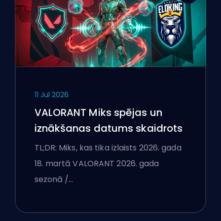
11 Jul 2026
VALORANT Miks spējas un
iznākšanas datums skaidrots
TL;DR: Miks, kas tika izlaists 2026. gada
18. martā VALORANT 2026. gada
sezonā /…