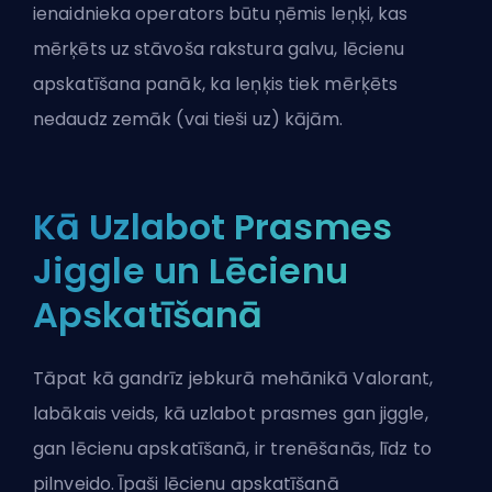
ienaidnieka operators būtu ņēmis leņķi, kas
mērķēts uz stāvoša rakstura galvu, lēcienu
apskatīšana panāk, ka leņķis tiek mērķēts
nedaudz zemāk (vai tieši uz) kājām.
Kā Uzlabot Prasmes
Jiggle un Lēcienu
Apskatīšanā
Tāpat kā gandrīz jebkurā mehānikā Valorant,
labākais veids, kā uzlabot prasmes gan jiggle,
gan lēcienu apskatīšanā, ir trenēšanās, līdz to
pilnveido. Īpaši lēcienu apskatīšanā