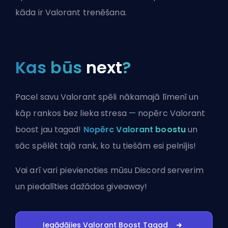
kāda ir Valorant trenēšana
.
Kas būs
next
?
Pacel savu Valorant spēli nākamajā līmenī un
kāp rankos bez lieka stresa — nopērc Valorant
boost jau tagad!
Nopērc Valorant boostu
un
sāc spēlēt tajā rank, ko tu tiešām esi pelnījis!
Vai arī vari
pievienoties mūsu Discord serverim
un piedalīties dažādos giveaway!
Iegādājies Valorant Boost Tagad