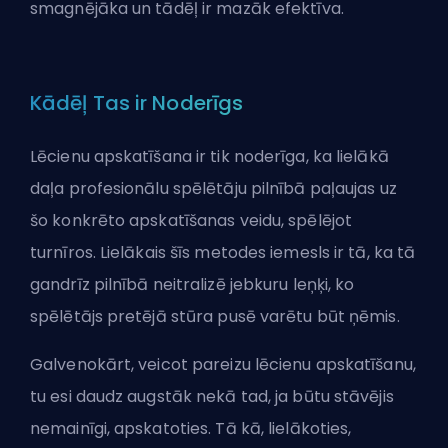
smagnējāka un tādēļ ir mazāk efektīva.
Kādēļ Tas ir Noderīgs
Lēcienu apskatīšana ir tik noderīga, ka lielākā
daļa profesionālu spēlētāju pilnībā paļaujas uz
šo konkrēto apskatīšanas veidu, spēlējot
turnīros. Lielākais šīs metodes iemesls ir tā, ka tā
gandrīz pilnībā neitralizē jebkuru leņķi, ko
spēlētājs pretējā stūra pusē varētu būt ņēmis.
Galvenokārt, veicot pareizu lēcienu apskatīšanu,
tu esi daudz augstāk nekā tad, ja būtu stāvējis
nemainīgi, apskatoties. Tā kā, lielākoties,