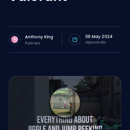
06 May 2024
Anthony King
A
Atjaunināts:
Partneris