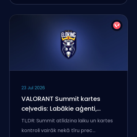
23 Jul 2026
VALORANT Summit kartes
ceļvedis: Labākie aģenti,
izsaukumi un dūmi
TL;DR: Summit atlīdzina laiku un kartes
kontroli vairāk nekā tīru prec…