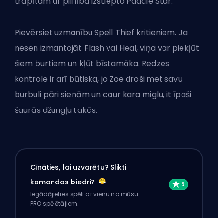
trāpītam ar pilnībā izstiepto Paddle Star.
Pievērsiet uzmanību Spell Thief kritieniem. Ja
nesen izmantojāt Flash vai Heal, viņa var piekļūt
šiem burtiem un kļūt bīstamāka. Redzes
kontrole ir arī būtiska, jo Zoe droši met savu
burbuli pāri sienām un caur kara miglu, it īpaši
šaurās džungļu takās.
Cīnāties, lai uzvarētu? Slikti
komandas biedri?
Iegādājieties spēli ar vienu no mūsu
PRO spēlētājiem.