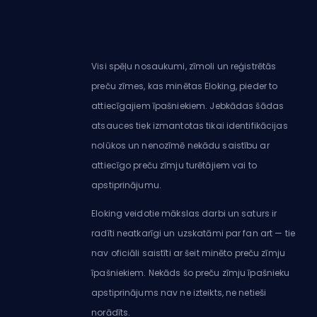
Visi spēļu nosaukumi, zīmoli un reģistrētās
preču zīmes, kas minētas Eloking, pieder to
attiecīgajiem īpašniekiem. Jebkādas šādas
atsauces tiek izmantotas tikai identifikācijas
nolūkos un nenozīmē nekādu saistību ar
attiecīgo preču zīmju turētājiem vai to
apstiprinājumu.
Eloking veidotie mākslas darbi un saturs ir
radīti neatkarīgi un uzskatāmi par fan art — tie
nav oficiāli saistīti ar šeit minēto preču zīmju
īpašniekiem. Nekāds šo preču zīmju īpašnieku
apstiprinājums nav ne izteikts, ne netieši
norādīts.