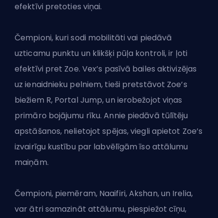
efektīvi pretoties viņai.
Čempioni, kuri sodi mobilitāti vai piedāvā
uzticamu punktu un klikšķi pūļa kontroli, ir ļoti
efektīvi pret Zoe. Vex’s pasīvā bailes aktivizējas
uz ienaidnieku pelniem, tieši pretstāvot Zoe’s
biežiem R, Portal Jump, un ierobežojot viņas
primāro bojājumu rīku. Annie piedāvā tūlītēju
apstāšanos, nelietojot spējas, viegli apietot Zoe’s
izvairīgu kustību par labvēlīgām īso attālumu
maiņām.
Čempioni, piemēram, Naaifiri, Akshan,
un Irelia
,
var ātri samazināt attālumu, piespiežot cīņu,