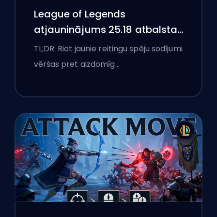
League of Legends
atjauninājums 25.18 atbalsta
aizliegumus un boostēšanas
TL;DR: Riot jaunie reitingu spēju sodījumi
karogus
vēršas pret aizdomīg…