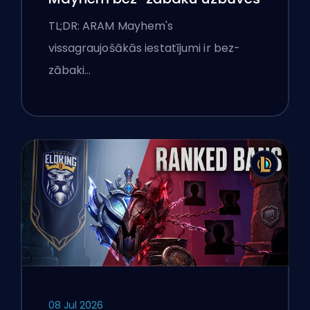
TL;DR: ARAM Mayhem's
vissagraujošākās iestatījumi ir bez-
zābaki…
08 Jul 2026