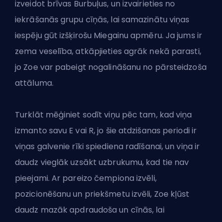
izveidot brīvas Burbuļus, un izvairieties no
iekrāšanās grupu cīņās, lai samazinātu viņas
iespēju gūt izšķirošu Miegainu apmēru. Ja jums ir
zema veselība, atkāpjieties agrāk nekā parasti,
jo Zoe var pabeigt nogalināšanu no pārsteidzoša
attāluma.
Turklāt mēģiniet sodīt viņu pēc tam, kad viņa
izmanto savu E vai R, jo šie atdzišanas periodi ir
viņas galvenie rīki spiediena radīšanai, un viņa ir
daudz vieglāk uzsākt uzbrukumu, kad tie nav
pieejami. Ar pareizo čempiona izvēli,
pozicionēšanu un priekšmetu izvēli, Zoe kļūst
daudz mazāk apdraudoša un cīnās, lai