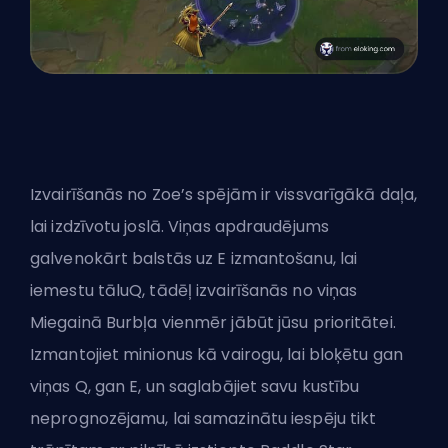
Izvairīšanās no Zoe’s spējām ir vissvarīgākā daļa,
lai izdzīvotu joslā. Viņas apdraudējums
galvenokārt balstās uz E izmantošanu, lai
iemestu tāluQ, tādēļ izvairīšanās no viņas
Miegainā Burbļa vienmēr jābūt jūsu prioritātei.
Izmantojiet minionus kā vairogu, lai bloķētu gan
viņas Q, gan E, un saglabājiet savu kustību
neprognozējamu, lai samazinātu iespēju tikt