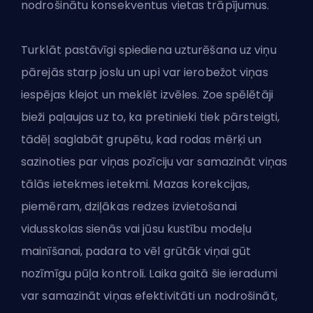
nodrošinātu konsekventus vietas trāpījumus.
Turklāt pastāvīgi spiediena uzturēšana uz viņu
pārejās starp joslu un upi var ierobežot viņas
iespējas klejot un meklēt izvēles. Zoe spēlētāji
bieži paļaujas uz to, ka pretinieki tiek pārsteigti,
tādēļ saglabāt grupētu, kad rodas mērķi un
sazinoties par viņas pozīciju var samazināt viņas
tālās ietekmes ietekmi. Mazas korekcijas,
piemēram, dziļākas redzes izvietošanai
vidusskolas sienās vai jūsu kustību modeļu
mainīšanai, padara to vēl grūtāk viņai gūt
nozīmīgu pūļa kontroli. Laika gaitā šie ieradumi
var samazināt viņas efektivitāti un nodrošināt,