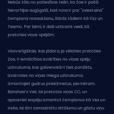
Nebūs tālu no patiesības teikt, ka Zoe ir pašā
hierarhijas augšgalā, kad runa ir par "sviestaina"
čempiona nosaukšanu, līdzās tādiem kā Fizz
un
Teemo
. Par laimi, ir daži uzticami veidi, kā
pretoties viņas spējām.
Vissvarīgākais, kas jādara, ja vēlaties pretoties
Zoe, ir iemācīties izvairīties no viņas spēju
uzbrukuma, kas galvenokārt tiek panākts,
izvairoties no viņas miega uzbrukuma.
Izmantojiet gudrus priekšmetus, piemēram,
Banshee’s Veil, lai pretotos viņas CC, un
apsveriet iespēju izmantot čempionus kā Vex un
Irelia, lai ātri samazinātu attālumu un gāztu viņu.