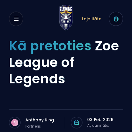
Lojalitāte
Kā pretoties
Zoe
League of
Legends
03 Feb 2026
Anthony King
A
Atjaunināts:
Partneris