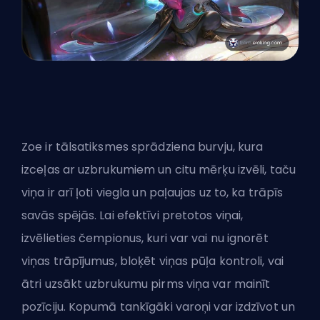
Zoe ir tālsatiksmes sprādziena burvju, kura
izceļas ar uzbrukumiem un citu mērķu izvēli, taču
viņa ir arī ļoti viegla un paļaujas uz to, ka trāpīs
savās spējās. Lai efektīvi pretotos viņai,
izvēlieties čempionus, kuri var vai nu ignorēt
viņas trāpījumus, bloķēt viņas pūļa kontroli, vai
ātri uzsākt uzbrukumu pirms viņa var mainīt
pozīciju. Kopumā tankīgāki varoņi var izdzīvot un