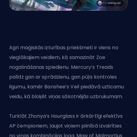
Agri maģiskās izturības priekšmeti ir viens no
vieglākajiem veidiem, kā samazināt Zoe
nogalināšanas spiedienu. Mercury’s Treads
palīdz gan ar sprādzienu, gan pūļa kontroles
ilgumu, kamēr Banshee’s Veil piedāvā uzticamu
veidu, kā bloķēt viņas sākotnējās uzbrukumam.
Turklāt Zhonya’s Hourglass ir ārkārtīgi efektīvs
AP čempioniem, ļaujot viņiem pilnībā izvairīties
no viņas kombinācijas loga. Maw of Malmortius