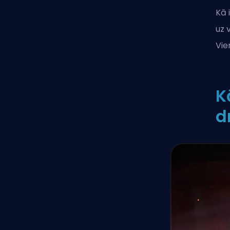
Kā 
uz 
Vie
K
d