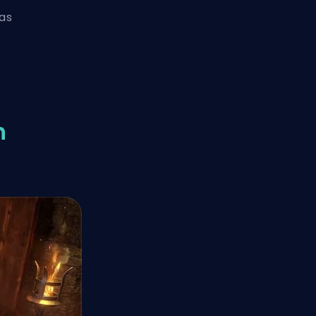
cas
h