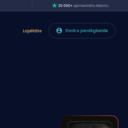
20 000+
apmierinātu klientu
Biedra pieslēgšanās
Lojalitāte