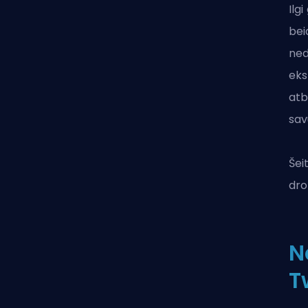
Ilg
bei
ned
eks
atb
sav
Šei
dro
N
T