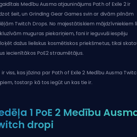
i gaidītais Medību Ausma atjauninājums Path of Exile 2 ir
dzot šeit, un Grinding Gear Games svin ar divām pilnām
ēļām Twitch Drops. No majestātiskiem mājdzīvniekiem l
kluzīvām muguras piekariņiem, fani ir ieguvuši iespēju
loķēt dažus lieliskus kosmētiskos priekšmetus, tikai skato
us iecienītākos PoE2 straumētājus.
t ir viss, kas jāzina par
Path of Exile 2
Medību Ausma Twitc
piem, tostarp kā tos iegūt un kas tie ir.
edēļa 1 PoE 2 Medību Ausm
witch dropi