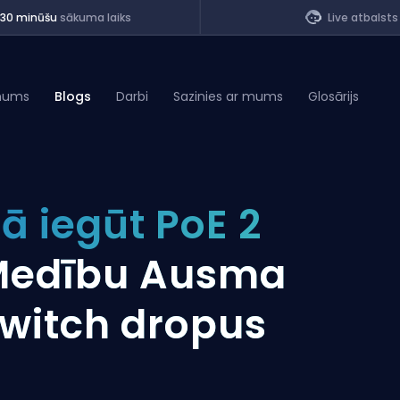
<30 minūšu
sākuma laiks
Live atbalsts
mums
Blogs
Darbi
Sazinies ar mums
Glosārijs
of Legends
ā iegūt PoE 2
t
Medību Ausma
witch dropus