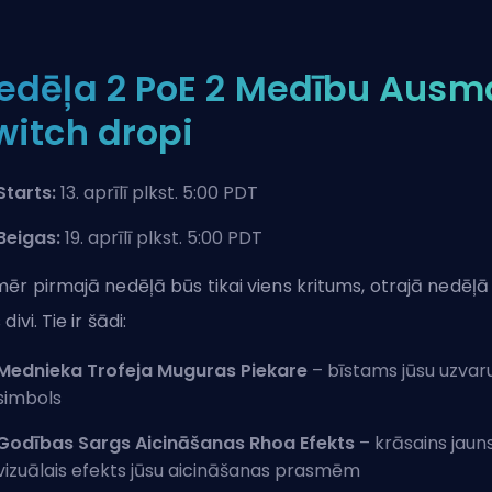
edēļa 2 PoE 2 Medību Ausm
witch dropi
Starts:
13. aprīlī plkst. 5:00 PDT
Beigas:
19. aprīlī plkst. 5:00 PDT
ēr pirmajā nedēļā būs tikai viens kritums, otrajā nedēļā
divi. Tie ir šādi:
Mednieka Trofeja Muguras Piekare
– bīstams jūsu uzvar
simbols
Godības Sargs Aicināšanas Rhoa Efekts
– krāsains jaun
vizuālais efekts jūsu aicināšanas prasmēm