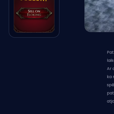
Pat
lai
Ar 
ka 
spē
pat
atj