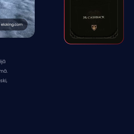
ējā
smā.
ski,
s