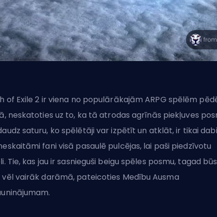
h of Exile 2 ir viena no populārākajām ARPG spēlēm pēd
kā, neskatoties uz to, ka tā atrodas agrīnās piekļuves po
daudz saturu, ko spēlētāji var izpētīt un atklāt, ir tikai dabi
neskaitāmi fani visā pasaulē pulcējas, lai paši piedzīvotu
li. Tie, kas jau ir sasnieguši beigu spēles posmu, tagad bū
 vēl vairāk darāmā, pateicoties
Medību Ausma
auninājumam.