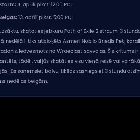
Starts:
4. aprīlī plkst. 12:00 PDT
Beigas:
13. aprīlī plkst. 5:00 PDT
 uzsāktu, skatoties jebkuru Path of Exile 2 straumi 3 stund
ā nedēļā 1, tiks atbloķēts Azmeri Nobilo Briedis Pet, karal
adonis, iedvesmots no Wraeclast savvaļas. Šis kritums ir
antēts, tādēļ, vai jūs skatāties visu vienā reizē vai vairāk
ijās, jūs saņemsiet balvu, tiklīdz sasniegsiet 3 stundu atzī
ms nedēļas beigām.