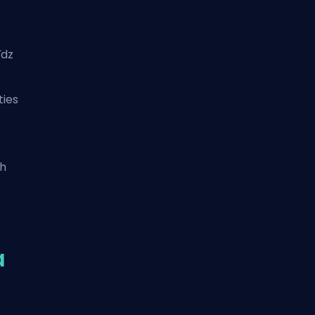
īdz
ties
h
a