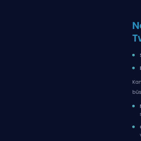
N
T
Kam
būs 