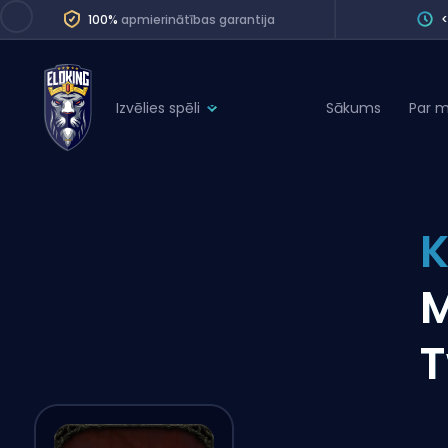
100%
apmierinātības garantija
Izvēlies spēli
Sākums
Par 
League of Legends
League 
Marvel Rivals
SERVICES
Valorant
K
Division Boos
Dota 2
Placements
Counter-Strike
Wins
Overwatch 2
T
Coaching
Rocket League
Path of Exile 2
Teammate