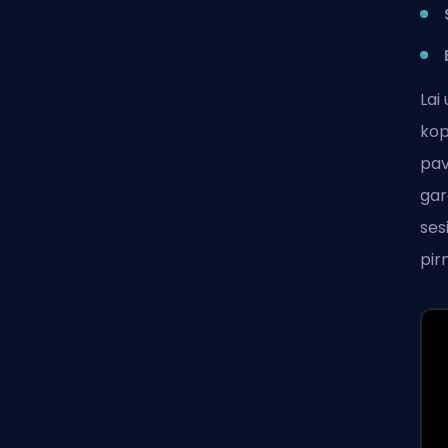
Lai
kop
pav
gar
ses
pir