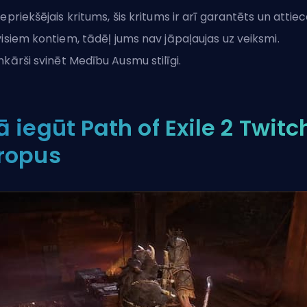
iepriekšējais kritums, šis kritums ir arī garantēts un attie
visiem kontiem, tādēļ jums nav jāpaļaujas uz veiksmi.
nkārši
svinēt Medību Ausmu
stilīgi.
ā iegūt Path of Exile 2 Twitc
ropus