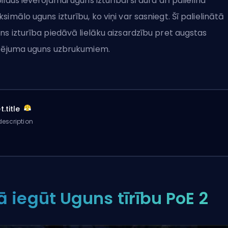
ildus ievērojamai uguns izturībai šī aura arī palielina
simālo uguns izturību, ko viņi var sasniegt. Šī palielinātā
ns izturība piedāvā lielāku aizsardzību pret augstas
tējuma uguns uzbrukumiem.
.title
escription
ā iegūt Uguns tīrību PoE 2