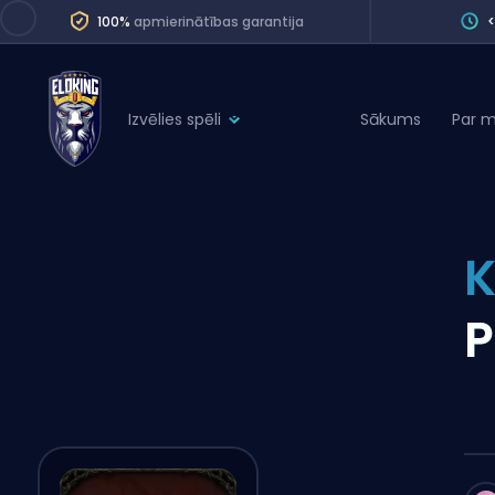
100%
apmierinātības garantija
Izvēlies spēli
Sākums
Par 
League of Legends
League 
Marvel Rivals
SERVICES
Valorant
K
Division Boos
Dota 2
Placements
P
Counter-Strike
Wins
Overwatch 2
Coaching
Rocket League
Path of Exile 2
Teammate