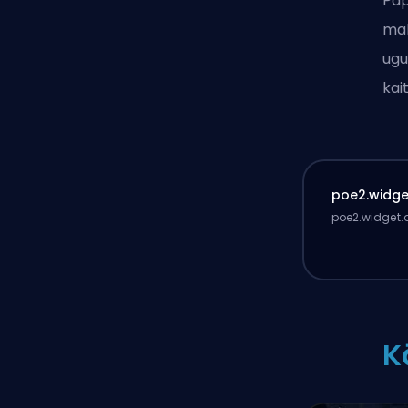
Pap
mak
ugu
kai
poe2.widget
poe2.widget.d
K