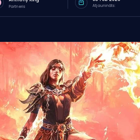
Atjaunināts:
Partneris