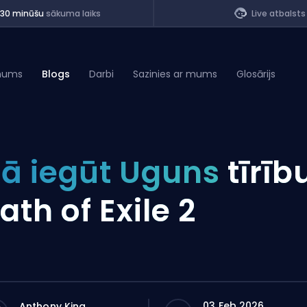
<30 minūšu
sākuma laiks
Live atbalsts
mums
Blogs
Darbi
Sazinies ar mums
Glosārijs
of Legends
ā iegūt Uguns
tīrīb
t
ath of Exile 2
03 Feb 2026
Anthony King