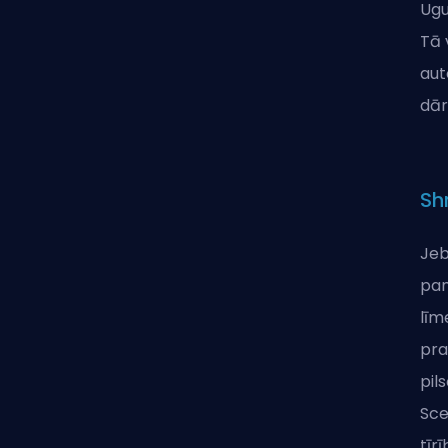
Ugu
Tā 
aut
dār
Sh
Jeb
pam
līm
pra
pil
Sce
tīrī