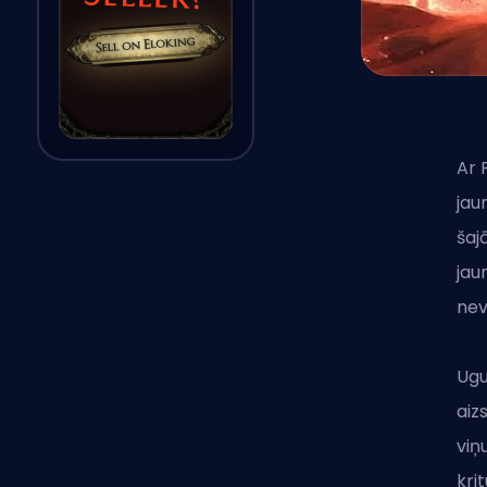
Ar 
jau
šajā
jau
nev
Ugu
aiz
viņ
kri