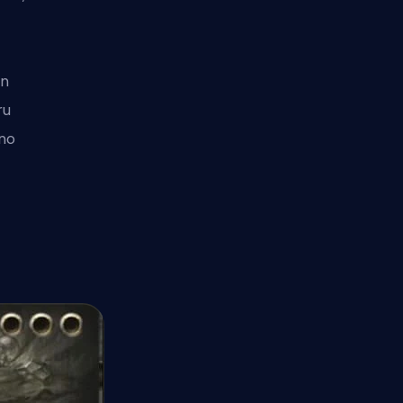
un
ru
 no