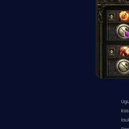
Ugu
kas
lau