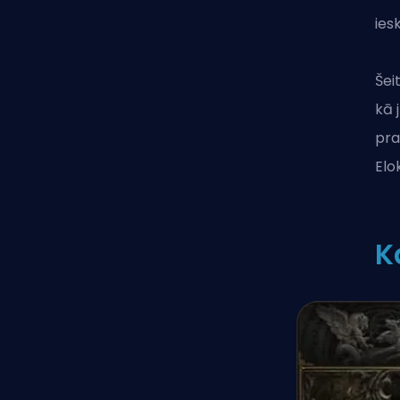
ies
Šei
kā 
pra
Elo
K