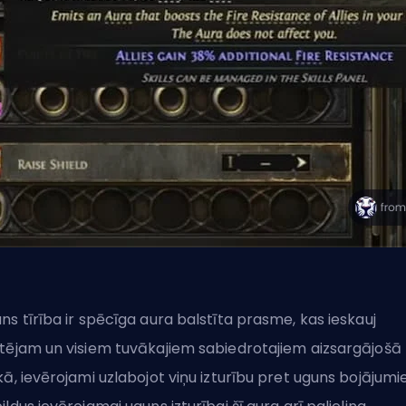
ns tīrība ir spēcīga aura balstīta prasme, kas ieskauj
tējam un visiem tuvākajiem sabiedrotajiem aizsargājošā
kā, ievērojami uzlabojot viņu izturību pret uguns bojājumi