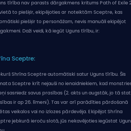
ns tīrība nav parasts dārgakmens kritums Path of Exile 2
vietā to piešķir, ekipējoties ar noteiktām Sceptre, kas
omātiski piešķir to personāžam, nevis manuāli ekipējot
gakmeni. Daži veidi, kā iegūt Uguns tīrību, ir:
rīna Sceptre:
kurš Shrīna Sceptre automātiski satur Uguns tīrību. Šis
ata Sceptre krīt nejauši no ienaidniekiem, kad monstri
eņi sasniedz savus prasības (2. akts un augstāk, jo tā stat
sības ir ap 26. līmeni). Tas var arī parādīties pārdošanā
sētas veikalos vai no izlozes pārdevēja. Ekipējot Shrīna
ptre jebkurā ieroču slotā, jūs nekavējoties iegūstat Ugun
bu.