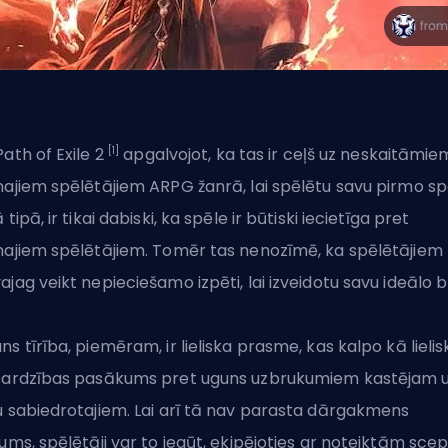
[1]
Path of Exile 2
apgalvojot, ka tas ir ceļš uz neskaitāmie
najiem spēlētājiem ARPG žanrā, lai spēlētu savu pirmo sp
 tipā, ir tikai dabiski, ka spēle ir būtiski iecietīga pret
najiem spēlētājiem. Tomēr tas nenozīmē, ka spēlētājiem
ajag veikt nepieciešamo izpēti, lai izveidotu
savu ideālo b
ns tīrība, piemēram, ir lieliska prasme, kas kalpo kā lielis
sardzības pasākums pret uguns uzbrukumiem kastējam 
u sabiedrotajiem. Lai arī tā nav parasta dārgakmens
tums, spēlētāji var to iegūt, ekipējoties ar noteiktām scep