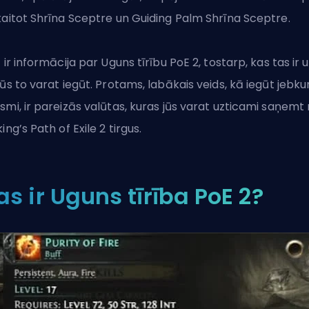
kaitot Shrīna Sceptre un Guiding Palm Shrīna Sceptre.
t ir informācija par Uguns tīrību PoE 2, tostarp, kas tas ir 
jūs to varat iegūt. Protams, labākais veids, kā iegūt jebku
smi, ir pareizās valūtas, kuras jūs varat uzticami saņemt
king’s Path of Exile 2 tirgus
.
as ir Uguns tīrība PoE 2?