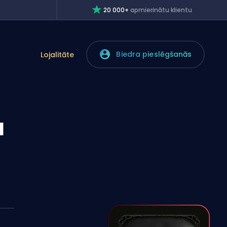
20 000+
apmierinātu klientu
Biedra pieslēgšanās
Lojalitāte
u