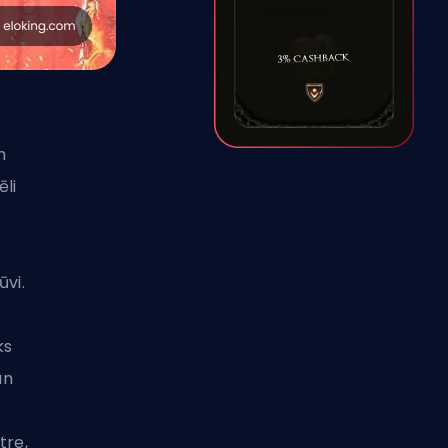
m
ēli
ūvi
.
ks
un
tre,