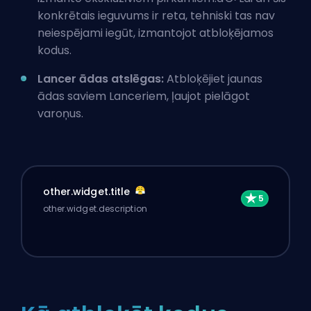
konkrētais ieguvums ir reta, tehniski tas nav
neiespējami iegūt, izmantojot atbloķējamos
kodus.
Lancer ādas atslēgas:
Atbloķējiet
jaunas
ādas saviem Lanceriem
, ļaujot pielāgot
varoņus.
other.widget.title
other.widget.description