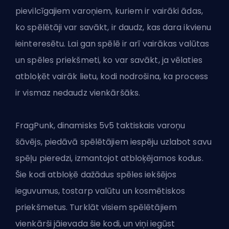
pievilcīgajiem varoņiem, kuriem ir vairāki ādas,
ko spēlētāji var savākt, ir daudz, kas dara ikvienu
ieinteresētu. Lai gan spēlē ir arī vairākas valūtas
un spēles priekšmeti, ko var savākt, ja vēlaties
atbloķēt vairāk lietu, kodi nodrošina, ka process
ir vismaz nedaudz vienkāršāks.
FragPunk, dinamisks 5v5 taktiskais varoņu
šāvējs, piedāvā spēlētājiem iespēju uzlabot savu
spēļu pieredzi, izmantojot atbloķējamos kodus.
Šie kodi atbloķē dažādus spēles iekšējos
ieguvumus, tostarp valūtu un kosmētiskos
priekšmetus. Turklāt visiem spēlētājiem
vienkārši jāievada šie kodi, un viņi iegūst