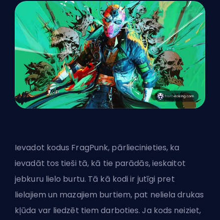
Ievadot kodus FragPunk, pārliecinieties, ka
ievadāt tos tieši tā, kā tie parādās, ieskaitot
jebkuru lielo burtu. Tā kā kodi ir jutīgi pret
lielajiem un mazajiem burtiem, pat neliela drukas
kļūda var liedzēt tiem darboties. Ja kods neiziet,