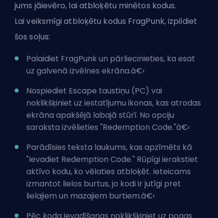
jums jāievēro, lai atbloķētu minētos kodus.
Lai veiksmīgi atbloķētu kodus FragPunk, izpildiet
šos soļus:
Palaidiet FragPunk un pārliecinieties, ka esat
uz galvenā izvēlnes ekrāna.â€‹
Nospiediet Escape taustiņu (PC) vai
noklikšķiniet uz iestatījumu ikonas, kas atrodas
ekrāna apakšējā labajā stūrī. No opciju
saraksta izvēlieties "Redemption Code."â€‹
Parādīsies teksta laukums, kas apzīmēts kā
"Ievadiet Redemption Code." Rūpīgi ierakstiet
aktīvo kodu, ko vēlaties atbloķēt. Ieteicams
izmantot lielos burtus, jo kodi ir jutīgi pret
lielajiem un mazajiem burtiem.â€‹
Pēc koda ievadīšanas noklikšķiniet uz pogas