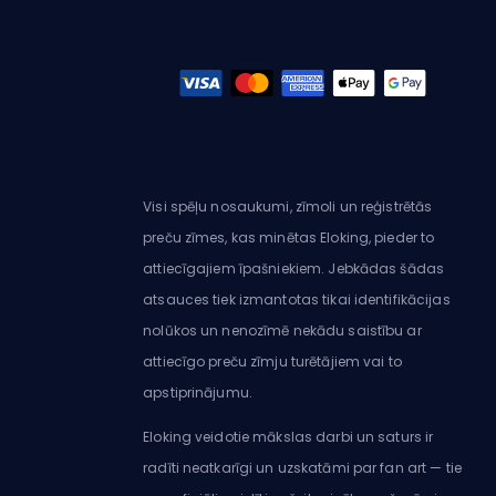
Visi spēļu nosaukumi, zīmoli un reģistrētās
preču zīmes, kas minētas Eloking, pieder to
attiecīgajiem īpašniekiem. Jebkādas šādas
atsauces tiek izmantotas tikai identifikācijas
nolūkos un nenozīmē nekādu saistību ar
attiecīgo preču zīmju turētājiem vai to
apstiprinājumu.
Eloking veidotie mākslas darbi un saturs ir
radīti neatkarīgi un uzskatāmi par fan art — tie