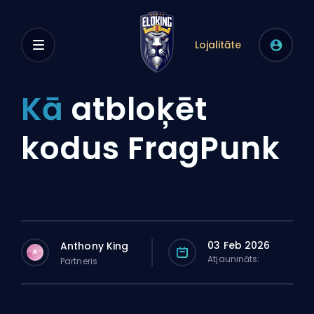
Lojalitāte
Kā
atbloķēt
kodus FragPunk
03 Feb 2026
Anthony King
A
Atjaunināts:
Partneris