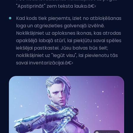
"Apstiprināt" zem teksta lauka.â€‹
Kad kods tiek pieņemts, iziet no atbloķēšanas
loga un atgriezieties galvenajā izvēlnē.
Noklikšķiniet uz aploksnes ikonas, kas atrodas
apakšējā labajā stūrī, lai piekļūtu savai spēles
iekšējai pastkastei. Jūsu balvas būs šeit;
noklikšķiniet uz "Iegūt visu", lai pievienotu tās
savai inventarizācijai.â€‹