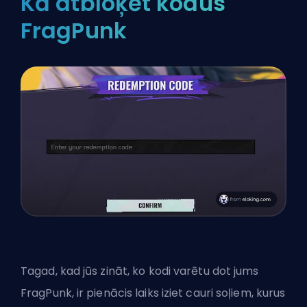
Kā atbloķēt kodus
FragPunk
Tagad, kad jūs zināt, ko kodi varētu dot jums
FragPunk, ir pienācis laiks iziet cauri soļiem, kurus