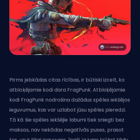
Pirms jebkādas citas rīcības, ir būtiski izcelt, ko
atbloķējamie kodi dara FragPunk. Atbloķējamie
kodi
FragPunk
nodrošina dažādus spēles iekšējos
ieguvumus, kas var uzlabot jūsu spēles pieredzi.
Tā kā šie spēles iekšējie labumi tiek sniegti bez
maksas, nav nekādas negatīvās puses, prasot
tos, un ir tikai ieguvums, īpaši, ja jums trūkst tādu