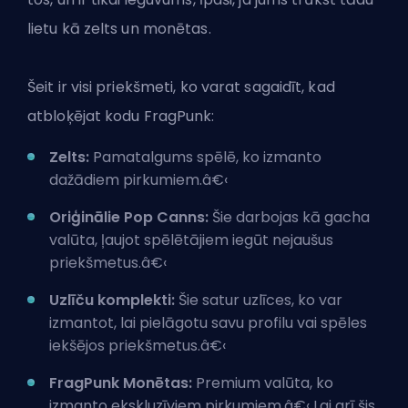
lietu kā zelts un monētas.
Šeit ir visi priekšmeti, ko varat sagaidīt, kad
atbloķējat kodu FragPunk:
Zelts:
Pamatalgums spēlē, ko izmanto
dažādiem pirkumiem.â€‹
Oriģinālie Pop Canns:
Šie darbojas kā gacha
valūta, ļaujot spēlētājiem iegūt nejaušus
priekšmetus.â€‹
Uzlīču komplekti:
Šie satur uzlīces, ko var
izmantot, lai pielāgotu savu profilu vai spēles
iekšējos priekšmetus.â€‹
FragPunk Monētas:
Premium valūta, ko
izmanto ekskluzīviem pirkumiem.â€‹ Lai arī šis