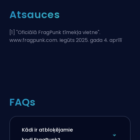
Atsauces
[1] "
Oficiālā FragPunk tīmekļa vietne
".
www.fragpunk.com. Iegūts 2025. gada 4. aprīlī
FAQs
Kādi ir atbloķējamie
kodi FragPunk?