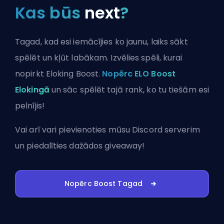
Kas būs
next
?
Tagad, kad esi iemācījies ko jaunu, laiks sākt
spēlēt un kļūt labākam. Izvēlies spēli, kurai
nopirkt Eloking Boost.
Nopērc ELO Boost
Elokingā
un sāc spēlēt tajā rank, ko tu tiešām esi
pelnījis!
Vai arī vari
pievienoties mūsu Discord serverim
un piedalīties dažādos giveaway!
Nopērc Boost Tagad