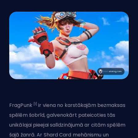
[1]
FragPunk
ir viena no karstākajām bezmaksas
spēlēm šobrīd, galvenokārt pateicoties tās
unikālajai pieejai salīdzinājumā ar citām spēlēm
šajā žanrā.
Ar Shard Card mehānismu
un