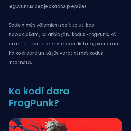
ieguvumus bez jebkādas piepūles.
Šodien mēs vēlamies izcelt soļus, kas
nepieciešami, lai atbloķētu kodus FragPunk, kā
arī iziet cauri citām svarīgām lietām, piemēram,
ko kodi dara un kā jūs varat atrast kodus
internetā.
Ko kodi dara
FragPunk?