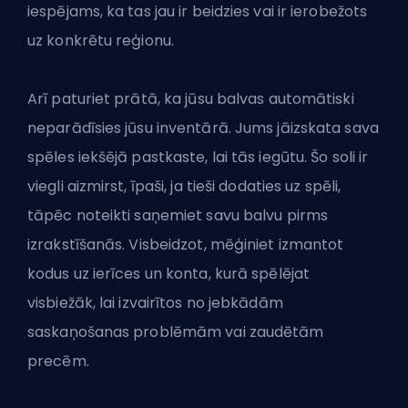
iespējams, ka tas jau ir beidzies vai ir ierobežots
uz konkrētu reģionu.
Arī paturiet prātā, ka jūsu balvas automātiski
neparādīsies jūsu inventārā. Jums jāizskata sava
spēles iekšējā pastkaste, lai tās iegūtu. Šo soli ir
viegli aizmirst, īpaši, ja tieši dodaties uz spēli,
tāpēc noteikti saņemiet savu balvu pirms
izrakstīšanās. Visbeidzot, mēģiniet izmantot
kodus uz ierīces un konta, kurā spēlējat
visbiežāk, lai izvairītos no jebkādām
saskaņošanas problēmām vai zaudētām
precēm.