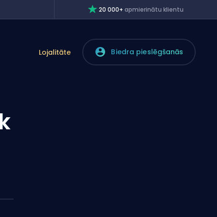
20 000+
apmierinātu klientu
Biedra pieslēgšanās
Lojalitāte
k