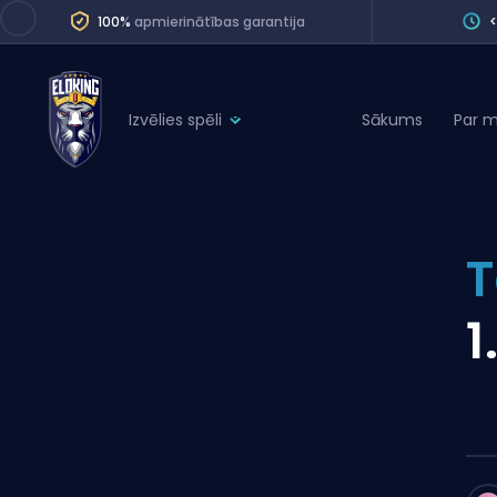
100%
apmierinātības garantija
Izvēlies spēli
Sākums
Par 
League of Legends
League 
Marvel Rivals
SERVICES
Valorant
T
Division Boos
Dota 2
Placements
1
Counter-Strike
Wins
Overwatch 2
Coaching
Rocket League
Path of Exile 2
Teammate