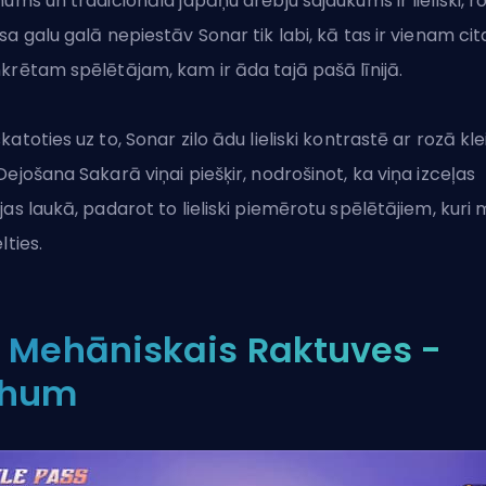
nums un tradicionāla japāņu drēbju sajaukums ir lieliski, r
sa galu galā nepiestāv Sonar tik labi, kā tas ir vienam ci
krētam spēlētājam, kam ir āda tajā pašā līnijā.
katoties uz to, Sonar zilo ādu lieliski kontrastē ar rozā klei
Dejošana Sakarā viņai piešķir, nodrošinot, ka viņa izceļas
jas laukā, padarot to lieliski piemērotu spēlētājiem, kuri m
lties.
. Mehāniskais Raktuves -
hum