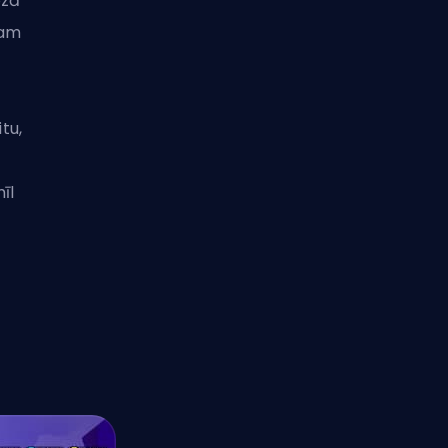
ozā
tam
tu,
īl