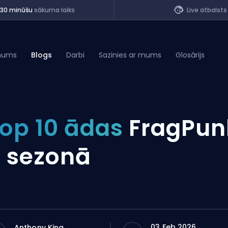
<30 minūšu
sākuma laiks
Live atbalsts
mums
Blogs
Darbi
Sazinies ar mums
Glosārijs
of Legends
op 10 ādas
FragPun
t
. sezonā
03 Feb 2026
Anthony King