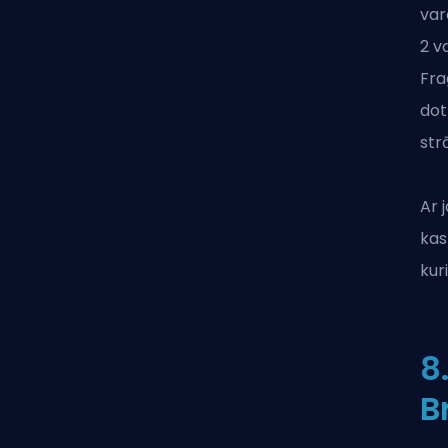
var
2 v
Fra
dot
str
Ar 
kas
kur
8
B