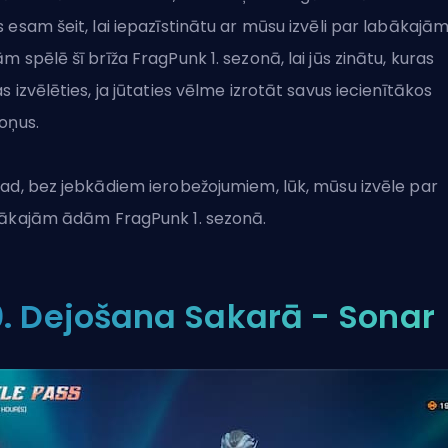
 esam šeit, lai iepazīstinātu ar mūsu izvēli par labākajā
m spēlē šī brīža FragPunk 1. sezonā, lai jūs zinātu, kuras
s izvēlēties, ja jūtaties vēlme izrotāt savus iecienītākos
oņus.
ad, bez jebkādiem ierobežojumiem, lūk, mūsu izvēle par
ākajām ādām FragPunk 1. sezonā.
0. Dejošana Sakarā - Sonar