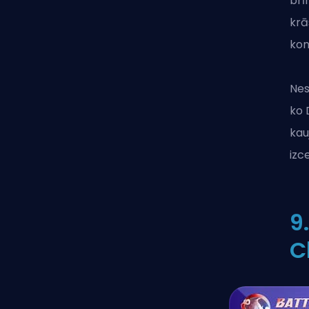
brī
krā
kon
Nes
ko 
kau
izce
9
C