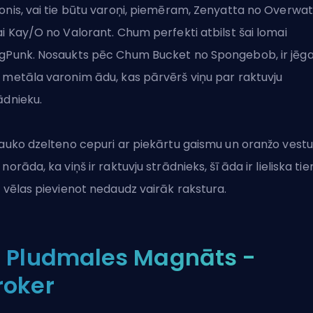
onis, vai tie būtu varoņi, piemēram, Zenyatta no Overwa
ai Kay/O no Valorant. Chum perfekti atbilst šai lomai
gPunk. Nosaukts pēc Chum Bucket no Spongebob, ir jēg
 metāla varonim ādu, kas pārvērš viņu par raktuvju
ādnieku.
jauko dzelteno cepuri ar piekārtu gaismu un oranžo vestu
 norāda, ka viņš ir raktuvju strādnieks, šī āda ir lieliska tie
i vēlas pievienot nedaudz vairāk rakstura.
. Pludmales Magnāts -
roker