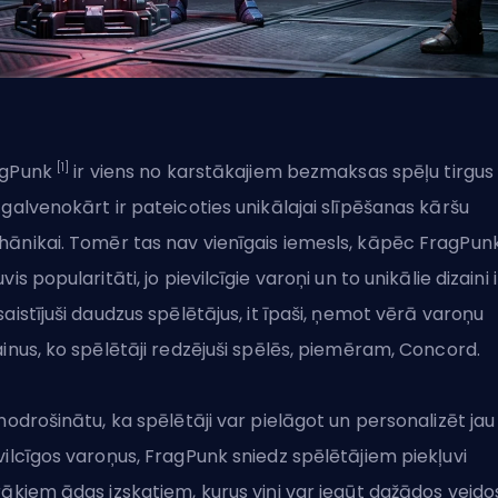
[1]
agPunk
ir viens no karstākajiem bezmaksas spēļu tirgus
 galvenokārt ir pateicoties unikālajai
slīpēšanas kāršu
ānikai
. Tomēr tas nav vienīgais iemesls, kāpēc
FragPunk
uvis popularitāti
, jo pievilcīgie varoņi un to unikālie dizaini i
saistījuši daudzus spēlētājus, it īpaši, ņemot vērā varoņu
ainus, ko spēlētāji redzējuši spēlēs, piemēram, Concord.
 nodrošinātu, ka spēlētāji var pielāgot un personalizēt jau
vilcīgos varoņus, FragPunk sniedz spēlētājiem piekļuvi
rākiem ādas izskatiem, kurus viņi var iegūt dažādos veido