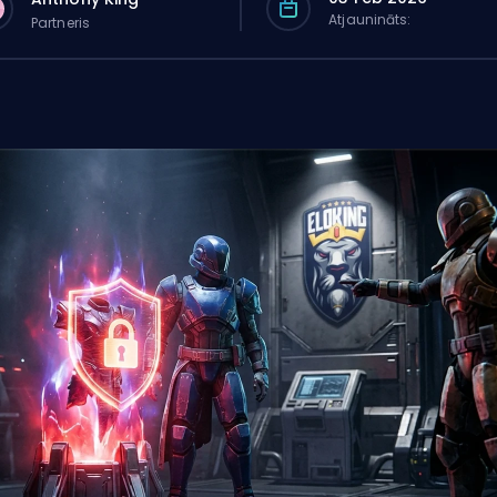
Atjaunināts:
Partneris