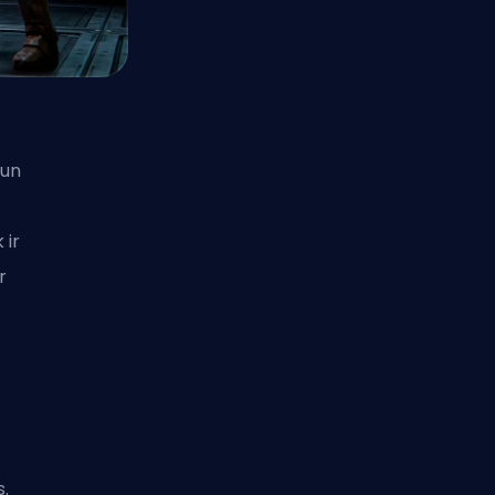
 un
 ir
r
s.