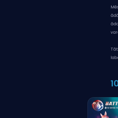
Mēs
ādā
āda
var
Tāt
lab
1