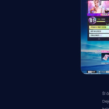
Šī
Dej