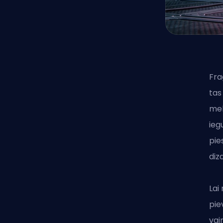
Fr
tas
meh
ieg
pie
diz
Lai
pie
vai