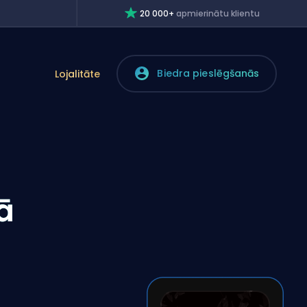
20 000+
apmierinātu klientu
Biedra pieslēgšanās
Lojalitāte
ā