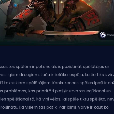
šsaistes spēlēm ir potenciāls iepazīstināt spēlētājus ar
ves ilgiem draugiem, taču ir lielāka iespēja, ka tie tiks izvirz
tī toksiskiem spēlētājiem. Konkurences spēles īpaši ir da
las problēmas, kas prioritāti piešķir uzvaras iegūšanai un
les spēlēšanai tā, kā viņi vēlas, lai spēle tiktu spēlēta, nev
rošinātu, ka visiem tas patīk. Par laimi,
Valve
ir kaut ko