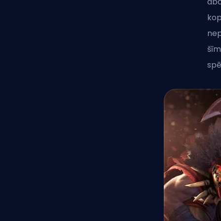
abo
kop
nep
šīm
spē