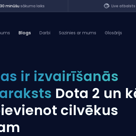
<30 minūšu
sākuma laiks
Live atbalsts
mums
Blogs
Darbi
Sazinies ar mums
Glosārijs
of Legends
as ir izvairīšanās
t
araksts
Dota 2 un k
ievienot cilvēkus
tam