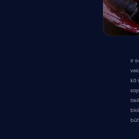
Ir 
vei
kā
sap
tie
blo
būt