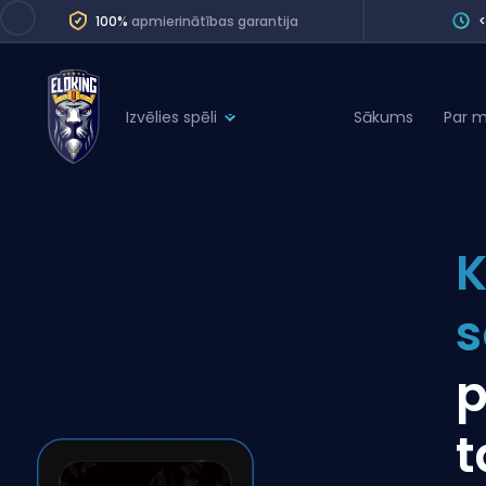
100%
apmierinātības garantija
Izvēlies spēli
Sākums
Par 
League of Legends
League 
Marvel Rivals
SERVICES
Valorant
K
Division Boos
Dota 2
Placements
s
Counter-Strike
Wins
Overwatch 2
p
Coaching
Rocket League
Path of Exile 2
Teammate