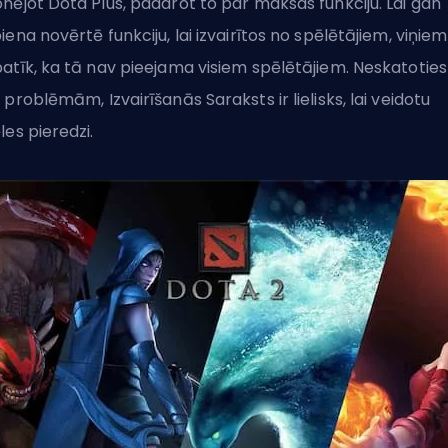
nējot Dota Plus, padarot to par maksas funkciju. Lai gan
iena novērtē funkciju, lai izvairītos no spēlētājiem, viņiem
atīk, ka tā nav pieejama visiem spēlētājiem. Neskatoties
 problēmām, Izvairīšanās Saraksts ir lielisks, lai veidotu
les pieredzi.