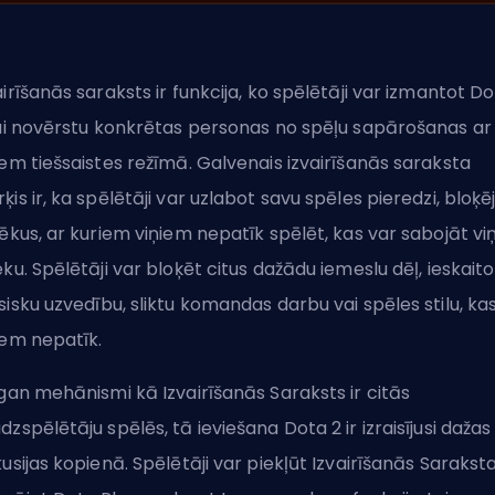
airīšanās saraksts ir funkcija, ko spēlētāji var izmantot D
lai novērstu konkrētas personas no spēļu sapārošanas ar
iem tiešsaistes režīmā. Galvenais izvairīšanās saraksta
ķis ir, ka spēlētāji var uzlabot savu spēles pieredzi, bloķē
vēkus, ar kuriem viņiem nepatīk spēlēt, kas var sabojāt vi
eku. Spēlētāji var bloķēt citus dažādu iemeslu dēļ, ieskaito
sisku
uzvedību, sliktu komandas darbu vai spēles stilu, ka
iem nepatīk.
 gan mehānismi kā Izvairīšanās Saraksts ir citās
dzspēlētāju spēlēs, tā ieviešana Dota 2 ir izraisījusi dažas
kusijas kopienā. Spēlētāji var piekļūt Izvairīšanās Sarakst