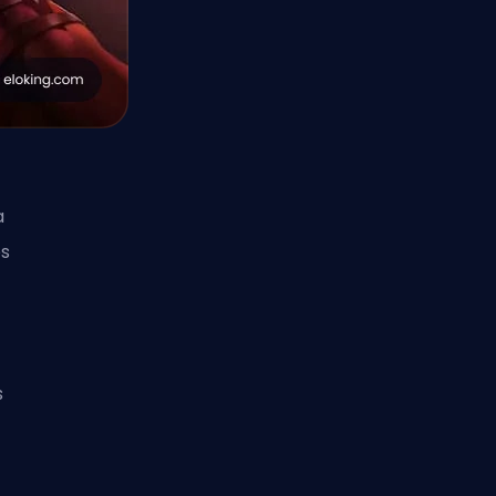
a
es
s