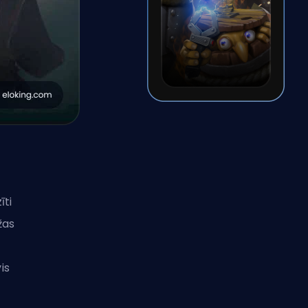
īti
žas
is