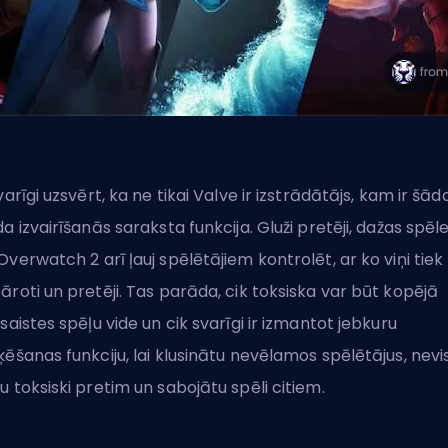
svarīgi uzsvērt, ka ne tikai Valve ir izstrādātājs, kam ir šād
da izvairīšanās saraksta funkcija. Gluži pretēji, dažas spēl
 Overwatch 2
arī ļauj spēlētājiem kontrolēt, ar ko viņi tiek
āroti un pretēji. Tas parāda, cik toksiska var būt kopējā
šsaistes spēļu vide un cik svarīgi ir izmantot jebkuru
ķēšanas funkciju, lai klusinātu nevēlamos spēlētājus, nevi
u toksiski pretim un sabojātu spēli citiem.