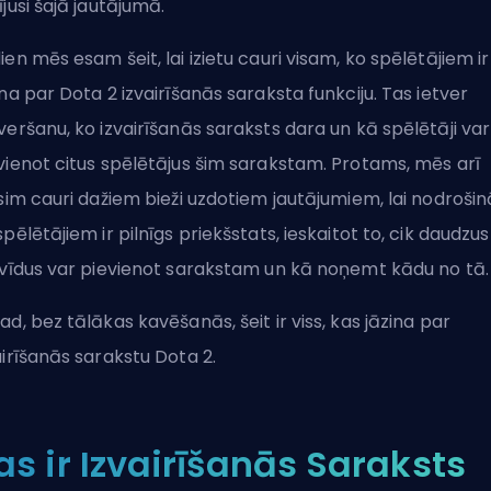
ījusi šajā jautājumā.
ien mēs esam šeit, lai izietu cauri visam, ko spēlētājiem ir
ina par Dota 2 izvairīšanās saraksta funkciju. Tas ietver
veršanu, ko izvairīšanās saraksts dara un kā spēlētāji var
vienot citus spēlētājus šim sarakstam. Protams, mēs arī
esim cauri dažiem bieži uzdotiem jautājumiem, lai nodrošin
spēlētājiem ir pilnīgs priekšstats, ieskaitot to, cik daudzus
ivīdus var pievienot sarakstam un kā noņemt kādu no tā.
ad, bez tālākas kavēšanās, šeit ir viss, kas jāzina par
airīšanās sarakstu Dota 2.
as ir Izvairīšanās Saraksts