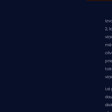
Izv
2, 
viņ
mēr
cil
pri
tok
viņ
Lai
dau
dis