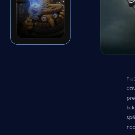
Tie
dzī
pre
lie
spē
nod