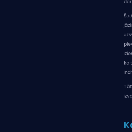
dar
Šod
jāz
uzs
pie
izi
ka 
ind
Tāt
izv
K