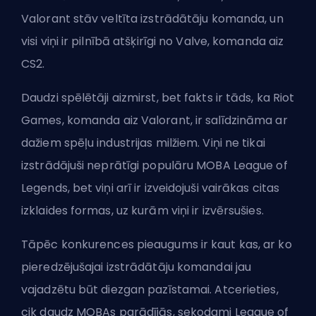
Valorant stāv veltīta izstrādātāju komanda, un
visi viņi ir pilnībā atšķirīgi no
Valve
, komanda aiz
CS2.
Daudzi spēlētāji aizmirst, bet fakts ir tāds, ka Riot
Games, komanda aiz Valorant, ir salīdzināma ar
dažiem spēļu industrijas milžiem. Viņi ne tikai
izstrādājuši neprātīgi populāru
MOBA
League of
Legends, bet viņi arī ir izveidojuši vairākas citas
izklaides formas, uz kurām viņi ir izvērsušies.
Tāpēc konkurences pieaugums ir kaut kas, ar ko
pieredzējušajai izstrādātāju komandai jau
vajadzētu būt diezgan pazīstamai. Atcerieties,
cik daudz MOBAs parādījās, sekodami League of