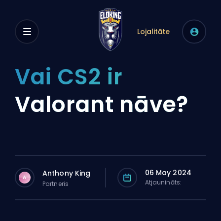
Lojalitāte
Vai CS2 ir
Valorant nāve?
06 May 2024
Anthony King
A
Atjaunināts:
Partneris