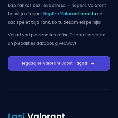
kāp rankos bez lieka stresa — nopērc Valorant
boost jau tagad!
Nopērc Valorant boostu
un
sāc spēlēt tajā rank, ko tu tiešām esi pelnījis!
Vai arī vari
pievienoties mūsu Discord serverim
un piedalīties dažādos giveaway!
Iegādājies Valorant Boost Tagad
Lasi
Valorant