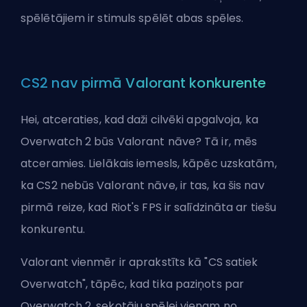
spēlētājiem ir stimuls spēlēt abas spēles.
CS2 nav pirmā Valorant konkurente
Hei, atceraties, kad daži cilvēki apgalvoja, ka
Overwatch 2 būs Valorant nāve? Tā ir, mēs
atceramies. Lielākais iemesls, kāpēc uzskatām,
ka CS2 nebūs Valorant nāve, ir tas, ka šis nav
pirmā reize, kad Riot's FPS ir salīdzināta ar tiešu
konkurentu.
Valorant vienmēr ir aprakstīts kā "CS satiek
Overwatch", tāpēc, kad tika paziņots par
Overwatch 2, sekotāju spēlei vienam no