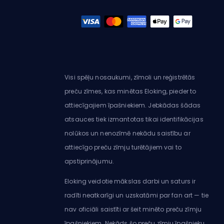
Visi spēļu nosaukumi, zīmoli un reģistrētās
preču zīmes, kas minētas Eloking, pieder to
attiecīgajiem īpašniekiem. Jebkādas šādas
atsauces tiek izmantotas tikai identifikācijas
nolūkos un nenozīmē nekādu saistību ar
attiecīgo preču zīmju turētājiem vai to
apstiprinājumu.
Eloking veidotie mākslas darbi un saturs ir
radīti neatkarīgi un uzskatāmi par fan art — tie
nav oficiāli saistīti ar šeit minēto preču zīmju
īpašniekiem. Nekāds šo preču zīmju īpašnieku