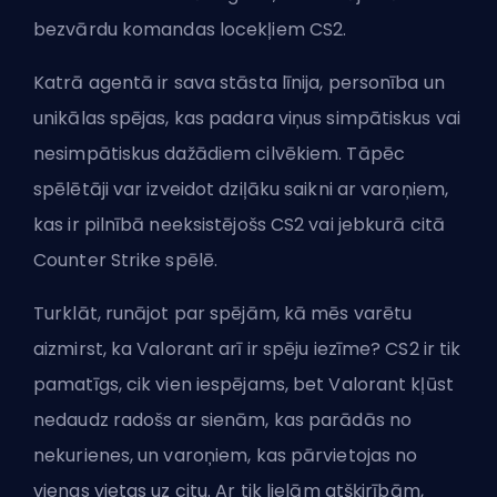
bezvārdu komandas locekļiem CS2.
Katrā agentā ir sava stāsta līnija, personība un
unikālas spējas, kas padara viņus simpātiskus vai
nesimpātiskus dažādiem cilvēkiem. Tāpēc
spēlētāji var izveidot dziļāku saikni ar varoņiem,
kas ir pilnībā neeksistējošs CS2 vai jebkurā citā
Counter Strike spēlē.
Turklāt, runājot par spējām, kā mēs varētu
aizmirst, ka Valorant arī ir spēju iezīme? CS2 ir tik
pamatīgs, cik vien iespējams, bet Valorant kļūst
nedaudz radošs ar sienām, kas parādās no
nekurienes, un varoņiem, kas pārvietojas no
vienas vietas uz citu. Ar tik lielām atšķirībām,