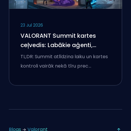
23 Jul 2026
VALORANT Summit kartes
ceļvedis: Labākie aģenti,
izsaukumi un dūmi
TL;DR: Summit atlīdzina laiku un kartes
kontroli vairāk nekā tīru prec…
Blogs
Valorant