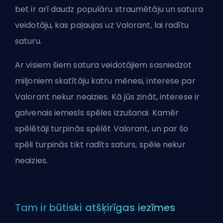
bet ir arī daudz populāru straumētāju un satura
veidotāju, kas paļaujas uz Valorant, lai radītu
saturu.
Ar visiem šiem satura veidotājiem sasniedzot
miljoniem skatītāju katru mēnesi, interese par
Valorant nekur neaizies. Kā jūs zināt, interese ir
galvenais iemesls spēles izzušanai. Kamēr
spēlētāji turpinās spēlēt Valorant, un par šo
spēli turpinās tikt radīts saturs, spēle nekur
neaizies.
Tam ir būtiski atšķirīgas iezīmes