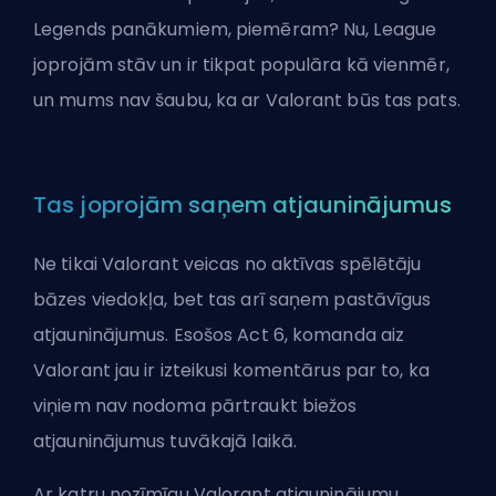
Legends panākumiem, piemēram? Nu, League
joprojām stāv un ir tikpat populāra kā vienmēr,
un mums nav šaubu, ka ar Valorant būs tas pats.
Tas joprojām saņem atjauninājumus
Ne tikai Valorant veicas no aktīvas spēlētāju
bāzes viedokļa, bet tas arī saņem pastāvīgus
atjauninājumus. Esošos
Act
6, komanda aiz
Valorant jau ir izteikusi komentārus par to, ka
viņiem nav nodoma pārtraukt biežos
atjauninājumus tuvākajā laikā.
Ar katru nozīmīgu Valorant atjauninājumu