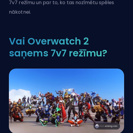
7v7 režīmu un par to, ko tas nozīmētu spēles
nākotnei.
Vai Overwatch 2
saņems 7v7 režīmu?