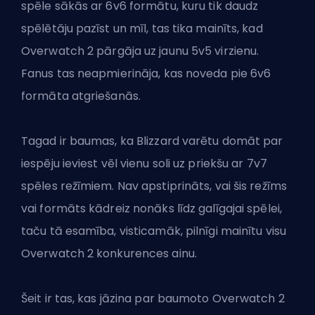
spēle sākās ar 6v6 formātu, kuru tik daudz
spēlētāju pazīst un mīl, tas tika mainīts, kad
Overwatch 2 pārgāja uz jaunu 5v5 virzienu.
Fanus tas neapmierināja, kas noveda pie 6v6
formāta atgriešanās.
Tagad ir baumas, ka Blizzard varētu domāt par
iespēju ieviest vēl vienu soli uz priekšu ar 7v7
spēles režīmiem. Nav apstiprināts, vai šis režīms
vai formāts kādreiz nonāks līdz galīgajai spēlei,
taču tā esamība, visticamāk, pilnīgi mainītu visu
Overwatch 2 konkurences ainu.
Šeit ir tas, kas jāzina par baumoto
Overwatch 2