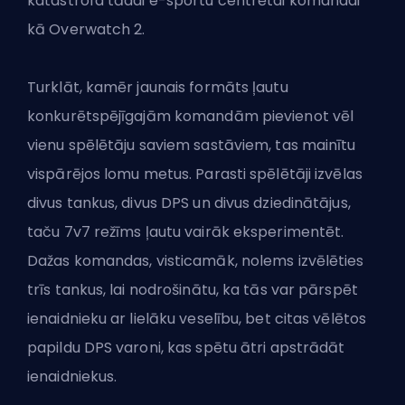
katastrofa tādai e-sportu centrētai komandai
kā Overwatch 2.
Turklāt, kamēr jaunais formāts ļautu
konkurētspējīgajām komandām pievienot vēl
vienu spēlētāju saviem sastāviem, tas mainītu
vispārējos lomu metus. Parasti spēlētāji izvēlas
divus tankus, divus DPS un divus dziedinātājus,
taču 7v7 režīms ļautu vairāk eksperimentēt.
Dažas komandas, visticamāk, nolems izvēlēties
trīs tankus, lai nodrošinātu, ka tās var pārspēt
ienaidnieku ar lielāku veselību, bet citas vēlētos
papildu DPS varoni, kas spētu ātri apstrādāt
ienaidniekus.