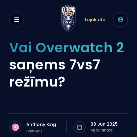
Lojalitāte
Vai Overwatch 2
saņems 7vs7
režīmu?
08 Jun 2025
Anthony King
A
Atjaunināts:
Partneris