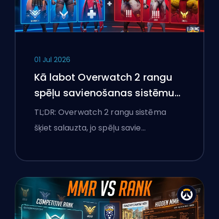
01 Jul 2026
Kā labot Overwatch 2 rangu
spēļu savienošanas sistēmu
un pārlieku izteiktas spēles
TL;DR: Overwatch 2 rangu sistēma
šķiet salauzta, jo spēļu savie…