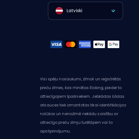
Latviski
Visi spēļu nosaukumi, zīmoli un reģistrētās
preču zīmes, kas minētas Eloking, pieder to
attiecīgajiem īpašniekiem. Jebkādas šādas
atsauces tiek izmantotas tikai identifikācijas
nolūkos un nenozīmē nekādu saistību ar
attiecīgo preču zīmju turētājiem vai to
apstiprinājumu.