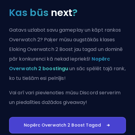
Kas būs
next
?
Gatavs uzlabot savu gameplay un kāpt rankos
Overwatch 2? Paķer mūsu augstākās klases
Eloking Overwatch 2 Boost jau tagad un dominē
pār konkurenci kā nekad iepriekš!
Nopērc
Overwatch 2 boostingu
un sāc spēlēt tajā rank,
ko tu tiešām esi pelnījis!
Vai arī vari
pievienoties mūsu Discord serverim
un piedalīties dažādos giveaway!
Nopērc Overwatch 2 Boost Tagad