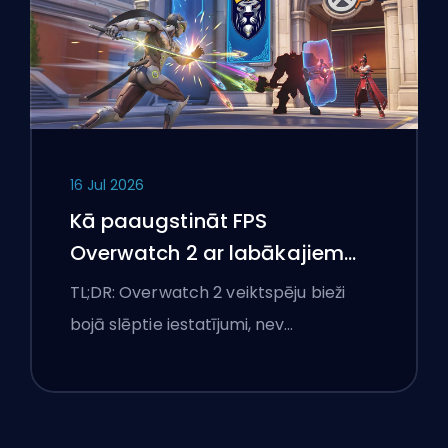
16 Jul 2026
Kā paaugstināt FPS
Overwatch 2 ar labākajiem
iestatījumiem
TL;DR: Overwatch 2 veiktspēju bieži
bojā slēptie iestatījumi, nev…