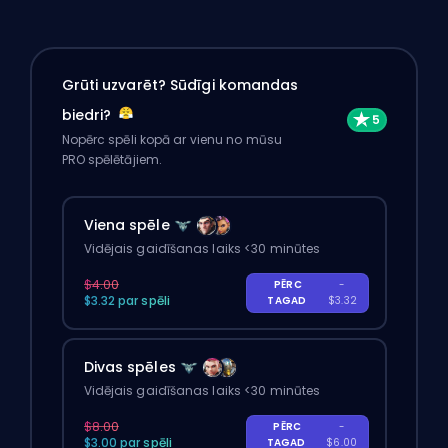
Grūti uzvarēt? Sūdīgi komandas
biedri?
Nopērc spēli kopā ar vienu no mūsu
PRO spēlētājiem.
Viena spēle
Vidējais gaidīšanas laiks <30 minūtes
$4.00
PĒRC
-
$3.32 par spēli
TAGAD
$3.32
Divas spēles
Vidējais gaidīšanas laiks <30 minūtes
$8.00
PĒRC
-
$3.00 par spēli
TAGAD
$6.00