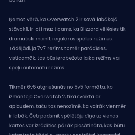
bonusi.
Ņemot vērā, ka Overwatch 2 ir savā labākajā
stāvoklī, ir ļoti maz ticams, ka Blizzard vēlēsies tik
dramatiski mainīt regulāros spēles režīmus.
Tādējādi, ja 7v7 režīms tomēr parādīsies,
visticamāk, tas būs ierobežota laika režīms vai
spēļu automātu režīms.
Tikmēr
6v6 atgriešanās
no 5v5 formāta, ko
izmantoja Overwatch 2, tika sveikta ar
aplausiem, taču tas nenozīmē, ka vairāk vienmēr
ir labāk. Četrpadsmit spēlētāju cīņa uz vienas
kartes var izrādīties pārāk piesātināta, kas būtu