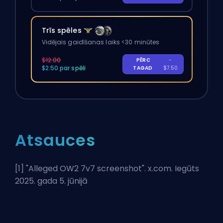
Trīs spēles
Vidējais gaidīšanas laiks <30 minūtes
$12.00
PĒRC
-
$2.50 par spēli
TAGAD
$7.50
Atsauces
[1] "
Alleged OW2 7v7 screenshot
". x.com. Iegūts
2025. gada 5. jūnijā