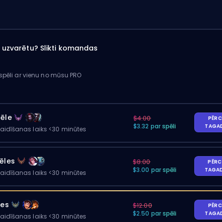
ai uzvarētu? Slikti komandas
 spēli ar vienu no mūsu PRO
pēle
$4.00
PĒRC
$3.32 par spēli
TAGA
gaidīšanas laiks <30 minūtes
ēles
$8.00
PĒRC
$3.00 par spēli
TAGA
gaidīšanas laiks <30 minūtes
les
$12.00
PĒRC
$2.50 par spēli
TAGA
gaidīšanas laiks <30 minūtes