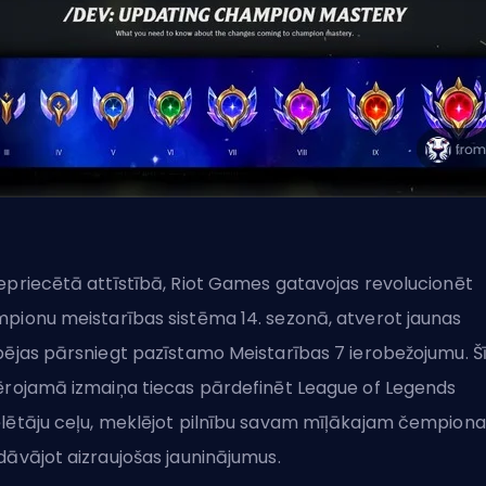
epriecētā attīstībā,
Riot Games
gatavojas revolucionēt
pionu meistarības sistēma
14. sezonā, atverot jaunas
pējas pārsniegt pazīstamo Meistarības 7 ierobežojumu. Š
ērojamā izmaiņa tiecas pārdefinēt League of Legends
lētāju ceļu, meklējot pilnību savam mīļākajam čempion
dāvājot aizraujošas jauninājumus.