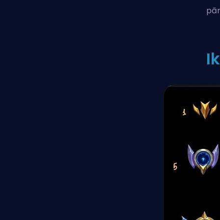
pār
I