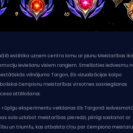
uālā estētika uzņem centra lomu ar jaunu Meistarības ik
emociju ieviešanu visiem rangiem. Smelšoties iedvesmu n
estātiskās vilinājuma
Targon
, šīs vizualizācijas kalpo
boliskai čempionu meistarības virsotnes sasniegšanas
cesa attēlošanai.
 rūpīgu eksperimentu veikšanas šīs Targonā iedvesmot
nas sola uzlabot meistarības pieredzi, pilnīgi saskanot ar
tību un triumfu, kas atbalsta cīņu par čempiona meistaru