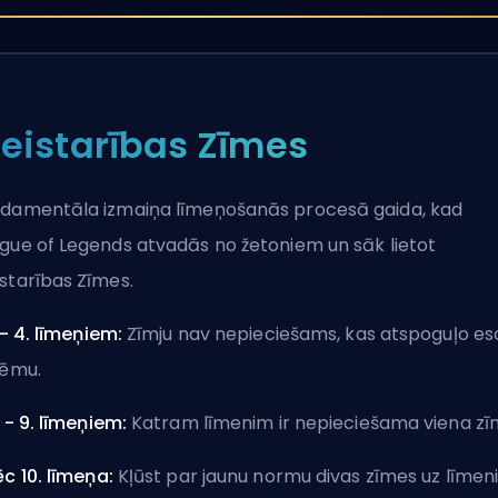
eistarības Zīmes
damentāla izmaiņa līmeņošanās procesā gaida, kad
gue of Legends atvadās no žetoniem un sāk lietot
starības Zīmes.
 - 4. līmeņiem:
Zīmju nav nepieciešams, kas atspoguļo es
tēmu.
. - 9. līmeņiem:
Katram līmenim ir nepieciešama viena zī
ēc 10. līmeņa:
Kļūst par jaunu normu divas zīmes uz līmeni