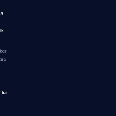
ā.
lk
 kas
ara
 lai