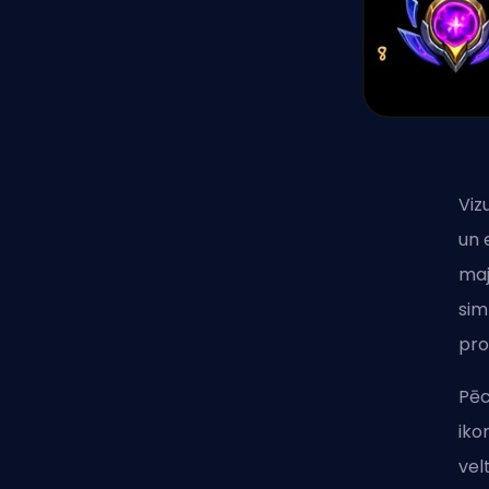
Viz
un 
maj
sim
pro
Pēc
iko
vel