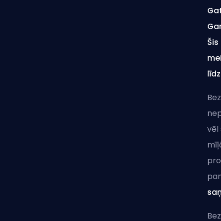
Gat
Gam
Šis
mei
līd
Bez
nep
vēl
mīļ
pro
pam
saņ
Bez