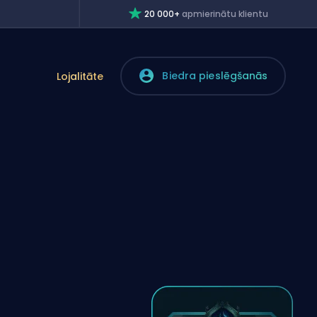
20 000+
apmierinātu klientu
Biedra pieslēgšanās
Lojalitāte