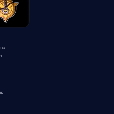
onu
o
ās
.