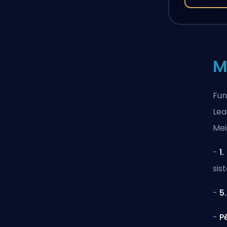
M
Fun
Lea
Mei
-
1.
sis
-
5
-
P