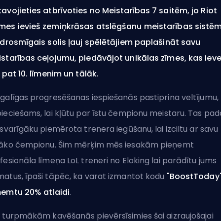
avojieties atbrīvoties no Meistarības 7 saitēm, jo Riot
es ievieš zemiņkrāsas atslēgšanu meistarības sistēm
 drosmīgais solis ļauj spēlētājiem paplašināt savu
starības ceļojumu, piedāvājot unikālas zīmes, kas ieve
z pat 10. līmenim un tālāk.
galīgas progresēšanas iespiešanās pastiprina veltījumu,
ieciešams, lai kļūtu par īstu čempionu meistaru. Tas pad
 svarīgāku piemērota trenera iegūšanu, lai izciltu ar savu
āko čempionu. Šim mērķim mēs iesakām
pieņemt
fesionāla līmeņa LoL treneri no Eloking
lai parādītu jums
atus, īpaši tāpēc, ka varat izmantot kodu
"BoostToday"
emtu 20% atlaidi
.
 turpmākām kavēšanās pievērsīsimies šai aizraujošajai