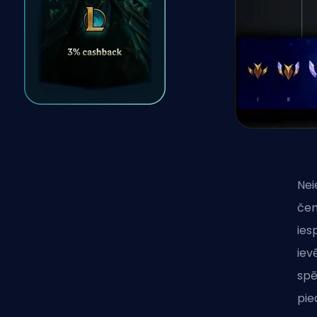
Nei
čem
ies
iev
spē
pie