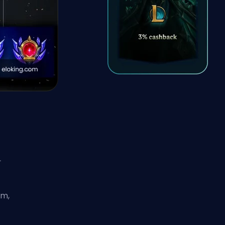
ī
am,