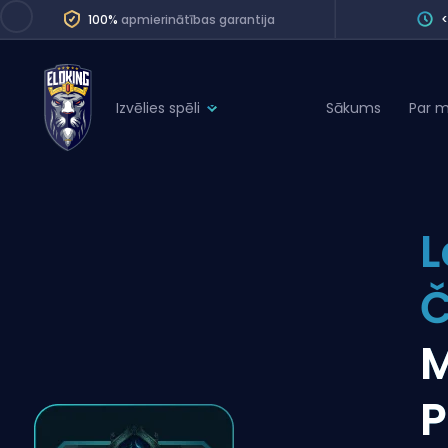
100%
apmierinātības garantija
Izvēlies spēli
Sākums
Par 
League of Legends
League 
Marvel Rivals
SERVICES
Valorant
L
Division Boos
Dota 2
Placements
Counter-Strike
Wins
Overwatch 2
M
Coaching
Rocket League
P
Path of Exile 2
Teammate