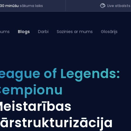
<30 minūšu
sākuma laiks
Live atbalsts
mums
Blogs
Darbi
Sazinies ar mums
Glosārijs
of Legends
eague of Legends:
t
Čempionu
eistarības
ārstrukturizācija