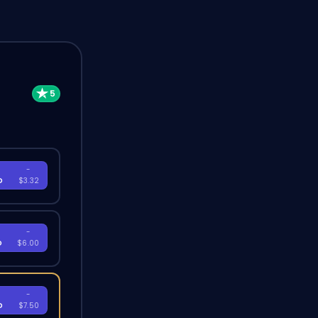
-
D
$3.32
-
D
$6.00
-
D
$7.50