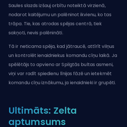
Saules slazds izšauj orbītu noteiktā virzienā,
nodarot kaitējumu un palēninot ikvienu, ko tas
trāpa. Tie, kas atrodas spējas centrā, tiek
sakņoti, nevis palēnināti.
Tā ir neticama spēja, kad jātraucē, attīrīt vilņus
un kontrolēt ienaidniekus komandu cīņu laikā. Ja
spēlētājs to apvieno ar Spilgtās bultas asmeni,
viņi var radīt spiedienu līnijas fāzē un ietekmēt
komandu cīņu iznākumu, ja ienaidnieki ir grupēti.
Ultimāts: Zelta
aptumsums