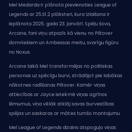
Mel Medarda ir plānota pievienoties League of
Legends ar 25.S1.2 plāksteri, kura izlaišana ir
ieplānota 2025. gada 23. janvārī. Spēļu šova,
Arcane, fani viņu atpazīs kā vienu no Piltover
domniekiem un
Ambessas meitu
, svarīgu figūru
no Noxus.
Arcane laikā Mel transformējas no politiskas
personas uz spēcīgu burvi, strādājot pie labākas
nākotnes radīšanas Piltover. Kamēr viņas
attiecības ar Jayce ietekmē viņas agrīnos
lēmumus, viņa vēlāk atklāj savas burvestības
spējas un saskaras ar mātes tumšo mantojumu.
Mel League of Legends dizains atspoguļo viņas