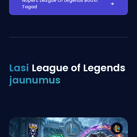
Nopērc League Of Legends Boost
Tagad
Lasi
League of Legends
jaunumus