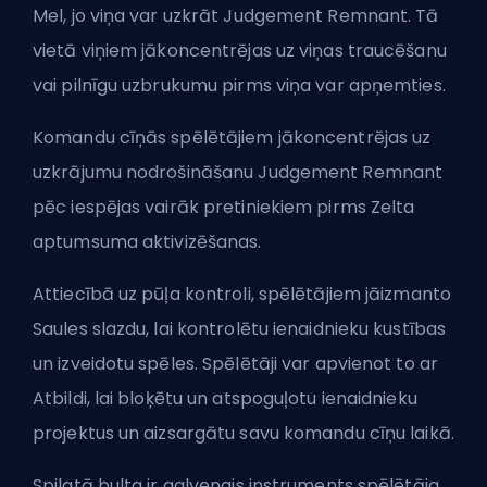
Mel, jo viņa var uzkrāt Judgement Remnant. Tā
vietā viņiem jākoncentrējas uz viņas traucēšanu
vai pilnīgu uzbrukumu pirms viņa var apņemties.
Komandu cīņās spēlētājiem jākoncentrējas uz
uzkrājumu nodrošināšanu Judgement Remnant
pēc iespējas vairāk pretiniekiem pirms Zelta
aptumsuma aktivizēšanas.
Attiecībā uz pūļa kontroli, spēlētājiem jāizmanto
Saules slazdu, lai kontrolētu ienaidnieku kustības
un izveidotu spēles. Spēlētāji var apvienot to ar
Atbildi, lai bloķētu un atspoguļotu ienaidnieku
projektus un aizsargātu savu komandu cīņu laikā.
Spilgtā bulta ir galvenais instruments spēlētāja