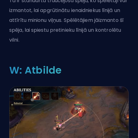
Tā ir standarta traucējoša spēja, ko spēlētāji var
izmantot, lai apgrūtinātu ienaidniekus līnijā un
attīrītu minionu viļņus. Spēlētājiem jāizmanto šī
spēja, lai spiestu pretinieku līnijā un kontrolētu
vilni.
W: Atbilde