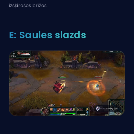
izšķirošos brīžos.
E: Saules slazds