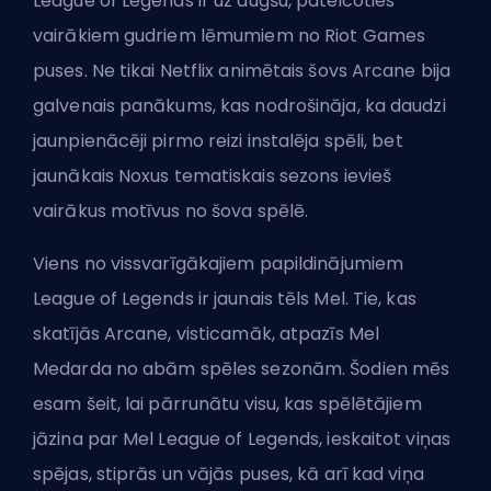
League of Legends ir uz augšu, pateicoties
vairākiem gudriem lēmumiem no Riot Games
puses. Ne tikai
Netflix animētais šovs Arcane
bija
galvenais panākums, kas nodrošināja, ka daudzi
jaunpienācēji pirmo reizi instalēja spēli, bet
jaunākais
Noxus tematiskais sezons
ievieš
vairākus motīvus no šova spēlē.
Viens no vissvarīgākajiem papildinājumiem
League of Legends ir jaunais tēls Mel. Tie, kas
skatījās Arcane, visticamāk, atpazīs
Mel
Medarda
no abām spēles sezonām. Šodien mēs
esam šeit, lai pārrunātu visu, kas spēlētājiem
jāzina par Mel League of Legends, ieskaitot viņas
spējas, stiprās un vājās puses, kā arī kad viņa