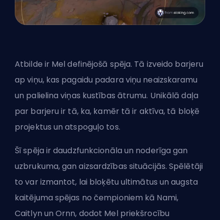
Atbilde ir Mel definējošā spēja. Tā izveido barjeru
ap viņu, kas pagaidu padara viņu neaizskaramu
un palielina viņas kustības ātrumu. Unikālā daļa
par barjeru ir tā, ka, kamēr tā ir aktīva, tā bloķē
projektus un atspoguļo tos.
Šī spēja ir daudzfunkcionāla un noderīga gan
uzbrukuma, gan aizsardzības situācijās. Spēlētāji
to var izmantot, lai bloķētu
ultimātus
un augsta
kaitējuma spējas no čempioniem kā Nami,
Caitlyn un Ornn, dodot Mel priekšrocību