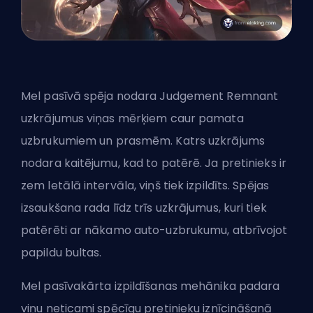
Mel pasīvā spēja nodara Judgement Remnant
uzkrājumus viņas mērķiem caur pamata
uzbrukumiem un prasmēm. Katrs uzkrājums
nodara kaitējumu, kad to patērē. Ja pretinieks ir
zem letālā intervāla, viņš tiek izpildīts. Spējas
izsaukšana rada līdz trīs uzkrājumus, kuri tiek
patērēti ar nākamo auto-uzbrukumu, atbrīvojot
papildu bultas.
Mel pasīvakārta izpildīšanas mehānika padara
viņu neticami spēcīgu pretinieku iznīcināšanā