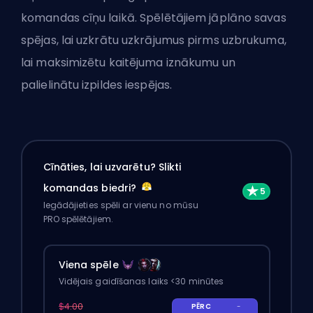
komandas cīņu laikā. Spēlētājiem jāplāno savas
spējas, lai uzkrātu uzkrājumus pirms uzbrukuma,
lai maksimizētu kaitējuma iznākumu un
palielinātu izpildes iespējas.
Cīnāties, lai uzvarētu? Slikti
komandas biedri?
Iegādājieties spēli ar vienu no mūsu
PRO spēlētājiem.
Viena spēle
Vidējais gaidīšanas laiks <30 minūtes
$4.00
PĒRC
-