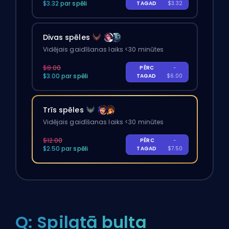
$3.32 par spēli
TAGAD
$3.32
Divas spēles
Vidējais gaidīšanas laiks <30 minūtes
$8.00
PĒRC
-
$3.00 par spēli
TAGAD
$6.00
Trīs spēles
Vidējais gaidīšanas laiks <30 minūtes
$12.00
PĒRC
-
$2.50 par spēli
TAGAD
$7.50
Q: Spilgtā bulta