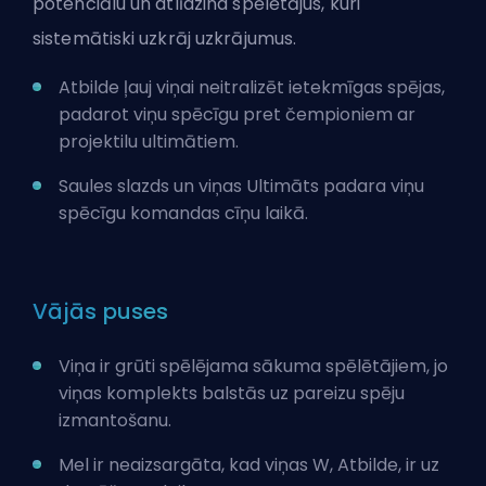
potenciālu un atlīdzina spēlētājus, kuri
sistemātiski uzkrāj uzkrājumus.
Atbilde ļauj viņai neitralizēt ietekmīgas spējas,
padarot viņu spēcīgu pret
čempioniem
ar
projektilu ultimātiem.
Saules slazds un viņas Ultimāts padara viņu
spēcīgu komandas cīņu laikā.
Vājās puses
Viņa ir grūti spēlējama sākuma spēlētājiem, jo
viņas komplekts balstās uz pareizu spēju
izmantošanu.
Mel ir neaizsargāta, kad viņas W, Atbilde, ir uz