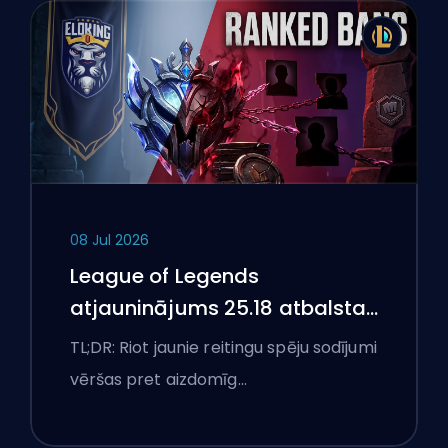
08 Jul 2026
League of Legends
atjauninājums 25.18 atbalsta
aizliegumus un boostēšanas
TL;DR: Riot jaunie reitingu spēju sodījumi
karogus
vēršas pret aizdomīg…