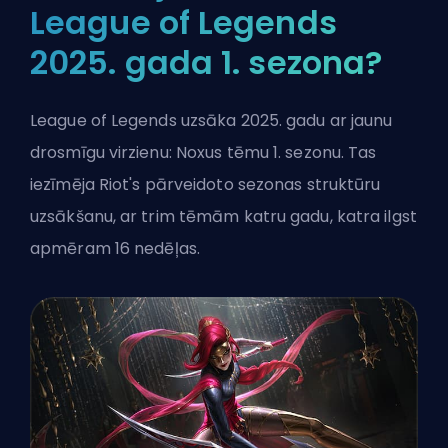
League of Legends
2025. gada 1. sezona?
League of Legends uzsāka 2025. gadu ar jaunu
drosmīgu virzienu:
Noxus tēmu
1. sezonu. Tas
iezīmēja Riot's pārveidoto sezonas struktūru
uzsākšanu, ar trim tēmām katru gadu, katra ilgst
apmēram 16 nedēļas.