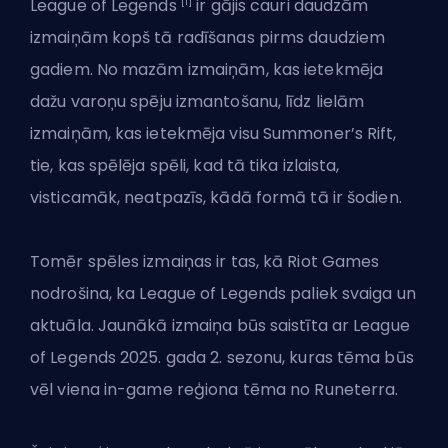
[1]
League of Legends
ir gājis cauri daudzām
izmaiņām kopš tā radīšanas pirms daudziem
gadiem. No mazām izmaiņām, kas ietekmēja
dažu
varoņu
spēju izmantošanu, līdz lielām
izmaiņām, kas ietekmēja visu Summoner’s Rift,
tie, kas spēlēja spēli, kad tā tika izlaista,
visticamāk, neatpazīs, kādā formā tā ir šodien.
Tomēr spēles izmaiņas ir tas, kā Riot Games
nodrošina, ka
League of Legends
paliek svaiga un
aktuāla. Jaunākā izmaiņa būs saistīta ar League
of Legends 2025. gada 2. sezonu, kuras tēma būs
vēl viena in-game reģiona tēma no Runeterra.