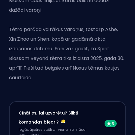
Blossom ādas līniju, uz kuras balstīti daudzi
dažādi varoņi.
Tētra parāda vairākus varoņus, tostarp Ashe,
Xin Zhao un Shen, kopā ar gaidāmā akta
izdošanas datumu. Fani var gaidīt, ka Spirit
Blossom Beyond tētra tiks izlaista 2025. gada 30.
aprīlī. Tieši tad beigsies arī Noxus tēmas kaujas
caurlaide.
Cīnāties, lai uzvarētu? Slikti
komandas biedri?
Iegādājieties spēli ar vienu no mūsu