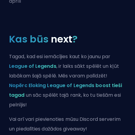
aprīlī
Kas būs
next
?
Tagad, kad esi iemācījies kaut ko jaunu par
League of Legends
, ir laiks sākt spēlēt un kļūt
labākam šajā spēlē. Mēs varam palīdzēt!
Nopērc Eloking League of Legends boost tieši
tagad
un sāc spēlēt tajā rank, ko tu tiešām esi
pelnījis!
Vai arī vari
pievienoties mūsu Discord serverim
un piedalīties dažādos giveaway!