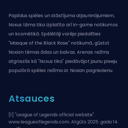
Papildus spēles un stāstījuma atjauninājumiem,
Noxus tēma tika izplatīta arī in-game notikumos
un kosmētikā. Spēlētāji varēja piedalīties
"Masque of the Black Rose" notikumā, gūstot
Noxian tēmas ādas un balvas.
Arenas režīms
atgriezās kā "Noxus tika" piedāvājot jaunu pieeju
populārā spēles režīma ar Noxian pagriezienu.
Atsauces
[1] "
League of Legends official website
".
www.leagueoflegends.com. Atgūts 2025. gada 14.