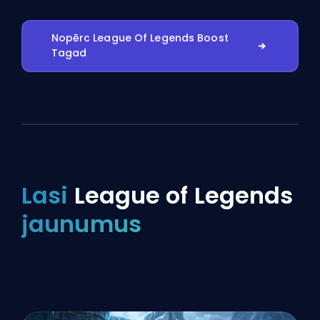
Nopērc League Of Legends Boost
Tagad
Lasi
League of Legends
jaunumus