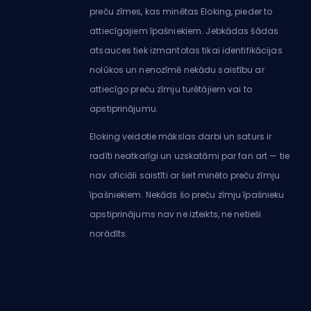
preču zīmes, kas minētas Eloking, pieder to
attiecīgajiem īpašniekiem. Jebkādas šādas
atsauces tiek izmantotas tikai identifikācijas
nolūkos un nenozīmē nekādu saistību ar
attiecīgo preču zīmju turētājiem vai to
apstiprinājumu.
Eloking veidotie mākslas darbi un saturs ir
radīti neatkarīgi un uzskatāmi par fan art — tie
nav oficiāli saistīti ar šeit minēto preču zīmju
īpašniekiem. Nekāds šo preču zīmju īpašnieku
apstiprinājums nav ne izteikts, ne netieši
norādīts.