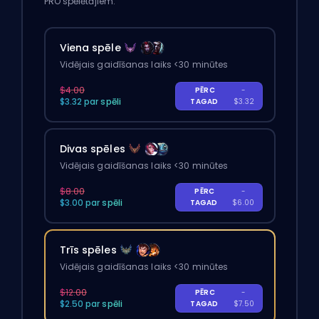
PRO spēlētājiem.
Viena spēle
Vidējais gaidīšanas laiks <30 minūtes
$4.00
PĒRC
-
$3.32 par spēli
TAGAD
$3.32
Divas spēles
Vidējais gaidīšanas laiks <30 minūtes
$8.00
PĒRC
-
$3.00 par spēli
TAGAD
$6.00
Trīs spēles
Vidējais gaidīšanas laiks <30 minūtes
$12.00
PĒRC
-
$2.50 par spēli
TAGAD
$7.50