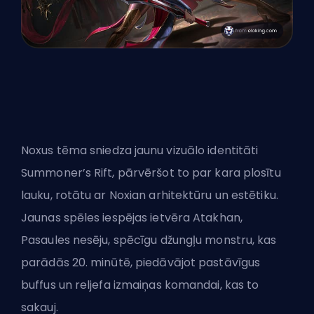
Noxus tēma
sniedza jaunu vizuālo identitāti
Summoner’s Rift, pārvēršot to par kara plosītu
lauku, rotātu ar Noxian arhitektūru un estētiku.
Jaunas spēles iespējas ietvēra Atakhan,
Pasaules nesēju, spēcīgu džungļu monstru, kas
parādās 20. minūtē, piedāvājot pastāvīgus
buffus un reljefa izmaiņas komandai, kas to
sakauj.