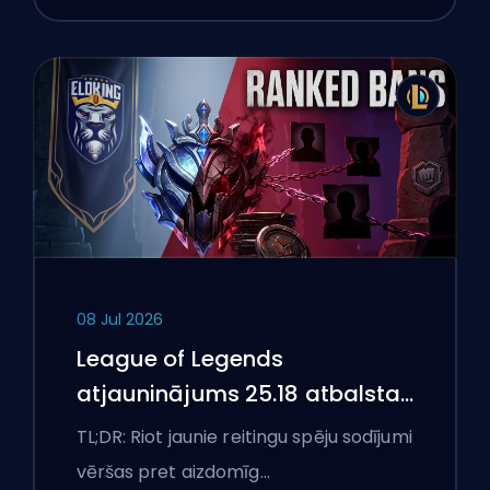
08 Jul 2026
League of Legends
atjauninājums 25.18 atbalsta
aizliegumus un boostēšanas
TL;DR: Riot jaunie reitingu spēju sodījumi
karogus
vēršas pret aizdomīg…