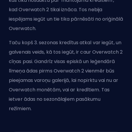
kas tika nosaukta par 'mantojuma kredītiem',
kad Overwatch 2 tikai iznāca. Tos nebija
iespējams iegūt un tie tika pārnēsāti no oriģinālā
Overwatch.
Taču kopš 3. sezonas kredītus atkal var iegūt, un
galvenais veids, kā tos iegūt, ir caur Overwatch 2
cīņas pasi. Gandrīz visas episkā un leģendārā
līmeņa ādas pirms Overwatch 2 vienmēr būs
pieejamas varoņu galerijā, lai nopirktu vai nu ar
Overwatch monētām, vai ar kredītiem. Tas
ietver ādas no sezonālajiem pasākumu
režīmiem.