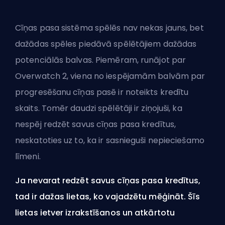
Cīņas pasa sistēma spēlēs nav nekas jauns, bet
dažādas spēles piedāvā spēlētājiem dažādas
potenciālās balvas. Piemēram, runājot par
Overwatch 2, viena no iespējamām balvām par
progresēšanu cīņas pasē ir noteikts kredītu
skaits. Tomēr daudzi spēlētāji ir ziņojuši, ka
nespēj redzēt savus cīņas pasa kredītus,
neskatoties uz to, ka ir sasnieguši nepieciešamo
līmeni.
Ja nevarat redzēt savus cīņas pasa kredītus,
tad ir dažas lietas, ko vajadzētu mēģināt. Šīs
lietas ietver izrakstīšanos un atkārtotu