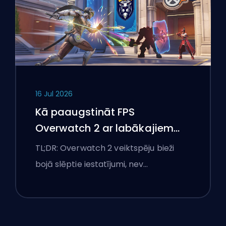
16 Jul 2026
Kā paaugstināt FPS
Overwatch 2 ar labākajiem
iestatījumiem
TL;DR: Overwatch 2 veiktspēju bieži
bojā slēptie iestatījumi, nev…