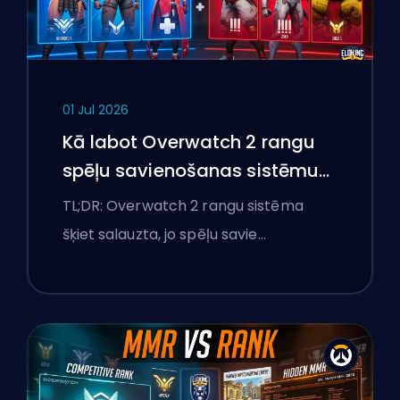
01 Jul 2026
Kā labot Overwatch 2 rangu
spēļu savienošanas sistēmu
un pārlieku izteiktas spēles
TL;DR: Overwatch 2 rangu sistēma
šķiet salauzta, jo spēļu savie…