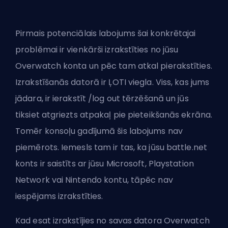
Pirmais potenciālais labojums šai konkrētajai
problēmai ir vienkārši izrakstīties no jūsu
Overwatch konta un pēc tam atkal pierakstīties.
Izrakstīšanās datorā ir ĻOTI viegla. Viss, kas jums
jādara, ir ierakstīt /log out tērzēšanā un jūs
tiksiet atgriezts atpakaļ pie pieteikšanās ekrāna.
Tomēr konsoļu gadījumā šis labojums nav
piemērots. Iemesls tam ir tas, ka jūsu battle.net
konts ir saistīts ar jūsu Microsoft, Playstation
Network vai Nintendo kontu, tāpēc nav
iespējams izrakstīties.
Kad esat izrakstījies no savas datora Overwatch