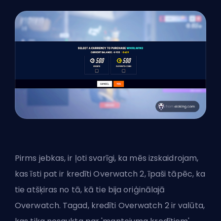
Pirms jebkas, ir ļoti svarīgi, ka mēs izskaidrojam,
kas īsti pat ir kredīti Overwatch 2, īpaši tāpēc, ka
tie atšķiras no tā, kā tie bija oriģinālajā
Overwatch. Tagad, kredīti Overwatch 2 ir valūta,