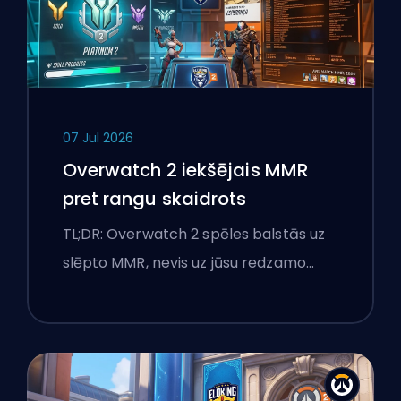
07 Jul 2026
Overwatch 2 iekšējais MMR
pret rangu skaidrots
TL;DR: Overwatch 2 spēles balstās uz
slēpto MMR, nevis uz jūsu redzamo…