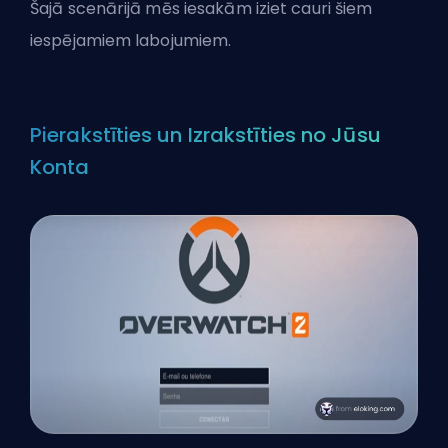
Šajā scenārijā mēs iesakām iziet cauri šiem
iespējamiem labojumiem.
Pierakstīties un Izrakstīties no Jūsu
Konta