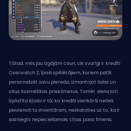
Tātad, mēs jau izgājām cauri, cik svarīgi ir kredīti
Overwatch 2, īpaši spēlētājiem, kuriem patīk
personalizēt savu pieredzi, izmantojot ādas un
citus kosmētikas priekšmetus. Tomēr viena ļoti
izplatīta kļūda ir tā, ka kredīti vienkārši netiek
pievienoti to inventāram, neskatoties uz to, ka ir
sasniegts nepieciešamais cīņas pasa līmenis.