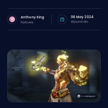
06 May 2024
Anthony King
A
Atjaunināts:
Partneris