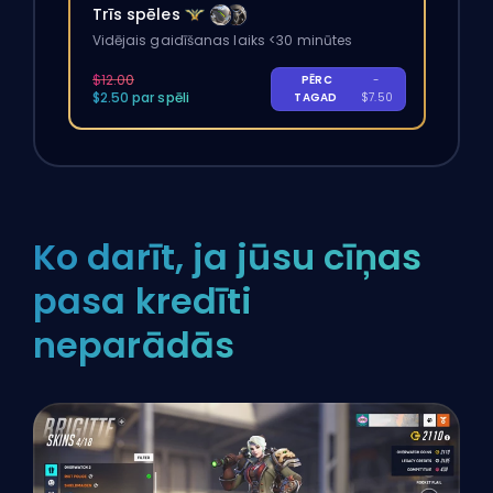
Trīs spēles
Vidējais gaidīšanas laiks <30 minūtes
$12.00
PĒRC
-
$2.50 par spēli
TAGAD
$7.50
Ko darīt, ja jūsu cīņas
pasa kredīti
neparādās