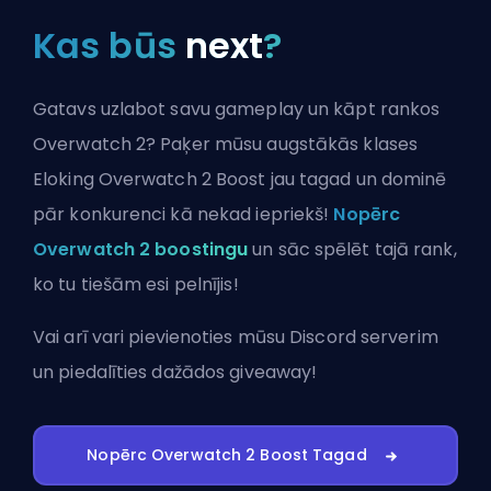
Kas būs
next
?
Gatavs uzlabot savu gameplay un kāpt rankos
Overwatch 2? Paķer mūsu augstākās klases
Eloking Overwatch 2 Boost jau tagad un dominē
pār konkurenci kā nekad iepriekš!
Nopērc
Overwatch 2 boostingu
un sāc spēlēt tajā rank,
ko tu tiešām esi pelnījis!
Vai arī vari
pievienoties mūsu Discord serverim
un piedalīties dažādos giveaway!
Nopērc Overwatch 2 Boost Tagad