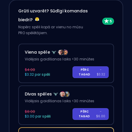
Grūti uzvarēt? Sūdīgi komandas
biedri?
Nopērc spēli kopā ar vienu no mūsu
PRO spēlētājiem.
Viena spēle
Vidējais gaidīšanas laiks <30 minūtes
$4.00
PĒRC
-
$3.32 par spēli
TAGAD
$3.32
Divas spēles
Vidējais gaidīšanas laiks <30 minūtes
$8.00
PĒRC
-
$3.00 par spēli
TAGAD
$6.00