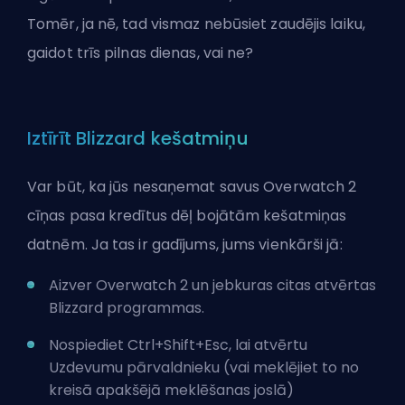
Tomēr, ja nē, tad vismaz nebūsiet zaudējis laiku,
gaidot trīs pilnas dienas, vai ne?
Iztīrīt Blizzard kešatmiņu
Var būt, ka jūs nesaņemat savus Overwatch 2
cīņas pasa kredītus dēļ bojātām kešatmiņas
datnēm. Ja tas ir gadījums, jums vienkārši jā:
Aizver Overwatch 2 un jebkuras citas atvērtas
Blizzard programmas.
Nospiediet Ctrl+Shift+Esc, lai atvērtu
Uzdevumu pārvaldnieku (vai meklējiet to no
kreisā apakšējā meklēšanas joslā)