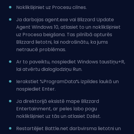
Noklikšķiniet uz Procesu cilnes.
Ja darbojas agent.exe vai Blizzard Update
Agent Windows 10, atlasiet to un noklikšķiniet
uz Procesa beigšana. Tas pilnībā apturēs
Blizzard lietotni, lai nodrošinātu, ka jums
netraucē problēmas.
Ar to paveiktu, nospiediet Windows taustiņu+R,
lai atvērtu dialoglodziņu Run.
Ierakstiet %ProgramData% izpildes laukā un
nospiediet Enter.
Ja direktorijā eksistē mape Blizzard
Entertainment, ar peles labo pogu
noklikšķiniet uz tās un atlasiet Dzēst.
Restartējiet Battle.net darbvirsma lietotni un