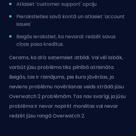
Atlasiet 'customer support' opciju
Pierakstieties savā kontā un atlasiet 'account
issues'
Beigās ierakstiet, ka nevarat redzēt savus
cīņas pasa kredītus.
Cerams, ka drīz saņemsiet atbildi. Vai vēl labāk,
varbūt jūsu problēma tiks pilnībā atrisināta.
Beigās, tas ir risinājums, pie kura jāvēršas, ja
neviens problēmu novēršanas veids strādā jūsu
Overwatch 2 problēmām. Tas nav svarīgi, ja jūsu
problēma ir
nevar nopirkt monētas
vai
nevar
redzēt jūsu rangā Overwatch 2
.