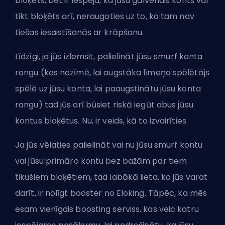
bloķēts, bet ir iespēja, ka jūsu galvenais konts var
tikt bloķēts arī, neraugoties uz to, ka tam nav
tiešas iesaistīšanās ar krāpšanu.
Līdzīgi, ja jūs izlemsit, palielināt jūsu smurf konta
rangu (kas nozīmē, lai augstāka līmeņa spēlētājs
spēlē uz jūsu konta, lai paaugstinātu jūsu konta
rangu) tad jūs arī būsiet riskā iegūt abus jūsu
kontus bloķētus. Nu, ir veids, kā to izvairīties.
Ja jūs vēlaties palielināt vai nu jūsu smurf kontu
vai jūsu primāro kontu bez bažām par tiem
tikušiem bloķētiem, tad labākā lieta, ko jūs varat
darīt, ir nolīgt booster no Eloking. Tāpēc, ka mēs
esam vienīgais boosting serviss, kas veic katru