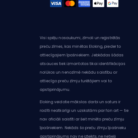
Visi spēļu nosaukumi, zīmoli un reģistrētās
preču zīmes, kas minētas Eloking, pieder to
attiecīgajiem īpašniekiem. Jebkādas šādas
atsauces tiek izmantotas tikai identifikācijas
nolūkos un nenozīmē nekādu saistību ar
attiecīgo preču zīmju turētājiem vai to
apstiprinājumu.
Eloking veidotie mākslas darbi un saturs ir
radīti neatkarīgi un uzskatāmi par fan art — tie
nav oficiāli saistīti ar šeit minēto preču zīmju
īpašniekiem. Nekāds šo preču zīmju īpašnieku
apstiprinājums nav ne izteikts, ne netieši