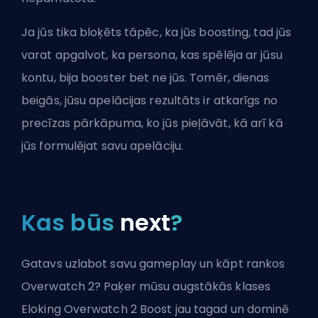
Ja jūs tika bloķēts tāpēc, ka jūs boosting, tad jūs
varat apgalvot, ka persona, kas spēlēja ar jūsu
kontu, bija booster bet ne jūs. Tomēr, dienas
beigās, jūsu apelācijas rezultāts ir atkarīgs no
precīzas pārkāpuma, ko jūs pieļāvāt, kā arī kā
jūs formulējat savu apelāciju.
Kas būs
next
?
Gatavs uzlabot savu gameplay un kāpt rankos
Overwatch 2? Paķer mūsu augstākās klases
Eloking Overwatch 2 Boost jau tagad un dominē