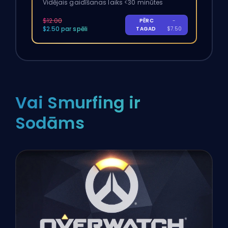
Vidējais gaidīšanas laiks <30 minūtes
$12.00
PĒRC
-
$2.50 par spēli
TAGAD
$7.50
Vai Smurfing ir
Sodāms