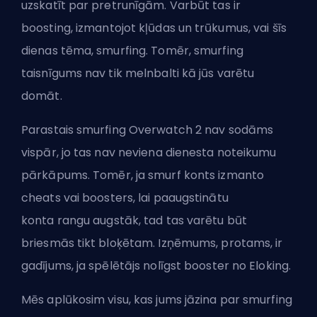
uzskatīt par pretrunīgām. Varbūt tas ir
boosting,
izmantojot
kļūdas un trūkumus, vai šīs
dienas tēma, smurfing. Tomēr, smurfing
taisnīgums nav tik melnbalti kā jūs varētu
domāt.
Parastais smurfing Overwatch 2 nav sodāms
vispār, jo tas nav neviena dienesta noteikumu
pārkāpums. Tomēr, ja smurf konts izmanto
cheats vai
boosters
, lai paaugstinātu
konta
rangu
augstāk, tad tas varētu būt
briesmās tikt bloķētam. Izņēmums, protams, ir
gadījums, ja spēlētājs nolīgst booster no
Eloking
.
Mēs aplūkosim visu, kas jums jāzina par smurfing