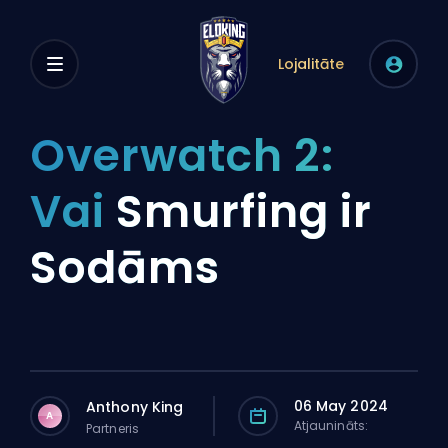
Lojalitāte
Overwatch 2:
Vai
Smurfing ir
Sodāms
06 May 2024
Anthony King
A
Atjaunināts:
Partneris