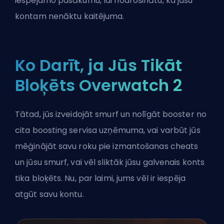
iespējamo pasākumu, lai nodrošinātu, ka jūsu
kontam nenāktu kaitējuma.
Ko Darīt, ja Jūs Tikāt
Bloķēts Overwatch 2
Tātad, jūs izveidojāt smurf un nolīgāt booster no
cita boosting servisa uzņēmuma, vai varbūt jūs
mēģinājāt savu roku pie izmantošanas cheats
un jūsu smurf, vai vēl sliktāk jūsu galvenais konts
tika bloķēts. Nu, par laimi, jums vēl ir iespēja
atgūt savu kontu.