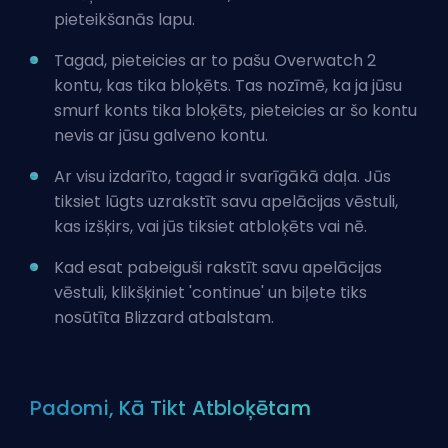
pieteikšanās lapu.
Tagad, pieteicies ar to pašu Overwatch 2
kontu, kas tika bloķēts. Tas nozīmē, ka ja jūsu
smurf konts tika bloķēts, pieteicies ar šo kontu
nevis ar jūsu galveno kontu.
Ar visu izdarīto, tagad ir svarīgākā daļa. Jūs
tiksiet lūgts uzrakstīt savu apelācijas vēstuli,
kas izšķirs, vai jūs tiksiet atbloķēts vai nē.
Kad esat pabeiguši rakstīt savu apelācijas
vēstuli, klikšķiniet 'continue' un biļete tiks
nosūtīta Blizzard atbalstam.
Padomi, Kā Tikt Atbloķētam