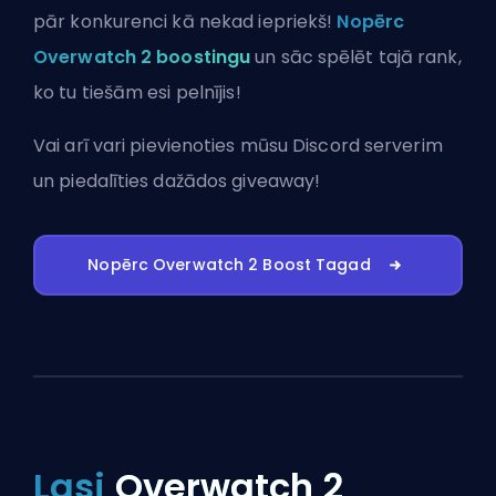
pār konkurenci kā nekad iepriekš!
Nopērc
Overwatch 2 boostingu
un sāc spēlēt tajā rank,
ko tu tiešām esi pelnījis!
Vai arī vari
pievienoties mūsu Discord serverim
un piedalīties dažādos giveaway!
Nopērc Overwatch 2 Boost Tagad
Lasi
Overwatch 2