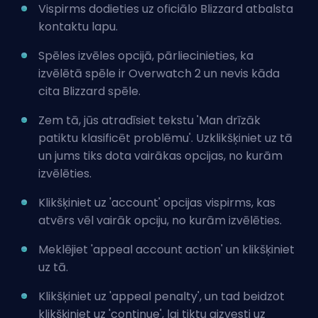
Vispirms dodieties uz oficiālo Blizzard atbalsta
kontaktu lapu.
Spēles izvēles opcijā, pārliecinieties, ka
izvēlētā spēle ir Overwatch 2 un nevis kāda
cita Blizzard spēle.
Zem tā, jūs atradīsiet tekstu 'Man drīzāk
patiktu klasificēt problēmu'. Uzklikšķiniet uz tā
un jums tiks dota vairākas opcijas, no kurām
izvēlēties.
Klikšķiniet uz 'account' opcijas vispirms, kas
atvērs vēl vairāk opciju, no kurām izvēlēties.
Meklējiet 'appeal account action' un klikšķiniet
uz tā.
Klikšķiniet uz 'appeal penalty', un tad beidzot
klikšķiniet uz 'continue', lai tiktu aizvesti uz