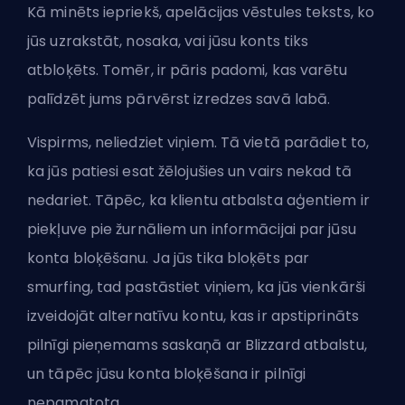
Kā minēts iepriekš, apelācijas vēstules teksts, ko
jūs uzrakstāt, nosaka, vai jūsu konts tiks
atbloķēts. Tomēr, ir pāris padomi, kas varētu
palīdzēt jums pārvērst izredzes savā labā.
Vispirms, neliedziet viņiem. Tā vietā parādiet to,
ka jūs patiesi esat žēlojušies un vairs nekad tā
nedariet. Tāpēc, ka klientu atbalsta aģentiem ir
piekļuve pie žurnāliem un informācijai par jūsu
konta bloķēšanu. Ja jūs tika bloķēts par
smurfing, tad pastāstiet viņiem, ka jūs vienkārši
izveidojāt alternatīvu kontu, kas ir apstiprināts
pilnīgi pieņemams saskaņā ar Blizzard atbalstu,
un tāpēc jūsu konta bloķēšana ir pilnīgi
nepamatota.