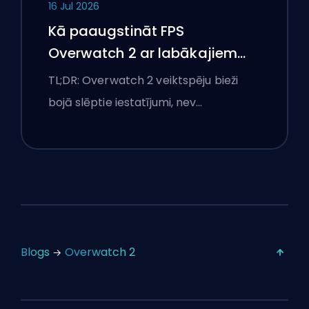
16 Jul 2026
Kā paaugstināt FPS
Overwatch 2 ar labākajiem
iestatījumiem
TL;DR: Overwatch 2 veiktspēju bieži
bojā slēptie iestatījumi, nev…
Blogs
Overwatch 2