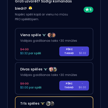
Grūti uzvarēt? Sūdīgi komandas
biedri?
Nopērc spēli kopā ar vienu no mūsu
PRO spēlētājiem.
Viena spēle
Vidējais gaidīšanas laiks <30 minūtes
$4.00
PĒRC
-
$3.32 par spēli
TAGAD
$3.32
Divas spēles
Vidējais gaidīšanas laiks <30 minūtes
$8.00
PĒRC
-
$3.00 par spēli
TAGAD
$6.00
Trīs spēles