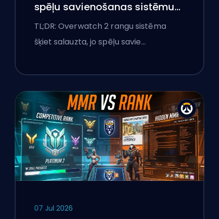
spēļu savienošanas sistēmu
un pārlieku izteiktas spēles
TL;DR: Overwatch 2 rangu sistēma
šķiet salauzta, jo spēļu savie…
07 Jul 2026