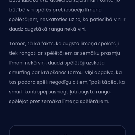
būtu labāka K/D attiecība šajā smurf kontā, jo
būtībā viņi spēlēs pret iesācēju līmeņa
spēlētājiem, neskatoties uz to, ka patiesībā viņi ir
daudz augstākā ranga nekā viņi.
Tomēr, tā kā fakts, ka augsta līmeņa spēlētāji
tiek rangoti ar spēlētājiem ar zemāku prasmju
līmeni nekā viņi, daudzi spēlētāji uzskata
smurfing par krāpšanas formu. Viņi apgalvo, ka
tas padara spēli negodīgu citiem, īpaši tāpēc, ka
smurf konti spēj sasniegt ļoti augstu rangu,
spēlējot pret zemāka līmeņa spēlētājiem.