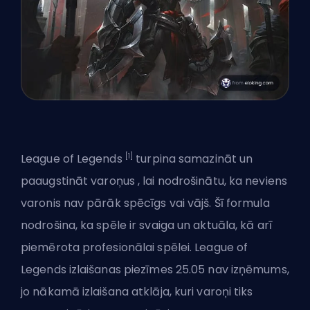
[1]
League of Legends
turpina samazināt un
paaugstināt
varoņus
, lai nodrošinātu, ka neviens
varonis nav pārāk spēcīgs vai vājš. Šī formula
nodrošina, ka spēle ir svaiga un aktuāla, kā arī
piemērota profesionālai spēlei. League of
Legends izlaišanas piezīmes 25.05 nav izņēmums,
jo nākamā izlaišana atklāja, kuri varoņi tiks