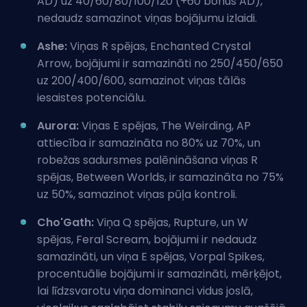
AD) uz 40/60/80/100/120 (+60 bonus AD),
nedaudz samazinot viņas bojājumu izlaidi.
Ashe:
Viņas R spējas, Enchanted Crystal
Arrow, bojājumi ir samazināti no 250/450/650
uz 200/400/600, samazinot viņas tālās
iesaistes potenciālu.
Aurora:
Viņas E spējas, The Weirding, AP
attiecība ir samazināta no 80% uz 70%, un
robežas sadursmes palēnināšana viņas R
spējas, Between Worlds, ir samazināta no 75%
uz 50%, samazinot viņas pūļa kontroli.
Cho'Gath:
Viņa Q spējas, Rupture, un W
spējas, Feral Scream, bojājumi ir nedaudz
samazināti, un viņa E spējas, Vorpal Spikes,
procentuālie bojājumi ir samazināti, mērķējot,
lai līdzsvarotu viņa dominanci vidus joslā,