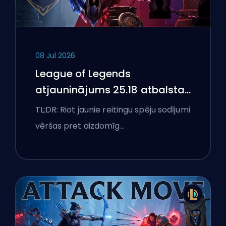
08 Jul 2026
League of Legends
atjauninājums 25.18 atbalsta
aizliegumus un boostēšanas
TL;DR: Riot jaunie reitingu spēju sodījumi
karogus
vēršas pret aizdomīg…