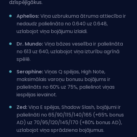
dzīspējīgākus.
Aphelios:
Viņa uzbrukuma ātruma attiecība ir
nedaudz palielināta no 0.640 uz 0.648,
uzlabojot viņa bojājumu izlaidi.
Dr. Mundo:
Viņa bāzes veselība ir palielināta
no 613 uz 640, uzlabojot viņa izturību agrīnā
spēlē.
Seraphine:
Viņas Q spējas, High Note,
maksimālais varoņu bonusu bojājums ir
palielināts no 60% uz 75%, palielinot viņas
iespējas ievainot.
Zed:
Viņa E spējas, Shadow Slash, bojājumi ir
palielināti no 65/90/115/140/165 (+65% bonus
AD) uz 70/95/120/145/170 (+80% bonus AD),
uzlabojot viņa sprādziena bojājumus.