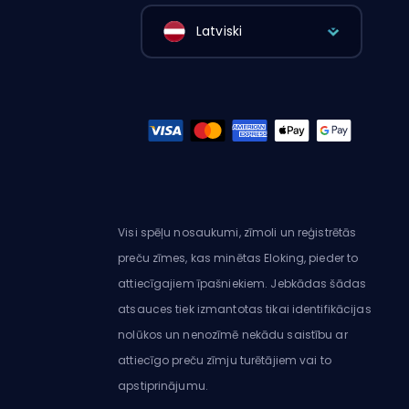
Latviski
Visi spēļu nosaukumi, zīmoli un reģistrētās
preču zīmes, kas minētas Eloking, pieder to
attiecīgajiem īpašniekiem. Jebkādas šādas
atsauces tiek izmantotas tikai identifikācijas
nolūkos un nenozīmē nekādu saistību ar
attiecīgo preču zīmju turētājiem vai to
apstiprinājumu.