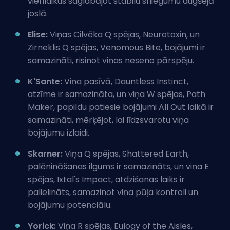
vienlaikus saglabājot stabilu sniegumu augšējā
joslā.
Elise:
Viņas Cilvēka Q spējas, Neurotoxin, un
Zirneklis Q spējas, Venomous Bite, bojājumi ir
samazināti, risinot viņas neseno pārspēju.
K'Sante:
Viņa pasīvā, Dauntless Instinct,
atzīme ir samazināta, un viņa W spējas, Path
Maker, papildu patiesie bojājumi All Out laikā ir
samazināti, mērķējot, lai līdzsvarotu viņa
bojājumu izlaidi.
Skarner:
Viņa Q spējas, Shattered Earth,
palēnināšanas ilgums ir samazināts, un viņa E
spējas, Ixtal's Impact, atdzišanas laiks ir
palielināts, samazinot viņa pūļa kontroli un
bojājumu potenciālu.
Yorick:
Viņa R spējas, Eulogy of the Aisles,