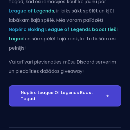
Tagad, kad esi iemācījies kaut ko jaunu par
League of Legends
, ir laiks sākt spēlēt un kļūt
labākam šajā spēlē. Mēs varam palīdzēt!
Nopērc Eloking League of Legends boost tieši
tagad
un sāc spēlēt tajā rank, ko tu tiešām esi
pelnījis!
Vai arī vari
pievienoties mūsu Discord serverim
un piedalīties dažādos giveaway!
Nopērc League Of Legends Boost
Tagad