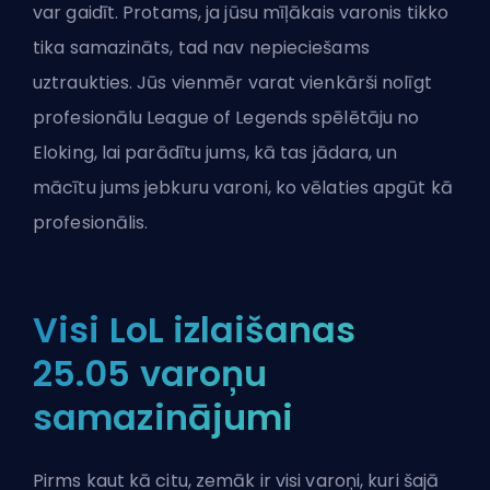
var gaidīt. Protams, ja jūsu mīļākais varonis tikko
tika samazināts, tad nav nepieciešams
uztraukties. Jūs vienmēr varat vienkārši nolīgt
profesionālu League of Legends spēlētāju
no
Eloking, lai parādītu jums, kā tas jādara, un
mācītu jums jebkuru varoni, ko vēlaties apgūt kā
profesionālis.
Visi LoL izlaišanas
25.05 varoņu
samazinājumi
Pirms kaut kā citu, zemāk ir visi varoņi, kuri šajā