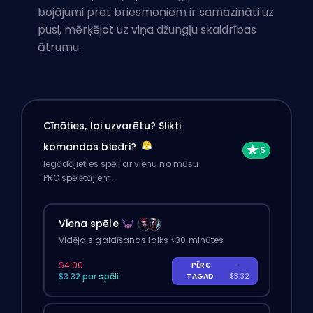
bojājumi pret briesmoņiem ir samazināti uz
pusi, mērķējot uz viņa džungļu skaidrības
ātrumu.
Cīnāties, lai uzvarētu? Slikti
komandas biedri?
Iegādājieties spēli ar vienu no mūsu
PRO spēlētājiem.
Viena spēle
Vidējais gaidīšanas laiks <30 minūtes
$4.00
PĒRC
-
$3.32 par spēli
TAGAD
$3.32