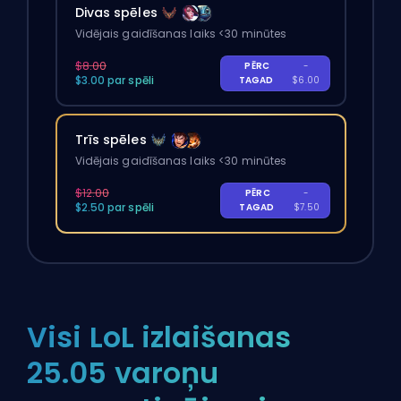
Divas spēles
Vidējais gaidīšanas laiks <30 minūtes
$8.00
PĒRC
-
$3.00 par spēli
TAGAD
$6.00
Trīs spēles
Vidējais gaidīšanas laiks <30 minūtes
$12.00
PĒRC
-
$2.50 par spēli
TAGAD
$7.50
Visi LoL izlaišanas
25.05 varoņu