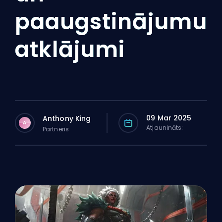
paaugstinājumu
atklājumi
09 Mar 2025
Anthony King
A
Atjaunināts:
Partneris