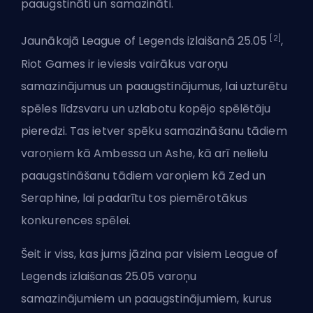
paaugstināti un samazināti.
[2]
Jaunākajā League of Legends izlaišanā 25.05
,
Riot Games ir ieviesis vairākus varoņu
samazinājumus un paaugstinājumus, lai uzturētu
spēles līdzsvaru un uzlabotu kopējo spēlētāju
pieredzi. Tas ietver spēku samazināšanu tādiem
varoņiem kā Ambessa un Ashe, kā arī nelielu
paaugstināšanu tādiem varoņiem kā Zed un
Seraphine, lai padarītu tos piemērotākus
konkurences spēlei
.
Šeit ir viss, kas jums jāzina par visiem League of
Legends izlaišanas 25.05 varoņu
samazinājumiem un paaugstinājumiem, kurus