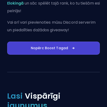
Elokingā
un sāc spēlēt tajā rank, ko tu tiešām esi
pelnījis!
Vai arī vari
pievienoties mūsu Discord serverim
un piedalīties dažādos giveaway!
Nopērc Boost Tagad
Lasi
Vispārīgi
jaunumus