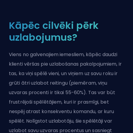
Kāpēc cilvēki pērk
uzlabojumus?
Viens no galvenajiem iemesliem, kāpēc daudzi
klienti vēršas pie
uzlabošanas pakalpojumiem
, ir
tas, ka viņi spēlē vieni, un viņiem uz savu roku ir
grūti ātri uzlabot reitingu (piemēram, viņu
uzvaras procenti ir tikai 55-60%). Tas var būt
frustrējoši spēlētājiem, kuri ir prasmīgi, bet
nespēj atrast konsekventu komandu, ar kuru
spēlēt. Nolīgstot
uzlabotāju
, šie spēlētāji var
uzlabot savu uzvaras procentus un sasniegt