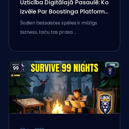
Uzticība Digitālajā Pasaulē: Ko
Izvēle Par Boostinga Platformu
Iemācījusi Polijas Spēlētājiem
Šodien tiešsaistes spēles ir milzīgs
Par Tiešsaistes Pakalpojumu
bizness, taču tas prasa …
Pārbaudi