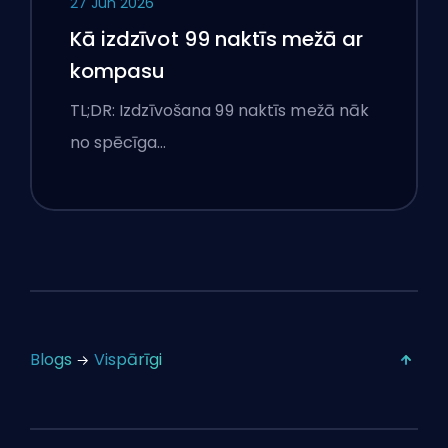
27 Jun 2026
Kā izdzīvot 99 naktīs mežā ar
kompasu
TL;DR: Izdzīvošana 99 naktīs mežā nāk
no spēcīga…
Blogs
Vispārīgi