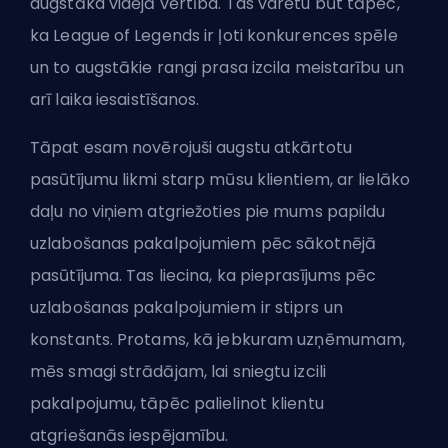
augstāka vidējā vērtība. Tas varētu būt tāpēc,
ka League of Legends ir ļoti konkurences spēle
un to augstākie rangi prasa izcila meistarību un
arī laika iesaistīšanos.
Tāpat esam novērojuši augstu atkārtotu
pasūtījumu likmi starp mūsu klientiem, ar lielāko
daļu no viņiem atgriežoties pie mums papildu
uzlabošanas pakalpojumiem pēc sākotnējā
pasūtījuma. Tas liecina, ka pieprasījums pēc
uzlabošanas pakalpojumiem ir stiprs un
konstants. Protams, kā jebkuram uzņēmumam,
mēs smagi strādājam, lai sniegtu izcili
pakalpojumu, tāpēc palielinot klientu
atgriešanās iespējamību.