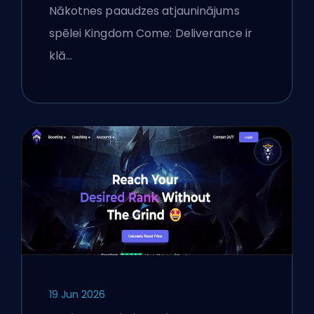
Atjauninājums: Padziļināta
Nākotnes paaudzes atjauninājums
Analīze
spēlei Kingdom Come: Deliverance ir
klā…
19 Jun 2026