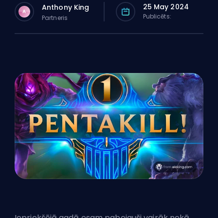
25 May 2024
Anthony King
A
Publicēts:
Partneris
Iepriekšējā gadā esam pabeiguši vairāk nekā