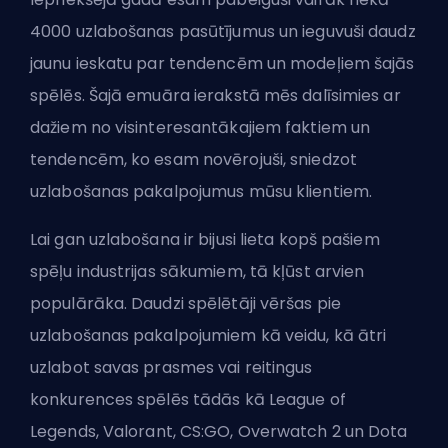
4000 uzlabošanas pasūtījumus un ieguvuši daudz
jaunu ieskatu par tendencēm un modeļiem šajās
spēlēs. Šajā emuāra ierakstā mēs dalīsimies ar
dažiem no visinteresantākajiem faktiem un
tendencēm, ko esam novērojuši, sniedzot
uzlabošanas pakalpojumus mūsu klientiem.
Lai gan uzlabošana ir bijusi lieta kopš pašiem
spēļu industrijas sākumiem, tā kļūst arvien
populārāka. Daudzi spēlētāji vēršas pie
uzlabošanas pakalpojumiem kā veidu, kā ātri
uzlabot savas prasmes vai reitingus
konkurences spēlēs tādās kā
League of
Legends
,
Valorant
,
CS:GO
,
Overwatch 2
un
Dota