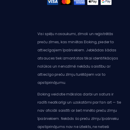
Visi spēļu nosaukumi, zīmoli un reģistrētās
preču zīmes, kas minētas Eloking, pieder to
attiecīgajiem īpašniekiem. Jebkādas šādas
atsauces tiek izmantotas tikai identifikācijas
nolūkos un nenozīmē nekādu saistību ar
attiecīgo preču zīmju turētājiem vai to
apstiprinājumu.
Eloking veidotie mākslas darbi un saturs ir
radīti neatkarīgi un uzskatāmi par fan art — tie
nav oficiāli saistīti ar šeit minēto preču zīmju
īpašniekiem. Nekāds šo preču zīmju īpašnieku
apstiprinājums nav ne izteikts, ne netieši