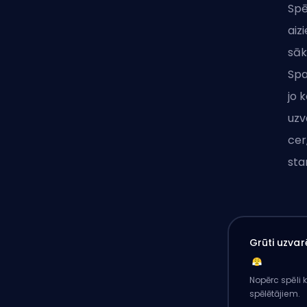
Spē
aiz
sāk
Spa
jo 
uzv
cer
sta
Grūti uzvar
Nopērc spēli 
spēlētājiem.