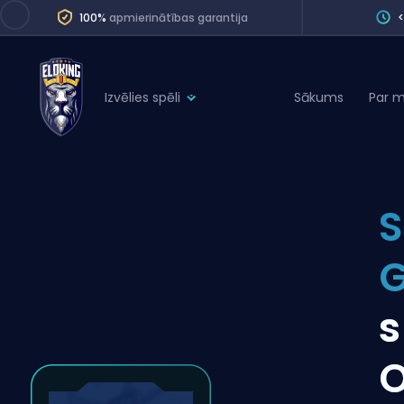
100%
apmierinātības garantija
Izvēlies spēli
Sākums
Par 
League of Legends
League 
Marvel Rivals
SERVICES
Valorant
S
Division Boos
Dota 2
Placements
G
Counter-Strike
Wins
Overwatch 2
s
Coaching
Rocket League
O
Path of Exile 2
Teammate