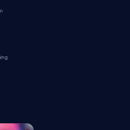
em
ming