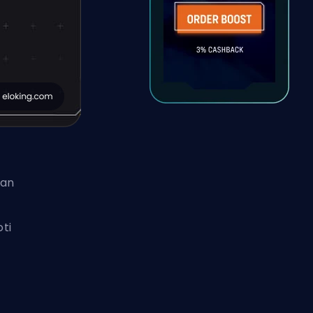
gan
oti