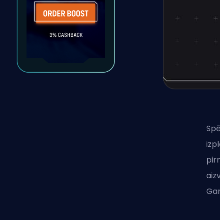
Spē
izp
pir
aiz
Gam