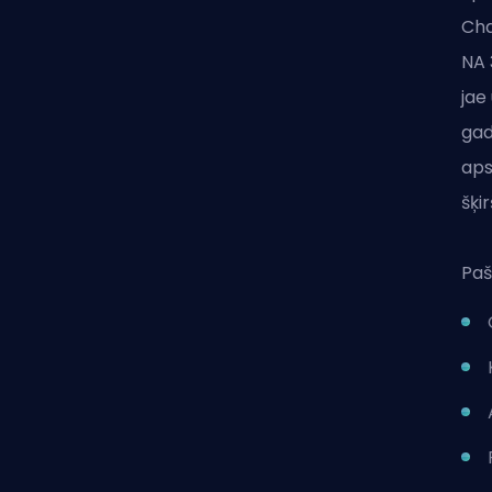
Cha
NA 
jae
gad
aps
šķi
Paš