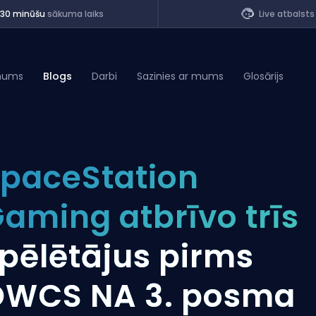
<30 minūšu
sākuma laiks
Live atbalsts
mums
Blogs
Darbi
Sazinies ar mums
Glosārijs
of Legends
paceStation
t
aming atbrīvo trīs
pēlētājus pirms
WCS NA 3. posma