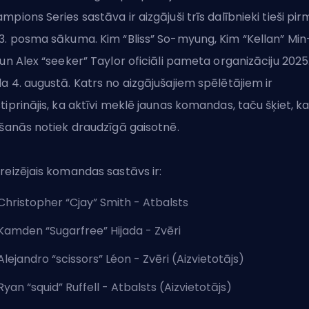
mpions Series sastāva ir aizgājuši trīs dalībnieki tieši pir
3. posma sākuma. Kim “Bliss” So-myung, Kim “Kellan” Min
 un Alex “seeker” Taylor oficiāli pameta organizāciju 2025
a 4. augustā. Katrs no aizgājušajiem spēlētājiem ir
tiprinājis, ka aktīvi meklē jaunas komandas, taču šķiet, k
ršanās notiek draudzīgā gaisotnē.
reizējais komandas sastāvs ir:
Christopher “Cjay” Smith - Atbalsts
Kamden “Sugarfree” Hijada - Zvēri
Alejandro “scissors” Léon - Zvēri (Aizvietotājs)
Ryan “squid” Ruffell - Atbalsts (Aizvietotājs)