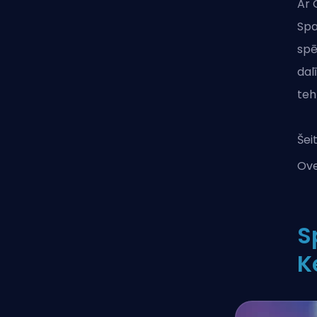
Ar 
Spa
spē
dal
teh
Šei
Ov
S
K