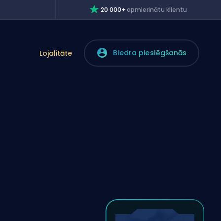
20 000+
apmierinātu klientu
Biedra pieslēgšanās
Lojalitāte