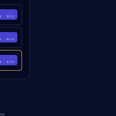
-
D
$3.32
-
D
$6.00
-
D
$7.50
25.