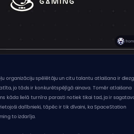
ļu organizāciju spēlētāju un citu talantu atlaišana ir diez
latīta, jo tāds ir konkurētspējīgā ainava. Tomēr atlaišana
ms kāda lielā turnīra parasti notiek tikai tad, ja ir sagatav
vietojoši dalībnieki, tāpēc ir tik dīvaini, ka SpaceStation
ing to izdarīja.