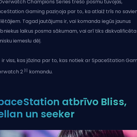
Overwatch Champions Series trešo posmu tuvojas,
ceStation Gaming paziņoja par to, ka atlaiž trīs no savi
lētājiem. Tagad jautājums ir, vai komanda iegūs jaunus
ībniekus laikus posma sākumam, vai arī tiks diskvalificēta
nisku iemeslu dēļ.
t ir viss, kas jāzina par to, kas notiek ar SpaceStation Ga
[1]
erwatch 2
komandu.
paceStation atbrīvo Bliss,
ellan un seeker