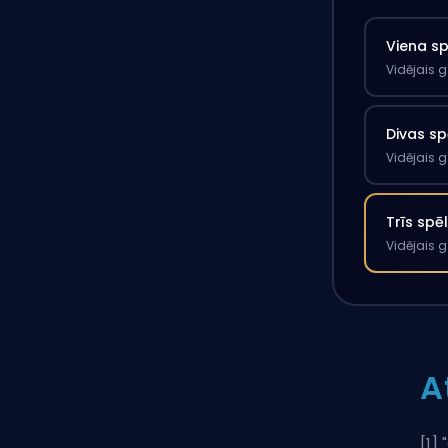
Viena s
Vidējais 
Divas sp
Vidējais 
Trīs spē
Vidējais 
A
[1] "