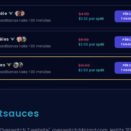
pēle
$4.00
PĒRC
$3.32 par spēli
TAGA
gaidīšanas laiks <30 minūtes
ēles
$8.00
PĒRC
$3.00 par spēli
TAGA
gaidīšanas laiks <30 minūtes
les
$12.00
PĒRC
$2.50 par spēli
TAGA
gaidīšanas laiks <30 minūtes
tsauces
Overwatch 2 website
". overwatch.blizzard.com. Iegūts 20