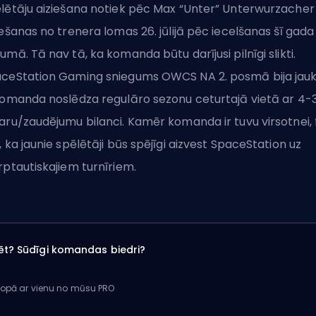
lētāju aiziešana notiek pēc Max “Unter” Unterwurzacher
iešanas no trenera lomas 26. jūlijā pēc iecelšanas šī gada
umā. Tā nav tā, ka komanda būtu darījusi pilnīgi slikti.
ceStation Gaming sniegums OWCS NA 2. posmā bija jauk
komanda noslēdza regulāro sezonu ceturtajā vietā ar 4-
aru/zaudējumu bilanci. Kamēr komanda ir tuvu virsotnei, 
, ka jaunie spēlētāji būs spējīgi aizvest SpaceStation uz
rptautiskajiem turnīriem.
ēt? Sūdīgi komandas biedri?
kopā ar vienu no mūsu PRO