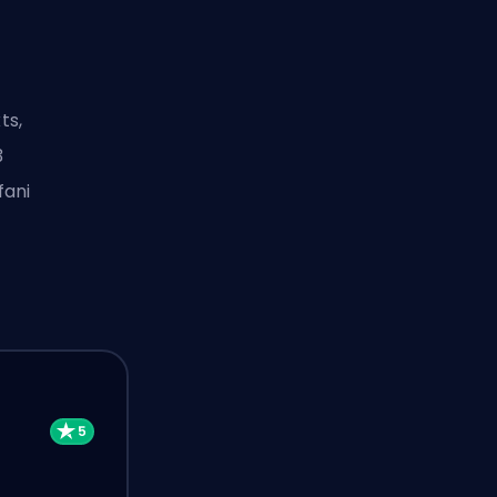
ts,
3
fani