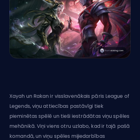
Xayah un Rakan ir visslavenākais pāris League of
Legends, viņu attiecības pastāvīgi tiek
pieminētas spēlē un tieši iestrādātas viņu spēles
mehānikā. Viņi viens otru uzlabo, kad ir tajā pašā
komandā, un viņu spēles mijiedarbības