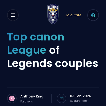
Lojalitāte
Top canon
League
of
Legends couples
03 Feb 2026
Anthony King
A
Atjaunināts:
Partneris