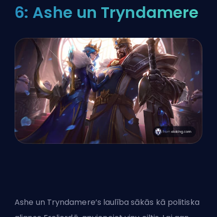
6: Ashe un Tryndamere
Ashe un Tryndamere’s laulība sākās kā politiska