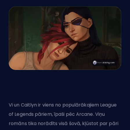
Vi un Caitlyn ir viens no populārākajiem League
of Legends pāriem, īpaši pēc Arcane. Viņu
romāns tika norādīts visā šovā, kļūstot par pāri