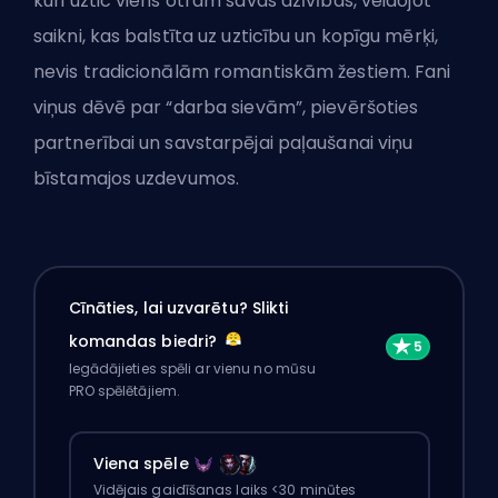
kuri uztic viens otram savas dzīvības, veidojot
saikni, kas balstīta uz uzticību un kopīgu mērķi,
nevis tradicionālām romantiskām žestiem. Fani
viņus dēvē par “darba sievām”, pievēršoties
partnerībai un savstarpējai paļaušanai viņu
bīstamajos uzdevumos.
Cīnāties, lai uzvarētu? Slikti
komandas biedri?
Iegādājieties spēli ar vienu no mūsu
PRO spēlētājiem.
Viena spēle
Vidējais gaidīšanas laiks <30 minūtes