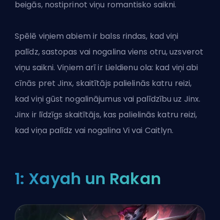
beigās, nostiprinot viņu romantisko saikni.
Spēlē viņiem abiem ir balss rindas, kad viņi
palīdz, sastopas vai nogalina viens otru, uzsverot
viņu saikni. Viņiem arī ir Lieldienu ola: kad viņi abi
cīnās pret Jinx, skaitītājs palielinās katru reizi,
kad viņi gūst nogalinājumus vai palīdzību uz Jinx.
Jinx ir līdzīgs skaitītājs, kas palielinās katru reizi,
kad viņa palīdz vai nogalina Vi vai Caitlyn.
1: Xayah un Rakan