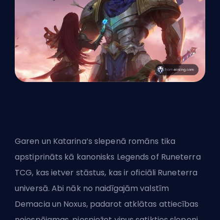
Garen un Katarina’s slepenā romāns tika
apstiprināts kā kanonisks Legends of Runeterra
TCG, kas ietver stāstus, kas ir oficiāli Runeterra
universā. Abi nāk no naidīgajām valstīm
Demacia un Noxus, padarot atklātas attiecības
neiespējamas, piespiežot viņus satikties slepeni,