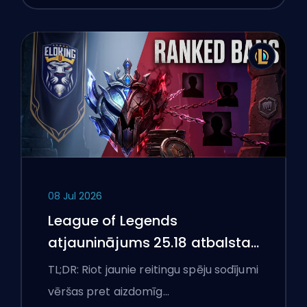
08 Jul 2026
League of Legends
atjauninājums 25.18 atbalsta
aizliegumus un boostēšanas
TL;DR: Riot jaunie reitingu spēju sodījumi
karogus
vēršas pret aizdomīg…