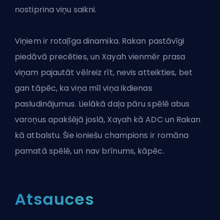
nostiprina viņu saikni.
Viņiem ir rotaļīga dinamika. Rakan pastāvīgi
piedāvā precēties, un Xayah vienmēr prasa
viņam pajautāt vēlreiz rīt, nevis atteikties, bet
gan tāpēc, ka viņa mīl viņa ikdienas
pasludinājumus. Lielākā daļa pāru spēlē abus
varoņus apakšējā joslā, Xayah kā ADC un Rakan
kā atbalstu.
Šie ioniešu champions
ir romāna
pamatā spēlē, un nav brīnums, kāpēc.
Atsauces