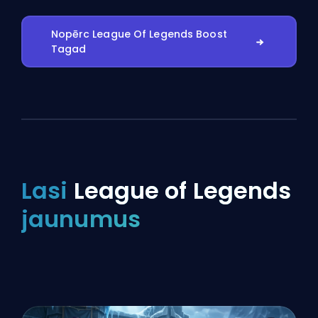
Nopērc League Of Legends Boost
Tagad
Lasi
League of Legends
jaunumus