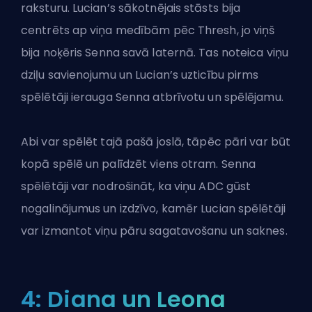
raksturu. Lucian’s sākotnējais stāsts bija
centrēts ap viņa medībām pēc Thresh, jo viņš
bija noķēris Senna savā laternā. Tas noteica viņu
dziļu savienojumu un Lucian’s uzticību pirms
spēlētāji ierauga Senna atbrīvotu un spēlējamu.
Abi var spēlēt tajā pašā joslā, tāpēc pāri var būt
kopā spēlē un palīdzēt viens otram. Senna
spēlētāji var nodrošināt, ka viņu ADC gūst
nogalinājumus un izdzīvo, kamēr Lucian spēlētāji
var izmantot viņu pāru sagatavošanu un saknes.
4: Diana un Leona