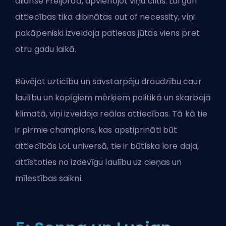
alianse Freljordā, apvienojot viņu ciltis. Lai gan
attiecības tika dibinātas out of necessity, viņi
pakāpeniski izveidoja patiesas jūtas viens pret
otru gadu laikā.
Būvējot uzticību un savstarpēju draudzību caur
laulību un kopīgiem mērķiem politikā un skarbajā
klimatā, viņi izveidoja reālas attiecības. Tā kā tie
ir pirmie champions, kas apstiprināti būt
attiecībās LoL universā, tie ir būtiska lore daļa,
attīstoties no izdevīgu laulību uz cieņas un
mīlestības saikni.