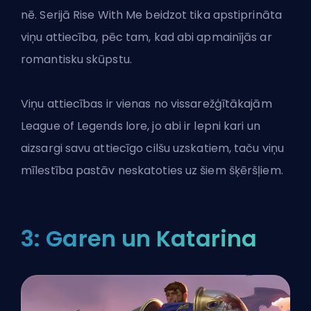
nē. Serijā Rise With Me beidzot tika apstiprināta
viņu attiecība, pēc tam, kad abi apmainījās ar
romantisku skūpstu.
Viņu attiecības ir vienas no vissarežģītākajām
League of Legends lore, jo abi ir lepni kari un
aizsargi savu attiecīgo cilšu uzskatiem, taču viņu
mīlestība pastāv neskatoties uz šiem šķēršļiem.
3: Garen un Katarina