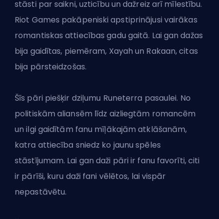
stāsti par saikni, uzticību un dažreiz arī mīlestību.
Riot Games
pakāpeniski apstiprinājusi vairākas
romantiskas attiecības gadu gaitā. Lai gan dažas
bija gaidītas, piemēram, Xayah un Rakaan, citas
bija pārsteidzošas.
Šīs pāri piešķir dziļumu Runeterra pasaulei. No
politiskām aliansēm līdz aizliegtām romancēm
un ilgi gaidītām fanu mīļākajām atklāšanām,
katra attiecība sniedz ko jaunu spēles
stāstījumam. Lai gan daži pāri ir fanu favorīti, citi
ir pārīši, kuru daži fani vēlētos, lai vispār
nepastāvētu.