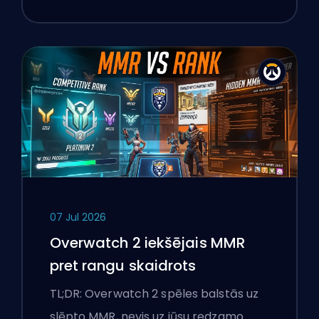
07 Jul 2026
Overwatch 2 iekšējais MMR
pret rangu skaidrots
TL;DR: Overwatch 2 spēles balstās uz
slēpto MMR, nevis uz jūsu redzamo…