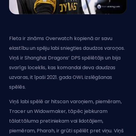
Fleta ir zināms Overwatch kopienā ar savu
elastību un spēju labi sniegties daudzos varoņos.
Viņš ir Shanghai Dragons’ DPS spēlētājs un bija
svarīgs loceklis, kas komandai deva daudzas
uzvaras, it īpaši 2021. gada OWL izslēgšanas
spēlēs.
Viņš labi spēlē ar
hitscan
varoņiem, piemēram,
Tracer un Widowmaker, tāpēc jebkuram
tālattāluma pretiniekam vai lidotājiem,
piemēram, Pharah, ir grūti spēlēt pret viņu. Viņš