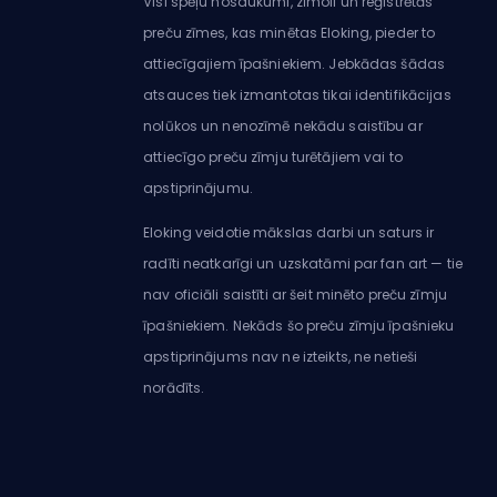
Visi spēļu nosaukumi, zīmoli un reģistrētās
preču zīmes, kas minētas Eloking, pieder to
attiecīgajiem īpašniekiem. Jebkādas šādas
atsauces tiek izmantotas tikai identifikācijas
nolūkos un nenozīmē nekādu saistību ar
attiecīgo preču zīmju turētājiem vai to
apstiprinājumu.
Eloking veidotie mākslas darbi un saturs ir
radīti neatkarīgi un uzskatāmi par fan art — tie
nav oficiāli saistīti ar šeit minēto preču zīmju
īpašniekiem. Nekāds šo preču zīmju īpašnieku
apstiprinājums nav ne izteikts, ne netieši
norādīts.