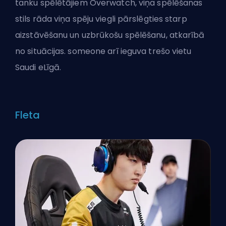
tanku spēlētājiem Overwatch, viņa spēlēšanas
stils rāda viņa spēju viegli pārslēgties starp
aizstāvēšanu un uzbrūkošu spēlēšanu, atkarībā
no situācijas. someone arī ieguva trešo vietu
Saudi eLīgā.
Fleta