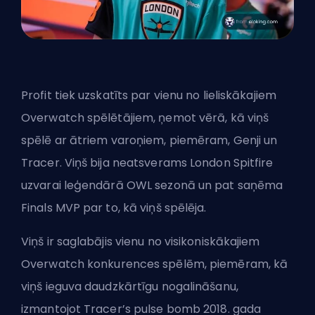
Profit tiek uzskatīts par vienu no lieliskākajiem
Overwatch spēlētājiem, ņemot vērā, kā viņš
spēlē ar ātriem varoņiem, piemēram, Genji un
Tracer. Viņš bija neatsverams London Spitfire
uzvarai leģendārā OWL sezonā un pat saņēma
Finals MVP par to, kā viņš spēlēja.
Viņš ir saglabājis vienu no visikoniskākajiem
Overwatch konkurences spēlēm, piemēram, kā
viņš ieguva daudzkārtīgu nogalināšanu,
izmantojot Tracer’s pulse bomb 2018. gada