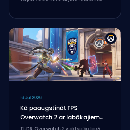
16 Jul 2026
Kā paaugstināt FPS
Overwatch 2 ar labākajiem
iestatījumiem
TL;DR: Overwatch 2 veiktspēju bieži