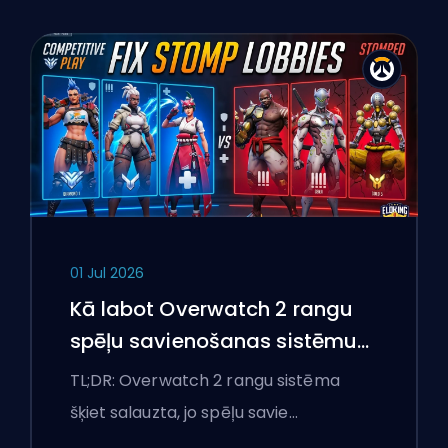
01 Jul 2026
Kā labot Overwatch 2 rangu
spēļu savienošanas sistēmu
un pārlieku izteiktas spēles
TL;DR: Overwatch 2 rangu sistēma
šķiet salauzta, jo spēļu savie…