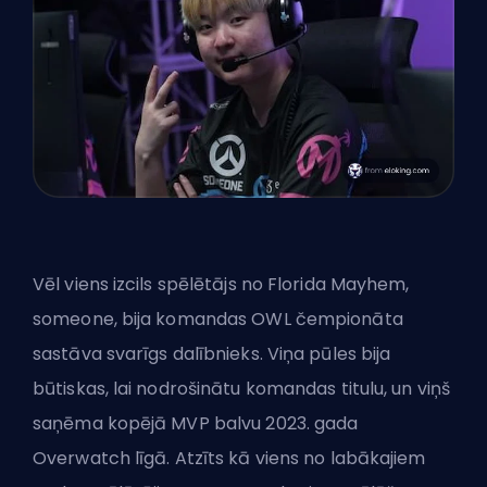
Vēl viens izcils spēlētājs no Florida Mayhem,
someone, bija komandas OWL čempionāta
sastāva svarīgs dalībnieks. Viņa pūles bija
būtiskas, lai nodrošinātu komandas titulu, un viņš
saņēma kopējā MVP balvu 2023. gada
Overwatch līgā. Atzīts kā viens no labākajiem