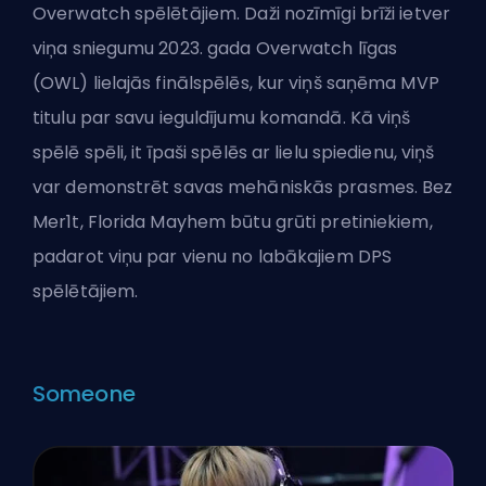
Overwatch spēlētājiem. Daži nozīmīgi brīži ietver
viņa sniegumu 2023. gada Overwatch līgas
(OWL) lielajās finālspēlēs, kur viņš saņēma MVP
titulu par savu ieguldījumu komandā. Kā viņš
spēlē spēli, it īpaši spēlēs ar lielu spiedienu, viņš
var demonstrēt savas mehāniskās prasmes. Bez
Mer1t, Florida Mayhem būtu grūti pretiniekiem,
padarot viņu par vienu no labākajiem DPS
spēlētājiem.
Someone