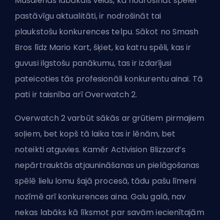
Mūsdienās labākais veids, kā nodrošināt spēlei
pastāvīgu aktualitāti, ir nodrošināt tai
plaukstošu konkurences telpu. Sākot no Smash
Bros līdz Mario Kart, šķiet, ka katru spēli, kas ir
guvusi ilgstošu panākumu, tas ir izdarījusi
pateicoties tās profesionāli konkurentu ainai. Tā
pati ir taisnība arī Overwatch 2.
Overwatch 2 varbūt sākās ar grūtiem pirmajiem
soļiem, bet kopš tā laika tas ir lēnām, bet
noteikti atguvies. Kamēr Activision Blizzard’s
nepārtrauktās atjaunināšanas un pielāgošanas
spēlē lielu lomu šajā procesā, tādu pašu līmeni
nozīmē arī konkurences aina. Galu galā, nav
nekas labāks kā līksmot par savām iecienītajām