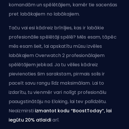
komandām un spēlētājiem, kamēr tie sacenšas
pret labākajiem no labākajiem.
Taču vai esi kādreiz brīnījies, kas ir labākie
profesionālie spēlētāji spēlē? Mēs esam, tāpēc
mēs esam šeit, lai apskatītu mūsu izvēles
labākajiem Overwatch 2 profesionālajiem
spēlētājiem jebkad. Ja tu vēlies kādreiz
pievienoties šim sarakstam, pirmais solis ir
pacelt savu rangu līdz maksimālam. Lai to
izdarītu, tu vienmēr vari
nolīgt profesionālu
paaugstinātāju no Eloking
, lai tev palīdzētu.
Neaizmirsti
izmantot kodu “BoostToday”, lai
iegūtu 20% atlaidi
arī.