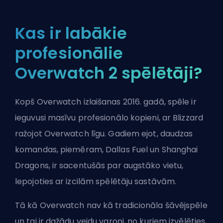
Kas ir labākie
profesionālie
Overwatch 2 spēlētāji?
Kopš Overwatch izlaišanas 2016. gadā, spēle ir
ieguvusi masīvu profesionālo kopieni, ar
Blizzard
ražojot Overwatch līgu. Gadiem ejot, daudzas
komandas, piemēram, Dallas Fuel un Shanghai
Dragons, ir sacentušās par augstāko vietu,
lepojoties ar izcilām spēlētāju sastāvām.
Tā kā Overwatch nav kā tradicionāla šāvējspēle
un tai ir dažādu veidu varoņi, no kuriem izvēlēties,