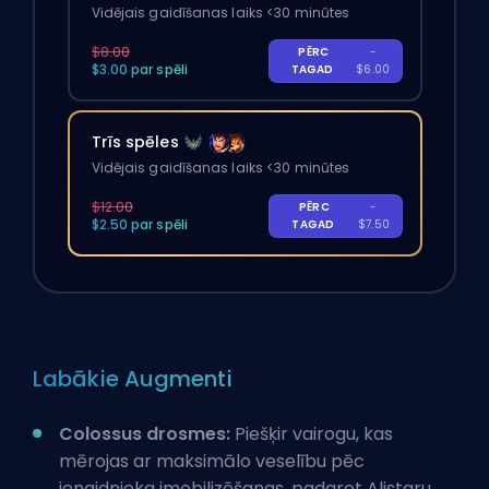
Vidējais gaidīšanas laiks <30 minūtes
$8.00
PĒRC
-
$3.00 par spēli
TAGAD
$6.00
Trīs spēles
Vidējais gaidīšanas laiks <30 minūtes
$12.00
PĒRC
-
$2.50 par spēli
TAGAD
$7.50
Labākie Augmenti
Colossus drosmes:
Piešķir vairogu, kas
mērojas ar maksimālo veselību pēc
ienaidnieka imobilizēšanas, padarot Alistaru