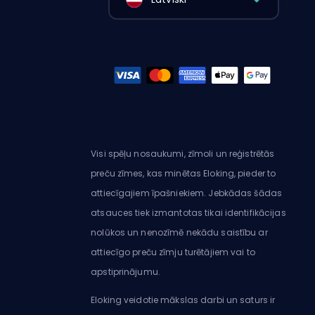
Visi spēļu nosaukumi, zīmoli un reģistrētās
preču zīmes, kas minētas Eloking, pieder to
attiecīgajiem īpašniekiem. Jebkādas šādas
atsauces tiek izmantotas tikai identifikācijas
nolūkos un nenozīmē nekādu saistību ar
attiecīgo preču zīmju turētājiem vai to
apstiprinājumu.
Eloking veidotie mākslas darbi un saturs ir