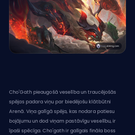
Cho'Gath pieaugošā veselība un traucējošās
spējas padara viņu par biedējošu klātbūtni
Arenā. Viņa galīgā spēja, kas nodara patiesu
bojājumu un dod viņam pastāvīgu veselību, ir
īpaši spēcīga. Cho'gath ir galīgais fināla boss