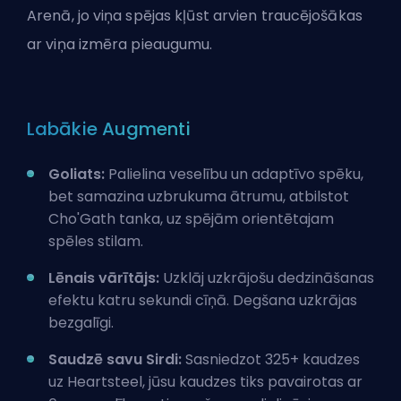
Arenā, jo viņa spējas kļūst arvien traucējošākas
ar viņa izmēra pieaugumu.
Labākie Augmenti
Goliats:
Palielina veselību un adaptīvo spēku,
bet samazina uzbrukuma ātrumu, atbilstot
Cho'Gath tanka, uz spējām orientētajam
spēles stilam.
Lēnais vārītājs:
Uzklāj uzkrājošu dedzināšanas
efektu katru sekundi cīņā. Degšana uzkrājas
bezgalīgi.
Saudzē savu Sirdi:
Sasniedzot 325+ kaudzes
uz
Heartsteel
, jūsu kaudzes tiks pavairotas ar