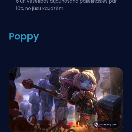
6 un veselības atjaunošana palielināsies par
10% no jūsu kaudzēm.
Poppy