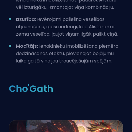
vēl izturīgāku, izmantojot viņa kombināciju.
Izturība:
Ievērojami palielina veselības
atjaunošanu, īpaši noderīgi, kad Alistaram ir
zema veselība, ļaujot viņam ilgāk palikt cīņā.
Mocītājs:
Ienaidnieku imobilizēšana piemēro
dedzināšanas efektu, pievienojot
bojājumu
laika gaitā
viņa jau traucējošajām spējām.
Cho'Gath