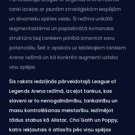
tanki izceļas ar jaunām stratēģiskām iespējām
un dinamisku spēles veidu. Šī režīma unikālā
augmentsistēma un paplašinātā komandas
struktūra ļauj tankiem pilnībā izmantot savu
potenciālu. Šeit ir apskats uz labākajiem tankiem
Arena režīmā un kā konkrēti augmenti uzlabo
viņu spējas.
Šis raksts iedziļinās pārveidotajā League of
Legends Arena režīmā, izceļot tankus, kas
slaveni ar to nenogalināmību, tankainību un
masu kontrolēšanas meistarību. Iezīmējot
tādus stabus kā Alistar, Cho'Gath un Poppy,
katrs iekļautais ir atlasīts pēc viņu spējas