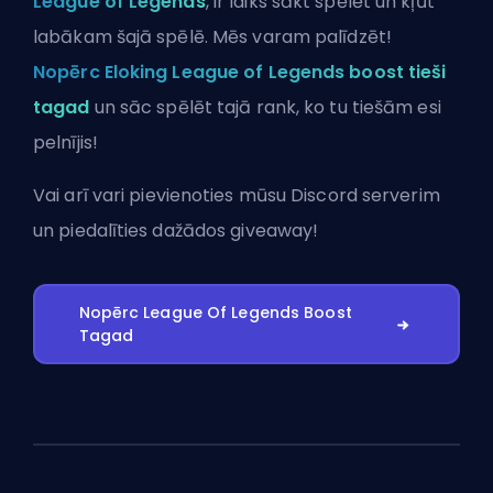
League of Legends
, ir laiks sākt spēlēt un kļūt
labākam šajā spēlē. Mēs varam palīdzēt!
Nopērc Eloking League of Legends boost tieši
tagad
un sāc spēlēt tajā rank, ko tu tiešām esi
pelnījis!
Vai arī vari
pievienoties mūsu Discord serverim
un piedalīties dažādos giveaway!
Nopērc League Of Legends Boost
Tagad