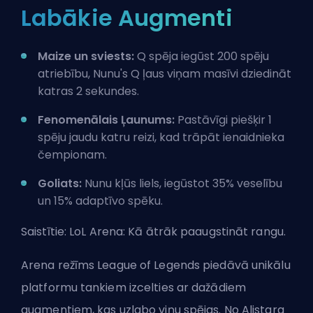
Labākie Augmenti
Maize un sviests:
Q spēja iegūst 200 spēju
atriebību, Nunu's Q ļaus viņam masīvi dziedināt
katras 2 sekundes.
Fenomenālais Ļaunums:
Pastāvīgi piešķir 1
spēju jaudu katru reizi, kad trāpāt ienaidnieka
čempionam.
Goliats:
Nunu kļūs liels, iegūstot 35% veselību
un 15% adaptīvo spēku.
Saistītie:
LoL Arena: Kā ātrāk paaugstināt rangu
.
Arena režīms League of Legends piedāvā unikālu
platformu tankiem izcelties ar dažādiem
augmentiem, kas uzlabo viņu spējas. No Alistara