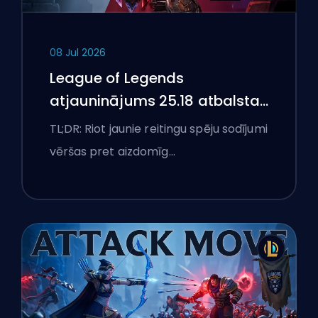
08 Jul 2026
League of Legends
atjauninājums 25.18 atbalsta
aizliegumus un boostēšanas
TL;DR: Riot jaunie reitingu spēju sodījumi
karogus
vēršas pret aizdomīg…