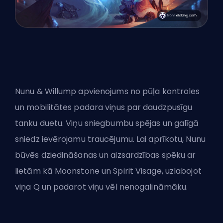
Nunu & Willump apvienojums no pūļa kontroles
un mobilitātes padara viņus par daudzpusīgu
tanku duetu. Viņu sniegbumbu spējas un galīgā
sniedz ievērojamu traucējumu. Lai aprīkotu, Nunu
būvēs dziedināšanas un aizsardzības spēku ar
lietām kā Moonstone un Spirit Visage, uzlabojot
viņa Q un padarot viņu vēl nenogalināmāku.