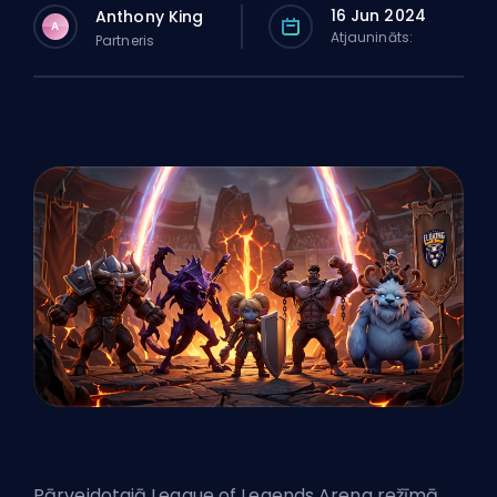
16 Jun 2024
Anthony King
A
Atjaunināts:
Partneris
Pārveidotajā League of Legends Arena režīmā