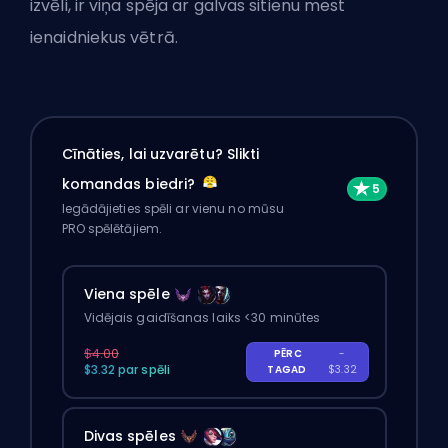
izvēli, ir viņa spēja ar galvas sitienu mest
ienaidniekus vētrā.
Cīnāties, lai uzvarētu? Slikti
komandas biedri?
Iegādājieties spēli ar vienu no mūsu
PRO spēlētājiem.
Viena spēle
Vidējais gaidīšanas laiks <30 minūtes
$4.00
PĒRC
-
$3.32 par spēli
TAGAD
$3.32
Divas spēles