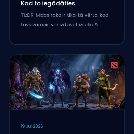
Kad to iegādāties
TL;DR: Midas roka ir tikai tā vērta, kad
tavs varonis var izdzīvot izsalku&…
19 Jul 2026