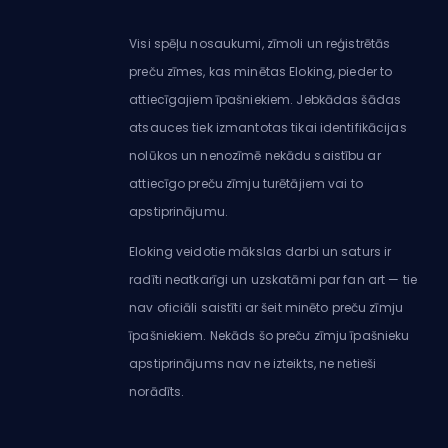
Visi spēļu nosaukumi, zīmoli un reģistrētās
preču zīmes, kas minētas Eloking, pieder to
attiecīgajiem īpašniekiem. Jebkādas šādas
atsauces tiek izmantotas tikai identifikācijas
nolūkos un nenozīmē nekādu saistību ar
attiecīgo preču zīmju turētājiem vai to
apstiprinājumu.
Eloking veidotie mākslas darbi un saturs ir
radīti neatkarīgi un uzskatāmi par fan art — tie
nav oficiāli saistīti ar šeit minēto preču zīmju
īpašniekiem. Nekāds šo preču zīmju īpašnieku
apstiprinājums nav ne izteikts, ne netieši
norādīts.