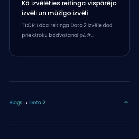
Kā izvēlēties reitinga vispārējo
izvēli un mūžīgo izvēli
TL;DR: Laba reitinga Dota 2 izvēle dod
priekšroku izdzīvošanai p&#…
Blogs
Dota 2