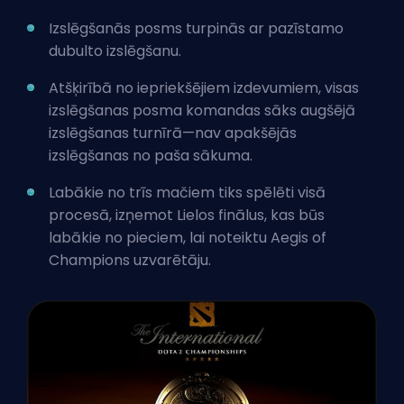
Izslēgšanās posms turpinās ar pazīstamo
dubulto izslēgšanu.
Atšķirībā no iepriekšējiem izdevumiem, visas
izslēgšanas posma komandas sāks augšējā
izslēgšanas turnīrā—nav apakšējās
izslēgšanas no paša sākuma.
Labākie no trīs mačiem tiks spēlēti visā
procesā, izņemot Lielos finālus, kas būs
labākie no pieciem, lai noteiktu Aegis of
Champions uzvarētāju.