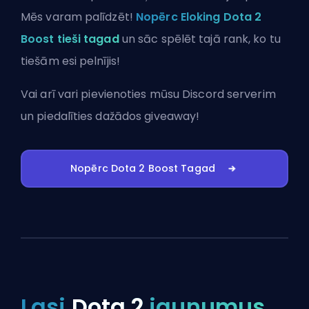
Mēs varam palīdzēt!
Nopērc Eloking Dota 2
Boost tieši tagad
un sāc spēlēt tajā rank, ko tu
tiešām esi pelnījis!
Vai arī vari
pievienoties mūsu Discord serverim
un piedalīties dažādos giveaway!
Nopērc Dota 2 Boost Tagad
Lasi
Dota 2
jaunumus