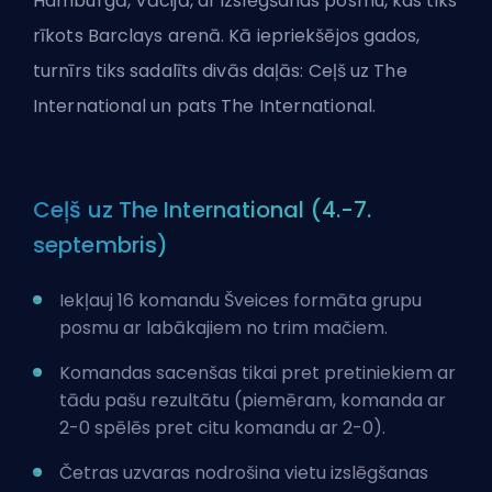
Hamburgā, Vācijā, ar izslēgšanas posmu, kas tiks
rīkots Barclays arenā. Kā iepriekšējos gados,
turnīrs tiks sadalīts divās daļās: Ceļš uz The
International un pats The International.
Ceļš uz The International (4.-7.
septembris)
Iekļauj 16 komandu Šveices formāta grupu
posmu ar labākajiem no trim mačiem.
Komandas sacenšas tikai pret pretiniekiem ar
tādu pašu rezultātu (piemēram, komanda ar
2-0 spēlēs pret citu komandu ar 2-0).
Četras uzvaras nodrošina vietu izslēgšanas