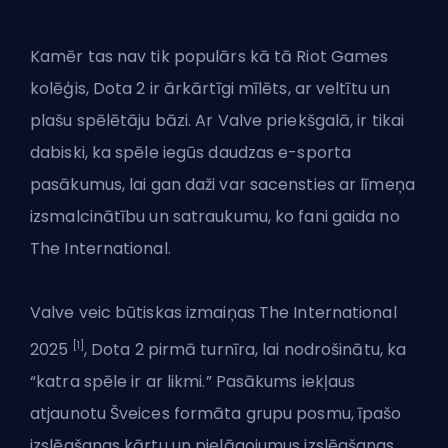
Kamēr tas nav tik populārs kā tā
Riot Games
kolēģis, Dota 2 ir ārkārtīgi mīlēts, ar veltītu un
plašu spēlētāju bāzi. Ar Valve priekšgalā, ir tikai
dabiski, ka spēle iegūs
daudzas e-sporta
pasākumus
, lai gan daži var sacensties ar līmeņa
izsmalcinātību un satraukumu, ko fani gaida no
The International.
Valve veic būtiskas izmaiņas The International
[1]
2025
, Dota 2 pirmā turnīra, lai nodrošinātu, ka
“katra spēle ir ar likmi.” Pasākums iekļaus
atjaunotu Šveices formāta grupu posmu, īpašo
izslēgšanas kārtu un pielāgojumus izslēgšanas