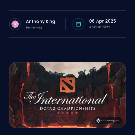
06 Apr 2025
Anthony King
A
Atjaunināts:
Partneris