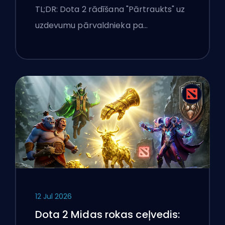
Windows klēpjdatorā
TL;DR: Dota 2 rādīšana "Pārtraukts" uz
uzdevumu pārvaldnieka pa…
12 Jul 2026
Dota 2 Midas rokas ceļvedis: