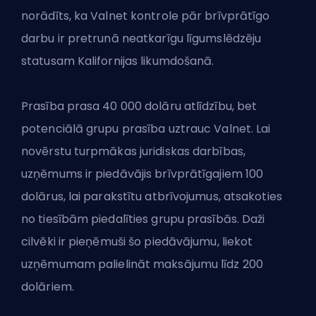
norādīts, ka Valnet kontrole pār brīvprātīgo
darbu ir pretrunā neatkarīgu līgumslēdzēju
statusam Kalifornijas likumdošanā.
Prasība prasa 40 000 dolāru atlīdzību, bet
potenciālā grupu prasība uztrauc Valnet. Lai
novērstu turpmākas juridiskas darbības,
uzņēmums ir piedāvājis brīvprātīgajiem 100
dolārus, lai parakstītu atbrīvojumus, atsakoties
no tiesībām piedalīties grupu prasībās. Daži
cilvēki ir pieņēmuši šo piedāvājumu, liekot
uzņēmumam palielināt maksājumu līdz 200
dolāriem.