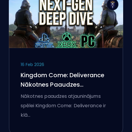
16 Feb 2026
Kingdom Come: Deliverance
Nākotnes Paaudzes
Atjauninājums: Padziļināta
Nākotnes paaudzes atjauninājums
Analīze
spēlei Kingdom Come: Deliverance ir
klā…