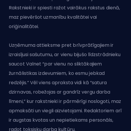
Rakstnieki ir spiesti ražot vairākus rakstus dienā,
maz pievēršot uzmanību kvalitātei vai
oriģinalitātei.
Uzņēmuma attieksme pret brīvprātīgajiem ir
izraisījusi sašutumu, ar vienu bijušo līdzstrādnieku
saucot Valnet “par vienu no sliktākajiem
žurnālistikas izdevumiem, ko esmu jebkad
redzējis.” Vēl viens apraksta vidi kā “satura
dzirnavas, robežojas ar gandrīz vergu darba
līmeni,” kur rakstnieki ir pārmērīgi noslogoti, maz
apmaksāti un viegli aizvietojami. Redaktoriem arī
ir augstas kvotas un nepietiekams personāls,
radot toksisku darba kultūru.