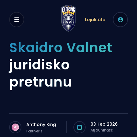
Lojalitāte
Skaidro Valnet
juridisko
pretrunu
03 Feb 2026
Anthony King
A
Atjaunināts:
Partneris