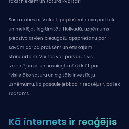
rakstniekiem un satura kvalitāti.
Saskaroties ar Valnet, paplašinot savu portfeli
un meklējot leģitimitāti Holivudā, uzņēmums
piedzīvo arvien pieaugošu apspriešanu par
savām darba praksēm un ētiskajiem
standartiem. Vai tas var pārvarēt šīs
izaicinājumus un sasniegt mērķi kļūt par
“vislielāko saturu un digitālo investīciju
uzņēmumu, ko pasaule jebkad ir redzējusi”, paliek
redzams.
Kā internets ir reaģējis