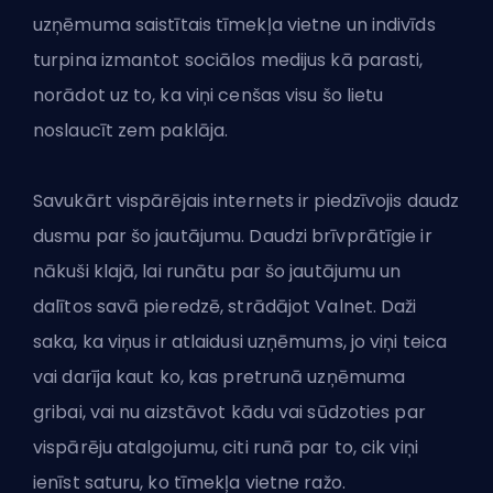
uzņēmuma saistītais tīmekļa vietne un indivīds
turpina izmantot sociālos medijus kā parasti,
norādot uz to, ka viņi cenšas visu šo lietu
noslaucīt zem paklāja.
Savukārt vispārējais internets ir piedzīvojis daudz
dusmu par šo jautājumu. Daudzi brīvprātīgie ir
nākuši klajā, lai runātu par šo jautājumu un
dalītos savā pieredzē, strādājot Valnet. Daži
saka, ka viņus ir atlaidusi uzņēmums, jo viņi teica
vai darīja kaut ko, kas pretrunā uzņēmuma
gribai, vai nu aizstāvot kādu vai sūdzoties par
vispārēju atalgojumu, citi runā par to, cik viņi
ienīst saturu, ko tīmekļa vietne ražo.