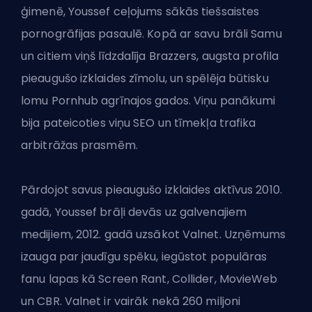
ģimenē, Youssef ceļojums sākās tiešsaistes
pornogrāfijas pasaulē. Kopā ar savu brāli Samu
un citiem viņš līdzdalīja Brazzers, augsta profila
pieaugušo izklaides zīmolu, un spēlēja būtisku
lomu Pornhub agrīnajos gados. Viņu panākumi
bija pateicoties viņu SEO un tīmekļa trafika
arbitrāžas prasmēm.
Pārdojot savus pieaugušo izklaides aktīvus 2010.
gadā, Youssef brāļi devās uz galvenajiem
medijiem, 2012. gadā uzsākot Valnet. Uzņēmums
izauga par jaudīgu spēku, iegūstot populāras
fanu lapas kā Screen Rant, Collider, MovieWeb
un CBR. Valnet ir vairāk nekā 260 miljoni