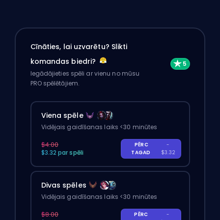
Cīnāties, lai uzvarētu? Slikti
komandas biedri?
Iegādājieties spēli ar vienu no mūsu
PRO spēlētājiem.
Viena spēle
Vidējais gaidīšanas laiks <30 minūtes
$4.00
PĒRC
-
$3.32 par spēli
TAGAD
$3.32
Divas spēles
Vidējais gaidīšanas laiks <30 minūtes
$8.00
PĒRC
-