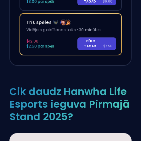
$3.00 par spēli
TAGAD
$6.00
Trīs spēles
Vidējais gaidīšanas laiks <30 minūtes
$12.00
PĒRC
-
$2.50 par spēli
TAGAD
$7.50
Cik daudz Hanwha Life
Esports ieguva Pirmajā
Stand 2025?