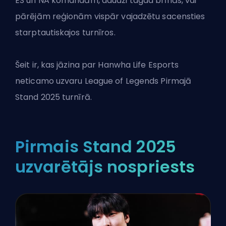
ES un NA komandām, daudzi tagad brīnās, vai
pārējām reģionām vispār vajadzētu sacensties
starptautiskajos turnīros.
Šeit ir, kas jāzina par Hanwha Life Esports
neticamo uzvaru
League of Legends
Pirmajā
Stand 2025 turnīrā.
Pirmais Stand 2025
uzvarētājs nospriests