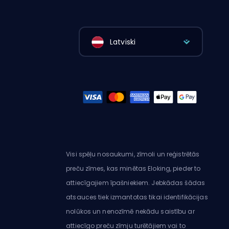
Latviski
Visi spēļu nosaukumi, zīmoli un reģistrētās
preču zīmes, kas minētas Eloking, pieder to
attiecīgajiem īpašniekiem. Jebkādas šādas
atsauces tiek izmantotas tikai identifikācijas
nolūkos un nenozīmē nekādu saistību ar
attiecīgo preču zīmju turētājiem vai to