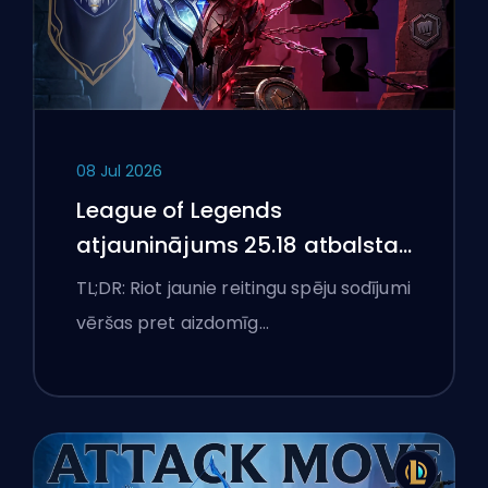
08 Jul 2026
League of Legends
atjauninājums 25.18 atbalsta
aizliegumus un boostēšanas
TL;DR: Riot jaunie reitingu spēju sodījumi
karogus
vēršas pret aizdomīg…