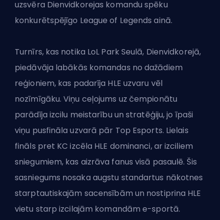
uzsvēra Dienvidkorejas komandu spēku
konkurētspējīgo League of Legends ainā.
Turnīrs, kas notika LoL Park Seulā, Dienvidkorejā,
piedāvāja
labākās komandas no dažādiem
reģioniem
, kas padarīja HLE uzvaru vēl
nozīmīgāku. Viņu ceļojums uz čempionātu
parādīja izcilu meistarību un stratēģiju, jo īpaši
viņu pusfināla uzvarā pār Top Esports. Lielais
fināls pret KC izcēla HLE dominanci, ar izciliem
sniegumiem, kas aizrāva fanus visā pasaulē. Šis
sasniegums nosaka augstu standartus nākotnes
starptautiskajām sacensībām un nostiprina HLE
vietu starp izcilajām komandām e-sportā.