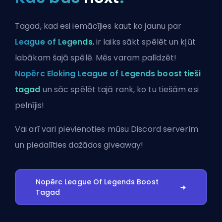
Tagad, kad esi iemācījies kaut ko jaunu par
League of Legends
, ir laiks sākt spēlēt un kļūt
labākam šajā spēlē. Mēs varam palīdzēt!
Nopērc Eloking League of Legends boost tieši
tagad
un sāc spēlēt tajā rank, ko tu tiešām esi
pelnījis!
Vai arī vari
pievienoties mūsu Discord serverim
un piedalīties dažādos giveaway!
Nopērc League Of Legends Boost
Tagad