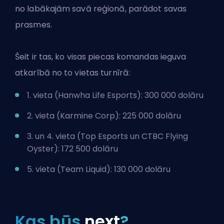
no labākajām savā reģionā, parādot savas
prasmes.
Šeit ir tas, ko visas piecas komandas ieguva
atkarībā no to vietas turnīrā:
1. vieta (Hanwha Life Esports): 300 000 dolāru
2. vieta (Karmine Corp): 225 000 dolāru
3. un 4. vieta (
Top Esports
un CTBC Flying
Oyster): 172 500 dolāru
5. vieta (Team Liquid): 130 000 dolāru
Kas būs
next
?