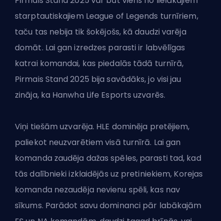
Pirmais Stand 2025 var būt viens no lielākajiem
starptautiskajiem League of Legends turnīriem,
taču tas nebija tik šokējošs, kā daudzi varēja
domāt. Lai gan izredzes parasti ir labvēlīgas
katrai komandai, kas piedalās tādā turnīrā,
Pirmais Stand 2025
bija savādāks, jo visi jau
zināja, ka Hanwha Life Esports uzvarēs.
Viņi tiešām uzvarēja. HLE dominēja pretējiem,
paliekot neuzvarētiem visā turnīrā. Lai gan
komanda zaudēja dažas spēles, parasti tad, kad
tās dalībnieki izklaidējās uz pretiniekiem, Korejas
komanda nezaudēja nevienu spēli, kas nav
sīkums. Parādot savu dominanci pār labākajām