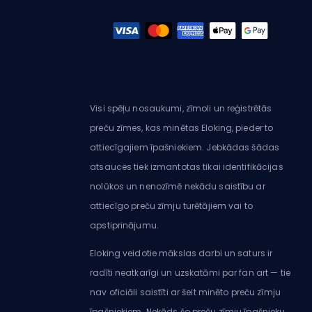
Visi spēļu nosaukumi, zīmoli un reģistrētās
preču zīmes, kas minētas Eloking, pieder to
attiecīgajiem īpašniekiem. Jebkādas šādas
atsauces tiek izmantotas tikai identifikācijas
nolūkos un nenozīmē nekādu saistību ar
attiecīgo preču zīmju turētājiem vai to
apstiprinājumu.
Eloking veidotie mākslas darbi un saturs ir
radīti neatkarīgi un uzskatāmi par fan art — tie
nav oficiāli saistīti ar šeit minēto preču zīmju
īpašniekiem. Nekāds šo preču zīmju īpašnieku