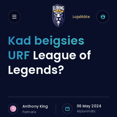
Lojalitāte
Kad beigsies
URF
League of
Legends?
06 May 2024
Anthony King
A
Atjaunināts:
Partneris