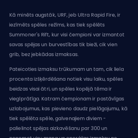
Kā minēts augstāk, URF, jeb Ultra Rapid Fire, ir
iezīmēts spēles režīms, kas tiek spēlēts
Summoner's Rift, kur visi
čempioni
var izmantot
savas spējas un burvestības tik bieži, cik vien
grib, bez jebkādas izmaksas.
Pateicoties izmaksu trūkumam un tam, cik liela
procenta izšķērdēšana notiek visu laiku, spēles
beidzas visai ātri, un spēles kopējā tēma ir
vieglprātīga. Katram čempionam ir pastāvīgas
uzlabojumus, kas pievieno daudz pielāgojumu, kā
tiek spēlēta spēle, galvenajiem diviem -
palielinot spējas aizkavēšanu par 300 un