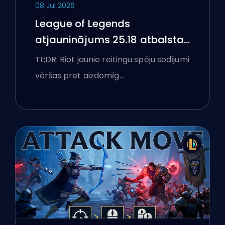
08 Jul 2026
League of Legends
atjauninājums 25.18 atbalsta
aizliegumus un boostēšanas
TL;DR: Riot jaunie reitingu spēju sodījumi
karogus
vēršas pret aizdomīg…