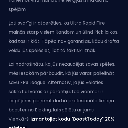
noņemot visu mana un enerģijas izmaksu no
spējām.
Ļoti svarīgi ir atcerēties, ka Ultra Rapid Fire
mainās starp
visiem Random
un Blind Pick laikos,
kad tas ir klāt. Tāpēc nav garantijas, kādu drafta
veidu jūs spēlēsiet, līdz tā faktiski iznāk.
Lai nodrošinātu, ka jūs nezaudējat savas spēles,
mēs iesakām pārbaudīt, kā jūs varat
palielināt
savu FPS League
. Alternatīvi, ja jūs vēlaties
sakrāt uzvaras ar garantiju, tad vienmēr ir
iespējams
pieņemt darbā profesionāla līmeņa
booster no Eloking
, lai spēlētu ar jums.
Vienkārši
izmantojiet kodu "BoostToday" 20%