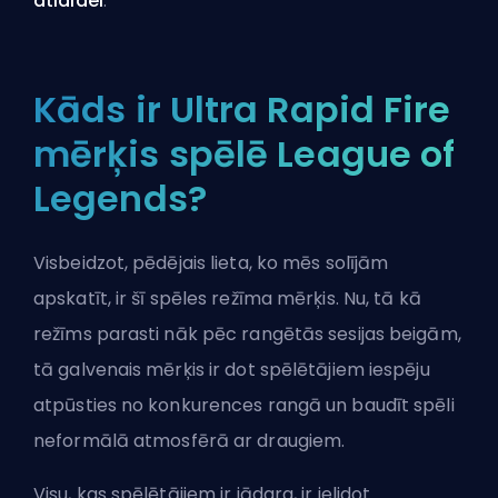
atlaidei
.
Kāds ir Ultra Rapid Fire
mērķis spēlē League of
Legends?
Visbeidzot, pēdējais lieta, ko mēs solījām
apskatīt, ir šī spēles režīma mērķis. Nu, tā kā
režīms parasti nāk pēc rangētās sesijas beigām,
tā galvenais mērķis ir dot spēlētājiem iespēju
atpūsties no konkurences rangā un baudīt spēli
neformālā atmosfērā ar draugiem.
Visu, kas spēlētājiem ir jādara, ir ielidot