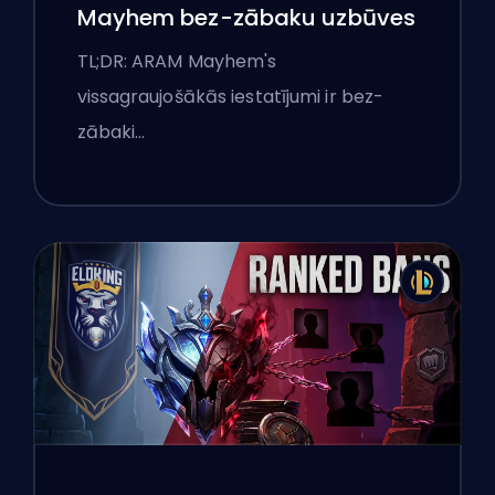
Mayhem bez-zābaku uzbūves
TL;DR: ARAM Mayhem's
vissagraujošākās iestatījumi ir bez-
zābaki…