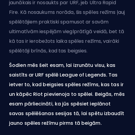
jaunākais ir nosaukts par URF, jeb Ultra Rapid
Fire. Kā nosaukums norāda, šis spēles režīms ļauj
spēlētājiem praktiski spamusot ar savām
ultimatīvām iespējām vieglprātīgā veidā, bet tā
kā tas ir ierobežots laika spēles režīms, vairāki
spēlētāji brīnās, kad tas beigsies.
Šodien mēs šeit esam, lai izrunātu visu, kas
saistīts ar URF spēlē League of Legends. Tas
ietver to, kad beigsies spēles režīms, kas tas ir
un kāpēc Riot pievienoja to spēlei. Beigās, mēs
esam pārliecināti, ka jūs spēsiet ieplānot
savas spēlēšanas sesijas tā, lai spētu izbaudīt
jauno spēles režīmu pirms tā beigām.