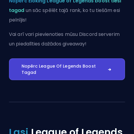
Nopērc Eloking League of Legends boost tieši
tagad
un sāc spēlēt tajā rank, ko tu tiešām esi
pelnījis!
Vai arī vari
pievienoties mūsu Discord serverim
un piedalīties dažādos giveaway!
Nopērc League Of Legends Boost
Tagad
Lasi
League of Legends