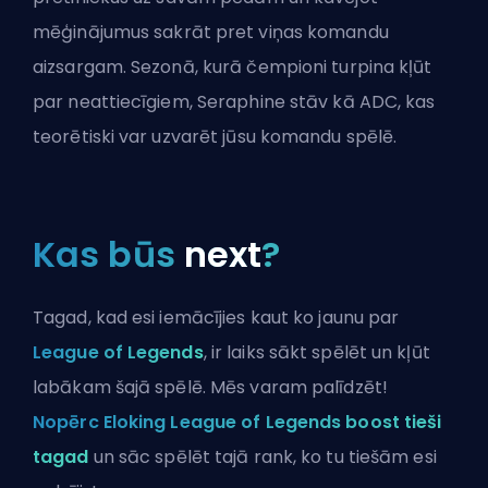
mēģinājumus sakrāt pret viņas komandu
aizsargam. Sezonā, kurā
čempioni
turpina kļūt
par neattiecīgiem, Seraphine stāv kā ADC, kas
teorētiski var uzvarēt jūsu komandu spēlē.
Kas būs
next
?
Tagad, kad esi iemācījies kaut ko jaunu par
League of Legends
, ir laiks sākt spēlēt un kļūt
labākam šajā spēlē. Mēs varam palīdzēt!
Nopērc Eloking League of Legends boost tieši
tagad
un sāc spēlēt tajā rank, ko tu tiešām esi