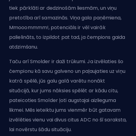
tiek pārklāti ar dedzinošām liesmām, un viņu
pretotība arī samazinās. Viņa gala paņēmiena,
Mmooommmm!, potenciāls ir vēl vairāk
palielināts, to izpildot pat tad, ja čempions gaida
atdzimšanu.
Taču arī Smolder ir daži trūkumi. Ja izvēlaties šo
čempionu kā savu galveno un paļaujaties uz viņu
katrā spēlē, jūs galu galā varētu nonākt
situācijā, kur jums nāksies spēlēt ar kādu citu,
pateicoties Smolder ļoti augstajai aizlieguma
likmei. Mēs ieteiktu jums vienmēr būt gatavam
izvēlēties vienu vai divus citus ADC no šī saraksta,
lai novērstu šādu situāciju.