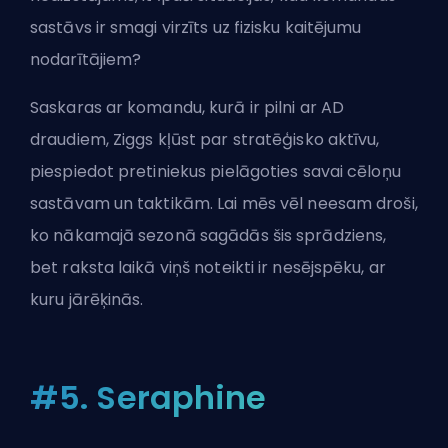
sastāvs ir smagi virzīts uz fizisku kaitējumu
nodarītājiem?
Saskaras ar komandu, kurā ir pilni ar AD
draudiem, Ziggs kļūst par stratēģisko aktīvu,
piespiedot pretiniekus pielāgoties savai cēloņu
sastāvam un taktikām. Lai mēs vēl neesam droši,
ko nākamajā sezonā sagādās šis sprādziens,
bet raksta laikā viņš noteikti ir
nesējspēku
, ar
kuru jārēķinās.
#5. Seraphine