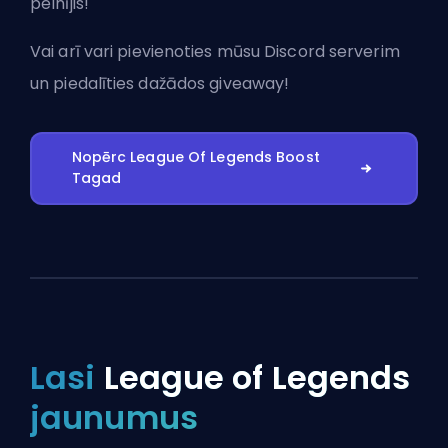
pelnījis!
Vai arī vari
pievienoties mūsu Discord serverim
un piedalīties dažādos giveaway!
Nopērc League Of Legends Boost
Tagad
Lasi
League of Legends
jaunumus