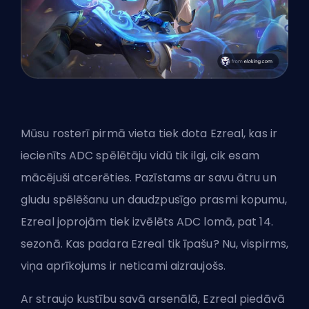
Mūsu rosterī pirmā vieta tiek dota Ezreal, kas ir
iecienīts ADC spēlētāju vidū tik ilgi, cik esam
mācējuši atcerēties. Pazīstams ar savu ātru un
gludu spēlēšanu un daudzpusīgo prasmi kopumu,
Ezreal joprojām tiek izvēlēts
ADC
lomā, pat 14.
sezonā. Kas padara Ezreal tik īpašu? Nu, vispirms,
viņa aprīkojums ir neticami aizraujošs.
Ar straujo kustību savā arsenālā, Ezreal piedāvā