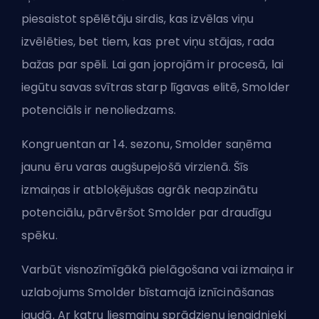
piesaistot spēlētāju sirdis, kas izvēlas viņu
izvēlēties, bet tiem, kas pret viņu stājas, rada
bažas par spēli. Lai gan joprojām ir procesā, lai
iegūtu savas svītras starp līgavas elitē, Smolder
potenciāls ir nenoliedzams.
Kongruentan ar 14. sezonu, Smolder saņēma
jaunu ēru varas augšupejošā virzienā. Šīs
izmaiņas ir atbloķējušas agrāk neapzinātu
potenciālu, pārvēršot Smolder par draudīgu
spēku.
Varbūt visnozīmīgākā pielāgošana vai izmaiņa ir
uzlabojums Smolder bīstamajā iznīcināšanas
jaudā. Ar katru liesmainu sprādzienu ienaidnieki