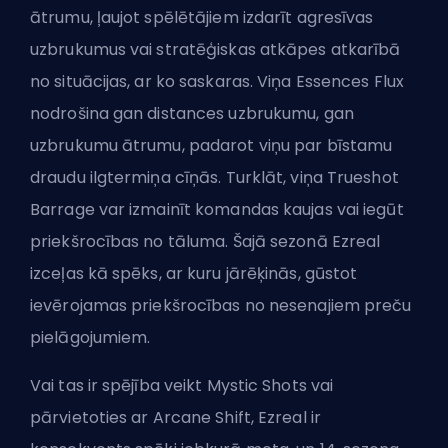
ātrumu, ļaujot spēlētājiem izdarīt agresīvas
uzbrukumus vai stratēģiskas atkāpes atkarībā
no situācijas, ar ko saskaras. Viņa Essences Flux
nodrošina gan distances uzbrukumu, gan
uzbrukumu ātrumu, padarot viņu par bīstamu
draudu ilgtermiņa cīņās. Turklāt, viņa Trueshot
Barrage var izmainīt komandas kaujas vai iegūt
priekšrocības no tāluma. Šajā sezonā Ezreal
izceļas kā spēks, ar kuru jārēķinās, gūstot
ievērojamas priekšrocības no nesenajiem preču
pielāgojumiem.
Vai tas ir spējība veikt Mystic Shots vai
pārvietoties ar Arcane Shift, Ezreal ir