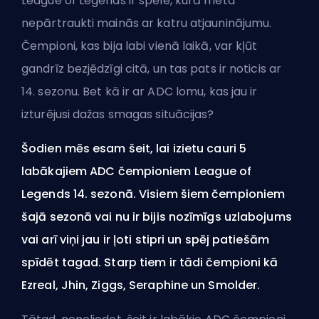
League of Legends ir spēle, kurā meta
nepārtraukti mainās ar katru atjauninājumu.
Čempioni, kas bija labi vienā laikā, var kļūt
gandrīz bezjēdzīgi citā, un tas pats ir noticis ar
14. sezonu
. Bet kā ir ar ADC lomu, kas jau ir
izturējusi dažas smagas situācijas?
Šodien mēs esam šeit, lai izietu cauri 5
labākajiem ADC čempioniem League of
Legends 14. sezonā. Visiem šiem čempioniem
šajā sezonā vai nu ir bijis nozīmīgs uzlabojums
vai arī viņi jau ir ļoti stipri un spēj patiešām
spīdēt tagad. Starp tiem ir tādi čempioni kā
Ezreal, Jhin, Ziggs, Seraphine un Smolder.