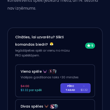
konsekvents spēki jebkurā meta, un 14. sezona
nav izņēmums.
Cīnāties, lai uzvarētu? Slikti
komandas biedri?
Iegādājieties spēli ar vienu no mūsu
PRO spēlētājiem.
Viena spēle
Vidējais gaidīšanas laiks <30 minūtes
$4.00
PĒRC
-
$3.32 par spēli
TAGAD
$3.32
Divas spēles