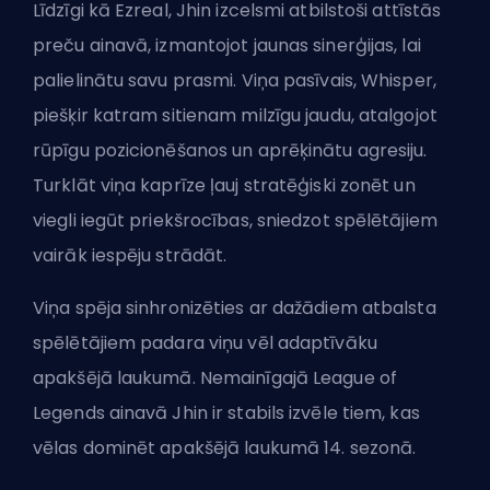
Līdzīgi kā Ezreal, Jhin izcelsmi atbilstoši attīstās
preču ainavā, izmantojot jaunas sinerģijas, lai
palielinātu savu prasmi. Viņa pasīvais, Whisper,
piešķir katram sitienam milzīgu jaudu, atalgojot
rūpīgu pozicionēšanos un aprēķinātu agresiju.
Turklāt viņa kaprīze ļauj stratēģiski zonēt un
viegli iegūt priekšrocības, sniedzot spēlētājiem
vairāk iespēju strādāt.
Viņa spēja sinhronizēties ar dažādiem atbalsta
spēlētājiem padara viņu vēl adaptīvāku
apakšējā laukumā. Nemainīgajā League of
Legends ainavā Jhin ir stabils izvēle tiem, kas
vēlas dominēt apakšējā laukumā 14. sezonā.