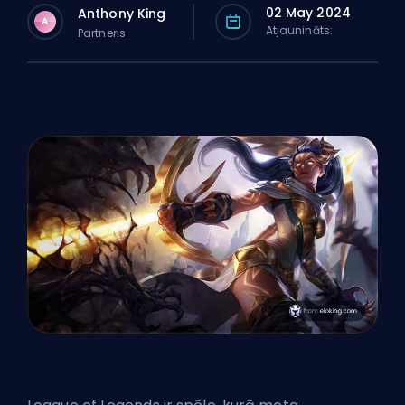
02 May 2024
Anthony King
A
Atjaunināts:
Partneris