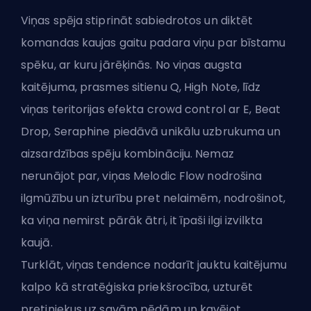
Viņas spēja stiprināt sabiedrotos un diktēt
komandas kaujas gaitu padara viņu par bīstamu
spēku, ar kuru jārēķinās. No viņas augsta
kaitējuma, prasmes sitienu Q, High Note, līdz
viņas teritorijas efekta
crowd control
ar E, Beat
Drop, Seraphine piedāvā unikālu uzbrukuma un
aizsardzības spēju kombināciju. Nemaz
nerunājot par, viņas Melodic Flow nodrošina
ilgmūžību un izturību pret nelaimēm, nodrošinot,
ka viņa nemirst pārāk ātri, it īpaši ilgi izvilkta
kaujā.
Turklāt, viņas tendence nodarīt jauktu kaitējumu
kalpo kā stratēģiska priekšrocība, uzturēt
pretiniekus uz savām pēdām un kavējot