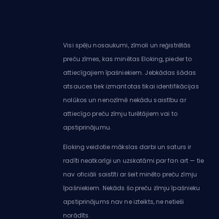
Visi spēļu nosaukumi, zīmoli un reģistrētās
preču zīmes, kas minētas Eloking, pieder to
attiecīgajiem īpašniekiem. Jebkādas šādas
atsauces tiek izmantotas tikai identifikācijas
nolūkos un nenozīmē nekādu saistību ar
attiecīgo preču zīmju turētājiem vai to
apstiprinājumu.
Eloking veidotie mākslas darbi un saturs ir
radīti neatkarīgi un uzskatāmi par fan art — tie
nav oficiāli saistīti ar šeit minēto preču zīmju
īpašniekiem. Nekāds šo preču zīmju īpašnieku
apstiprinājums nav ne izteikts, ne netieši
norādīts.