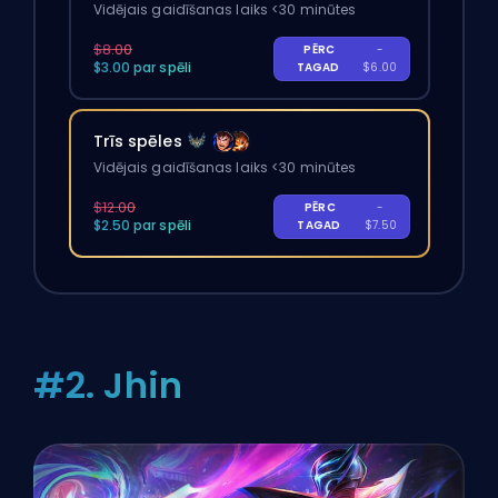
Vidējais gaidīšanas laiks <30 minūtes
$8.00
PĒRC
-
$3.00 par spēli
TAGAD
$6.00
Trīs spēles
Vidējais gaidīšanas laiks <30 minūtes
$12.00
PĒRC
-
$2.50 par spēli
TAGAD
$7.50
#2. Jhin