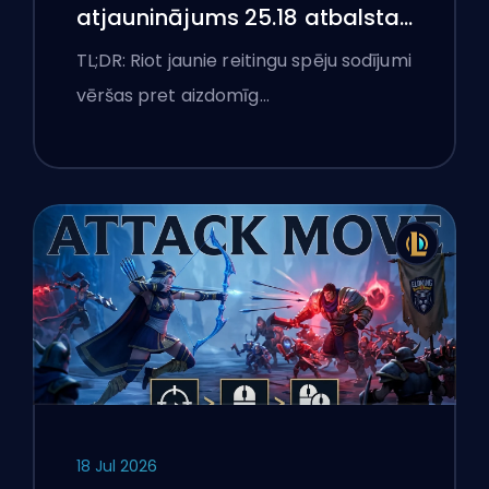
atjauninājums 25.18 atbalsta
aizliegumus un boostēšanas
TL;DR: Riot jaunie reitingu spēju sodījumi
karogus
vēršas pret aizdomīg…
18 Jul 2026