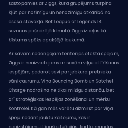
sastopamies ar Ziggs, kura grupējums turpina
kļūt par nozīmīgu un nenozīmīgu atkarībā no
esošā stāvokļa. Bet League of Legends 14.
sezonas pašreizējā klimatā Ziggs izceļas kā
bīstams spēks apakšējā laukumā.
Ar savām noderīgajām teritorijas efekta spējām,
Ziggs ir neaizvietojams ar savām viļņu attīrīšanas
iespējām, padarot sevi par jebkura pretnieka
sāni caurumu. Viņa Bouncing Bomb un Satchel
Charge nodrošina ne tikai milzīgu distanču, bet
arī stratēģiskas iespējas zonēšanai un mērķu
kontrolei. Kā gan mēs varētu aizmirst par viņa
spēju nodarīt jauktu kaitējumu, kas ir
neaizstājams, it īpaši situācijās, kad komandas