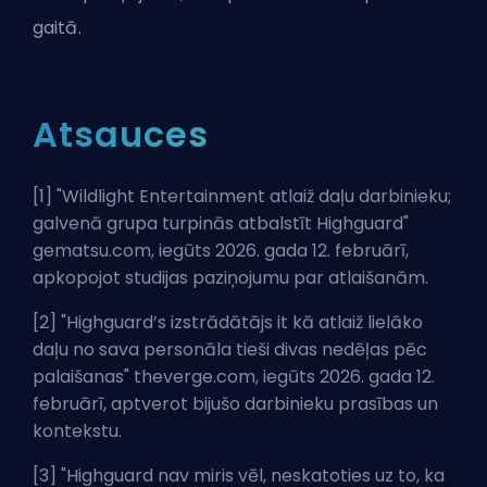
gaitā.
Atsauces
[1] "
Wildlight Entertainment atlaiž daļu darbinieku;
galvenā grupa turpinās atbalstīt Highguard
"
gematsu.com, iegūts 2026. gada 12. februārī,
apkopojot studijas paziņojumu par atlaišanām.
[2] "
Highguard’s izstrādātājs it kā atlaiž lielāko
daļu no sava personāla tieši divas nedēļas pēc
palaišanas
" theverge.com, iegūts 2026. gada 12.
februārī, aptverot bijušo darbinieku prasības un
kontekstu.
[3] "
Highguard nav miris vēl, neskatoties uz to, ka