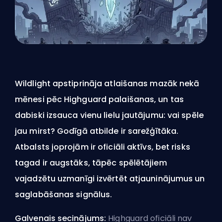
Wildlight apstiprināja atlaišanas mazāk nekā
mēnesi pēc Highguard palaišanas, un tas
dabiski izsauca vienu lielu jautājumu: vai spēle
jau mirst? Godīgā atbilde ir sarežģītāka.
Atbalsts joprojām ir oficiāli aktīvs, bet risks
tagad ir augstāks, tāpēc spēlētājiem
vajadzētu uzmanīgi izvērtēt atjauninājumus un
saglabāšanas signālus.
Galvenais secinājums:
Highguard oficiāli nav