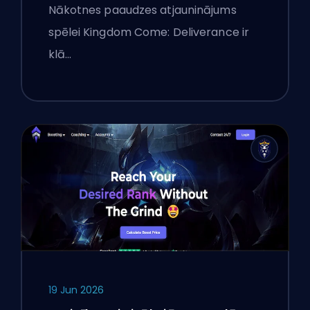
Atjauninājums: Padziļināta
Nākotnes paaudzes atjauninājums
Analīze
spēlei Kingdom Come: Deliverance ir
klā…
19 Jun 2026