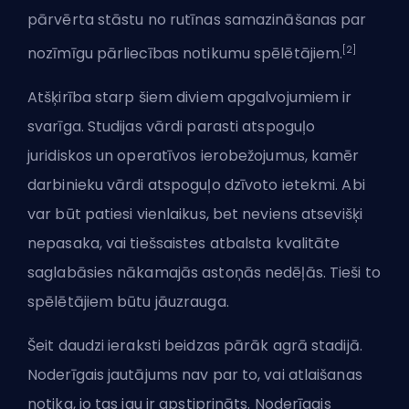
pārvērta stāstu no rutīnas samazināšanas par
[2]
nozīmīgu pārliecības notikumu spēlētājiem.
Atšķirība starp šiem diviem apgalvojumiem ir
svarīga. Studijas vārdi parasti atspoguļo
juridiskos un operatīvos ierobežojumus, kamēr
darbinieku vārdi atspoguļo dzīvoto ietekmi. Abi
var būt patiesi vienlaikus, bet neviens atsevišķi
nepasaka, vai tiešsaistes atbalsta kvalitāte
saglabāsies nākamajās astoņās nedēļās. Tieši to
spēlētājiem būtu jāuzrauga.
Šeit daudzi ieraksti beidzas pārāk agrā stadijā.
Noderīgais jautājums nav par to, vai atlaišanas
notika, jo tas jau ir apstiprināts. Noderīgais