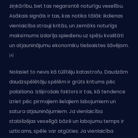
ziņkārību, bet tas negarantē noturīgu veselību.
Asākais signāls ir tas, kas notika tālāk: ikdienas
vienlaicība strauji kritās, un zemāks noturīgs
maksimums izdarīja spiedienu uz spēļu kvalitāti
un atjauninājumu ekonomiku tiešsaistes šāvējam.
[4]
Nolasiet to nevis kā tūlītēju katastrofu. Daudzām
daudzspēlētāju spēlēm ir grūts kritums pēc
palaišana. Izšķirošais faktors ir tas, kā tendence
izriet pēc pirmajiem lielajiem labojumiem un
satura atjauninājumiem. Ja vienlaicība
stabilizējas veselīgā bāzē un labojumu temps ir
uzticams, spēle var atgūties. Ja vienlaicība