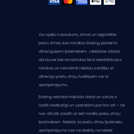
Visi spēļu nosaukumi, zīmoli un reģistrētās
preču zīmes, kas minētas Eloking, pieder to
attiecīgajiem īpašniekiem. Jebkādas šādas
atsauces tiek izmantotas tikai identifikācijas
nolūkos un nenozīmē nekādu saistību ar
attiecīgo preču zīmju turētājiem vai to
apstiprinājumu.
Eloking veidotie mākslas darbi un saturs ir
radīti neatkarīgi un uzskatāmi par fan art — tie
nav oficiāli saistīti ar šeit minēto preču zīmju
īpašniekiem. Nekāds šo preču zīmju īpašnieku
apstiprinājums nav ne izteikts, ne netieši