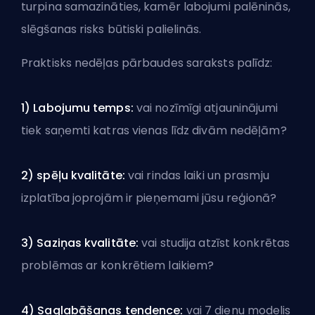
turpina samazināties, kamēr labojumi palēninās,
slēgšanas risks būtiski palielinās.
Praktisks nedēļas pārbaudes saraksts palīdz:
1) Labojumu temps:
vai nozīmīgi atjauninājumi
tiek saņemti katras vienas līdz divām nedēļām?
2) spēļu kvalitāte:
vai rindas laiki un prasmju
izplatība joprojām ir pieņemami jūsu reģionā?
3) Saziņas kvalitāte:
vai studija atzīst konkrētas
problēmas ar konkrētiem laikiem?
4) Saglabāšanas tendence:
vai 7 dienu modelis