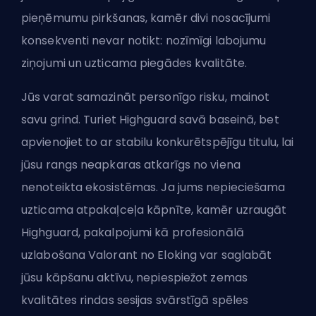
pieņēmumu pirkšanas, kamēr divi nosacījumi
konsekventi nevar notikt: nozīmīgi labojumu
ziņojumi un uzticama piegādes kvalitāte.
Jūs varat samazināt personīgo risku, mainot
savu grind. Turiet Highguard savā baseinā, bet
apvienojiet to ar stabilu konkurētspējīgu titulu, lai
jūsu rangs neapkaras atkarīgs no viena
nenoteikta ekosistēmas. Ja jums nepieciešama
uzticama atpakaļceļa kāpnīte, kamēr uzraugāt
Highguard, pakalpojumi kā
profesionālā
uzlabošana Valorant no Eloking
var saglabāt
jūsu kāpšanu aktīvu, nepiespiežot zemas
kvalitātes rindas sesijas svārstīgā spēles