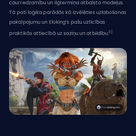
caurredzamību un ilgtermiņa atbalsta modeļus.
Tā pati loģika parādās
kā izvēlēties uzlabošanas
pakalpojumu
un Eloking’s pašu uzticības
[1]
praktikās attiecībā uz saziņu un atbildību.