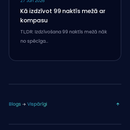
27 Jun 2026
Kā izdzīvot 99 naktīs mežā ar
kompasu
TL;DR: Izdzīvošana 99 naktīs mežā nāk
no spēcīga…
Blogs
Vispārīgi