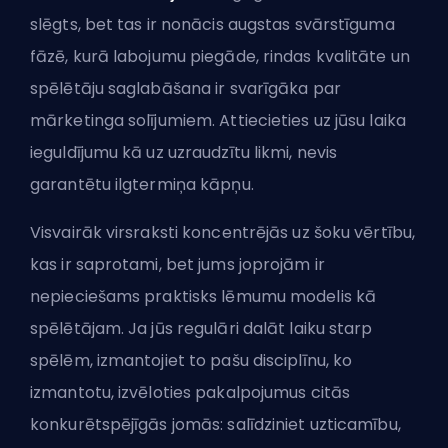
slēgts, bet tas ir nonācis augstas svārstīguma
fāzē, kurā labojumu piegāde, rindas kvalitāte un
spēlētāju saglabāšana ir svarīgāka par
mārketinga solījumiem. Attiecieties uz jūsu laika
ieguldījumu kā uz uzraudzītu likmi, nevis
garantētu ilgtermiņa kāpņu.
Visvairāk virsraksti koncentrējās uz šoku vērtību,
kas ir saprotami, bet jums joprojām ir
nepieciešams praktisks lēmumu modelis kā
spēlētājam. Ja jūs regulāri dalāt laiku starp
spēlēm, izmantojiet to pašu disciplīnu, ko
izmantotu, izvēloties pakalpojumus citās
konkurētspējīgās jomās: salīdziniet uzticamību,