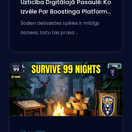
Uzticība Digitālajā Pasaulē: Ko
Izvēle Par Boostinga Platformu
Iemācījusi Polijas Spēlētājiem
Šodien tiešsaistes spēles ir milzīgs
Par Tiešsaistes Pakalpojumu
bizness, taču tas prasa …
Pārbaudi