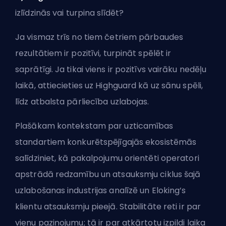
izlīdzinās vai turpina slīdēt?
Ja vismaz trīs no tiem četriem pārbaudes
rezultātiem ir pozitīvi, turpināt spēlēt ir
saprātīgi. Ja tikai viens ir pozitīvs vairāku nedēļu
laikā, attiecieties uz Highguard kā uz sānu spēli,
līdz atbalsta pārliecība uzlabojas.
Plašākam kontekstam par uzticamības
standartiem konkurētspējīgajās ekosistēmās
salīdziniet, kā pakalpojumu orientēti operatori
apstrādā redzamību un atsauksmju ciklus
šajā
uzlabošanas industrijas analīzē
un
Eloking’s
klientu atsauksmju pieejā
. Stabilitāte reti ir par
vienu paziņojumu; tā ir par atkārtotu izpildi laika