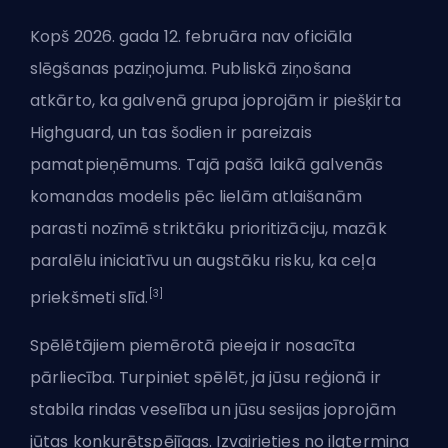
Kopš 2026. gada 12. februāra nav oficiāla
slēgšanas paziņojuma. Publiskā ziņošana
atkārto, ka galvenā grupa joprojām ir piešķirta
Highguard, un tas šodien ir pareizais
pamatpieņēmums. Tajā pašā laikā galvenās
komandas modelis pēc lielām atlaišanām
parasti nozīmē striktāku prioritizāciju, mazāk
paralēlu iniciatīvu un augstāku risku, ka ceļa
[3]
priekšmeti slīd.
Spēlētājiem piemērotā pieeja ir nosacīta
pārliecība. Turpiniet spēlēt, ja jūsu reģionā ir
stabila rindas veselība un jūsu sesijas joprojām
jūtas konkurētspējīgas. Izvairieties no ilgtermiņa