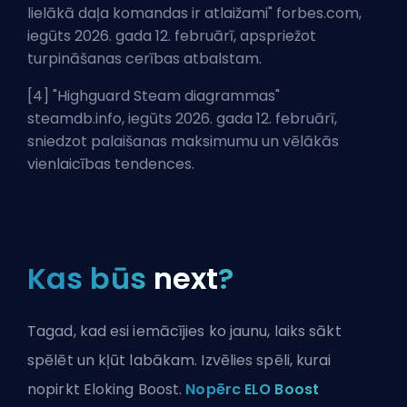
lielākā daļa komandas ir atlaižami
" forbes.com,
iegūts 2026. gada 12. februārī, apspriežot
turpināšanas cerības atbalstam.
[4] "
Highguard Steam diagrammas
"
steamdb.info, iegūts 2026. gada 12. februārī,
sniedzot palaišanas maksimumu un vēlākās
vienlaicības tendences.
Kas būs
next
?
Tagad, kad esi iemācījies ko jaunu, laiks sākt
spēlēt un kļūt labākam. Izvēlies spēli, kurai
nopirkt Eloking Boost.
Nopērc ELO Boost