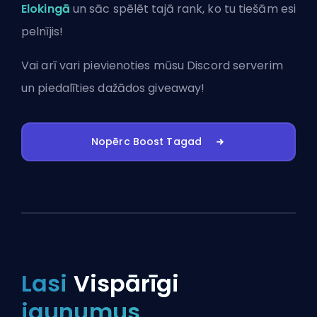
Elokingā
un sāc spēlēt tajā rank, ko tu tiešām esi
pelnījis!
Vai arī vari
pievienoties mūsu Discord serverim
un piedalīties dažādos giveaway!
Nopērc Boost Tagad
Lasi
Vispārīgi
jaunumus