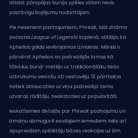
atbilst pārspējas burvja spēles stilam nevis
pastāvīgu bojājumu nodarītājam.
Pie neseniem paziņojumiem, Phreak, labi zināma
persona
League of Legends
kopienā, atklāja, ka
Aphelios gaida ievērojamas izmaiņas. Mērķis ir
pārvērst Aphelios no pašreizējās lomas kā
tālvidus burvji-metēju uz tradicionālāku tiešo
uzbrukumu veicošu AD nestuvēju. Šī pārmaiņa
notiek atsaucoties uz viņa pašreizējo zemo
uzvaras rādītāju, neskatoties uz popularitāti.
Ieskatīsimies detaļās par Phreak paziņojumu un
izmaiņu aizmugurē esošajiem iemesliem. Mēs arī
apspriedīsim spēlētāju bāzes reakcijas uz šīm