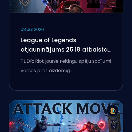
08 Jul 2026
League of Legends
atjauninājums 25.18 atbalsta
aizliegumus un boostēšanas
TL;DR: Riot jaunie reitingu spēju sodījumi
karogus
vēršas pret aizdomīg…