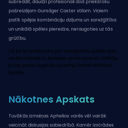
subreddit, daudzi profesionali dod priekšroku
pašreizējam Gunsliger Caster stilam. Viņiem
patīk spējas kombināciju dziļums un sarežģītība
un unikālā spēles pieredze, neraugoties uz tās
grūtību.
Tā kā šis priekšroka par sarežģītāku spēles stilu
varētu izskaidrot Aphelios zemo uzvaras rādītāju,
jo tas prasa augstāku prasmju līmeni efektīvai
izpildei.
Nākotnes Apskats
Tuvākās izmaiņas Aphelios varēs vēl vairāk
veicināt diskusijas sabiedrībā. Kamēr izstrādes