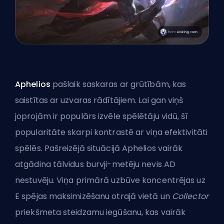
Aphelios
pašlaik saskaras ar grūtībām, kas
saistītas ar uzvaras rādītājiem. Lai gan viņš
joprojām ir populārs izvēle spēlētāju vidū, šī
popularitāte skarpi kontrastē ar viņa efektivitāti
spēlēs. Pašreizējā situācijā Aphelios vairāk
atgādina tālvidus burvji-metēju nevis AD
nestuvēju. Viņa primārā uzbūve koncentrējas uz
E spējas maksimizēšanu otrajā vietā un
Collector
priekšmeta steidzamu iegūšanu, kas vairāk