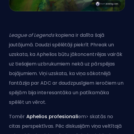
League of Legends
kopiena ir dalīta šajā
jautājumā. Daudzi spēlētāji piekrīt Phreak un
uzskata, ka Aphelios būtu jākoncentrējas vairāk
uz tiešajiem uzbrukumiem nekā uz
pārspējas
bojājumiem
. Viņi uzskata, ka viņa sākotnējā
fantāzija par ADC ar daudzpusīgiem ieročiem un
spējām bija interesantāka un patīkamāka
spēlēt un vērot.
Tomēr
Aphelios profesionali
em> skatās no
citas perspektīvas. Pēc diskusijām viņa veltītajā