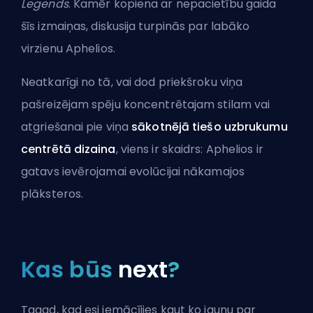
Legends
. Kamēr kopiena ar nepacietību gaida
šīs izmaiņas, diskusija turpinās par labāko
virzienu Aphelios.
Neatkarīgi no tā, vai dod priekšroku viņa
pašreizējam spēju koncentrētajam stilam vai
atgriešanai pie viņa
sākotnējā tiešo uzbrukumu
centrētā dizaina
, viens ir skaidrs: Aphelios ir
gatavs ievērojamai evolūcijai nākamajos
plāksteros.
Kas būs
next
?
Tagad, kad esi iemācījies kaut ko jaunu par