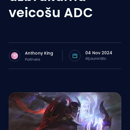
veicošu ADC
04 Nov 2024
Anthony King
A
Atjaunināts:
Partneris