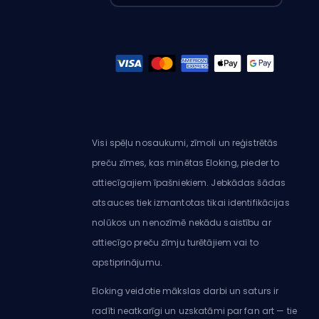
Visi spēļu nosaukumi, zīmoli un reģistrētās
preču zīmes, kas minētas Eloking, pieder to
attiecīgajiem īpašniekiem. Jebkādas šādas
atsauces tiek izmantotas tikai identifikācijas
nolūkos un nenozīmē nekādu saistību ar
attiecīgo preču zīmju turētājiem vai to
apstiprinājumu.
Eloking veidotie mākslas darbi un saturs ir
radīti neatkarīgi un uzskatāmi par fan art — tie