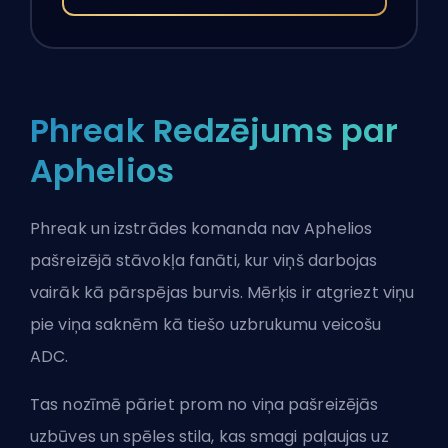
Phreak Redzējums par
Aphelios
Phreak
un izstrādes komanda nav Aphelios
pašreizējā stāvokļa fanāti, kur viņš darbojas
vairāk kā pārspējas burvis. Mērķis ir atgriezt viņu
pie viņa saknēm kā tiešo uzbrukumu veicošu
ADC.
Tas nozīmē pāriet prom no viņa pašreizējās
uzbūves un spēles stila, kas smagi paļaujas uz