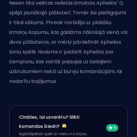
Nesen tika veiktas nelielas izmaiņas Aphelios'
Q
spējā jaunākajā
plāksterī
. Tomēr šie pielāgojumi
ir tikai sākums. Phreak norādīja uz plašāku
izmaiņu kopumu, kas gaidāms nākošajā vienā vai
divos plāksteros, ar mērķi pārdefinēt Aphelios
lomu spēlē. Nodoms ir padarīt Aphelios par
čempionu, kas vairāk paļaujas uz tiešajiem
uzbrukumiem nekā uz burvju kombinācijām, lai
nodarītu bojājumus.
Cīnāties, lai uzvarētu? Slikti
komandas biedri?
Iegādājieties spēli ar vienu no mūsu