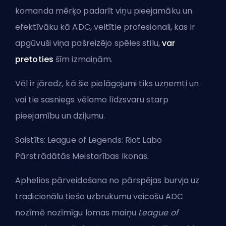
komanda mērķo padarīt viņu pieejamāku un
efektīvāku kā
ADC
, veltītie profesionali, kas ir
apgūvuši viņa pašreizējo spēles stilu,
var
pretoties
šīm izmaiņām.
Vēl ir jāredz, kā šie pielāgojumi tiks uzņemti un
vai tie sasniegs vēlamo līdzsvaru starp
pieejamību un dziļumu.
Saistīts:
League of Legends: Riot Labo
Pārstrādātās Meistarības Ikonas
.
Aphelios pārveidošana no pārspējas burvja uz
tradicionālu tiešo uzbrukumu veicošu ADC
nozīmē nozīmīgu lomas maiņu
League of