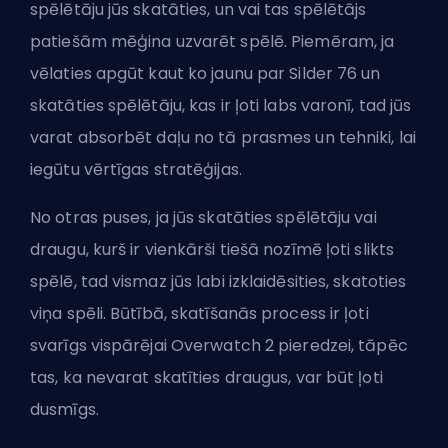
spēlētāju jūs skatāties, un vai tas spēlētājs
patiešām mēģina uzvarēt spēlē. Piemēram, ja
vēlaties apgūt kaut ko jaunu par Silder 76 un
skatāties spēlētāju, kas ir ļoti labs
varonī
, tad jūs
varat absorbēt daļu no tā prasmes un tehniki, lai
iegūtu vērtīgas stratēģijas.
No otras puses, ja jūs skatāties spēlētāju vai
draugu, kurš ir vienkārši tiešā nozīmē ļoti slikts
spēlē, tad vismaz jūs labi izklaidēsities, skatoties
viņa spēli. Būtībā, skatīšanās process ir ļoti
svarīgs vispārējai Overwatch 2 pieredzei, tāpēc
tas, ka nevarat skatīties draugus, var būt ļoti
dusmīgs.