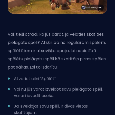
Vai, tieši otrādi, ko jūs darāt, ja vēlaties skatīties
pielāgotu spēli? Atšķirībā no regulārām spēlēm,
spēlētājiem ir atsevišķa opcija, lai nopietībā
spēlētu pielāgotu spēli kā skatītājs pirms spēles
pat sākas. Lai to izdarītu:
Atveriet cilni "Spēlēt".
Vai nu jūs varat izveidot savu pielāgoto spēli,
vai arī ievadīt esošo.
Ja izveidojat savu spēli, ir divas vietas
skatītājiem.