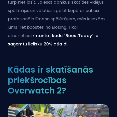
turpiniet lasīt. Ja esat apnikuši skatīties vidējus
spēlētājus un vēlaties spēlēt kopā ar patiesi
profesionāla līmeņa spēlētājiem, mēs iesakām
jums
īrēt boosteri no Eloking
. Tikai
atcerieties
izmantot kodu "BoostToday" lai
saņemtu lielisku 20% atlaidi
.
Kādas ir skatīšanās
priekšrocības
Overwatch 2?