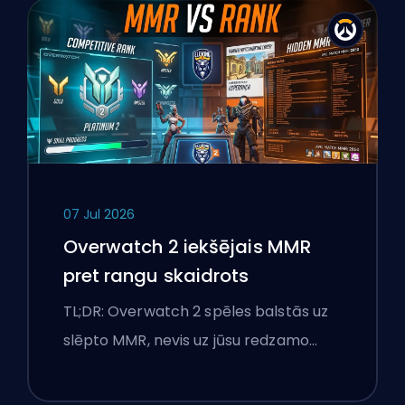
07 Jul 2026
Overwatch 2 iekšējais MMR
pret rangu skaidrots
TL;DR: Overwatch 2 spēles balstās uz
slēpto MMR, nevis uz jūsu redzamo…