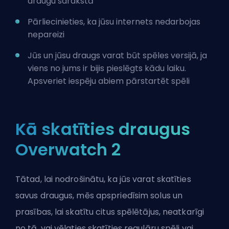
draugu sarakstā
Pārliecinieties, ka jūsu internets nedarbojas
nepareizi
Jūs un jūsu draugs varat būt spēles versijā, ja
viens no jums ir bijis pieslēgts kādu laiku.
Apsveriet iespēju abiem pārstartēt spēli
Kā skatīties draugus
Overwatch 2
Tātad, lai nodrošinātu, ka jūs varat skatīties
savus draugus, mēs apspriedīsim solus un
prasības, lai skatītu citus spēlētājus, neatkarīgi
no tā, vai vēlaties skatīties regulāru spēli vai