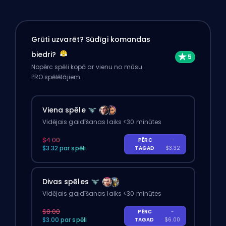
Grūti uzvarēt? Sūdīgi komandas
biedri?
Nopērc spēli kopā ar vienu no mūsu
PRO spēlētājiem.
Viena spēle
Vidējais gaidīšanas laiks <30 minūtes
$4.00
PĒRC
-
$3.32 par spēli
TAGAD
$3.32
Divas spēles
Vidējais gaidīšanas laiks <30 minūtes
$8.00
PĒRC
-
$3.00 par spēli
TAGAD
$6.00