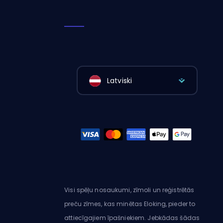
Latviski
Visi spēļu nosaukumi, zīmoli un reģistrētās
preču zīmes, kas minētas Eloking, pieder to
attiecīgajiem īpašniekiem. Jebkādas šādas