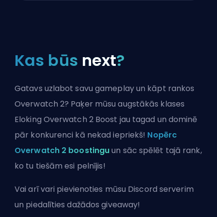
Kas būs
next
?
Gatavs uzlabot savu gameplay un kāpt rankos
Overwatch 2? Paķer mūsu augstākās klases
Eloking Overwatch 2 Boost jau tagad un dominē
pār konkurenci kā nekad iepriekš!
Nopērc
Overwatch 2 boostingu
un sāc spēlēt tajā rank,
ko tu tiešām esi pelnījis!
Vai arī vari
pievienoties mūsu Discord serverim
un piedalīties dažādos giveaway!