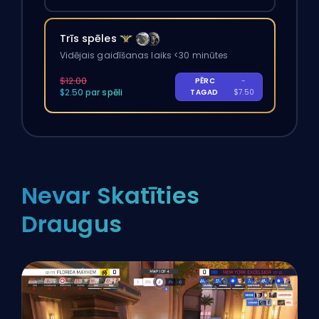
Trīs spēles
Vidējais gaidīšanas laiks <30 minūtes
$12.00
PĒRC
-
$2.50 par spēli
TAGAD
$7.50
Nevar Skatīties
Draugus