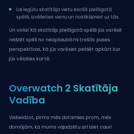
Lai iegūtu skatītāja vietu esošā pielāgotā
spēlē, izvēlieties vienu un noklikšķiniet uz tās.
Un voila! Kā skatītājs pielāgotā spēlē jūs varēsit
redzēt spēli no neapšaubāmi trešās puses
perspektīvas, kā jūs varēsiet peldēt apkārt kur
jūs vēlaties kartē.
Overwatch 2 Skatītāja
Vadība
Visbeidzot, pirms mēs dotamies prom, mēs
domājām, ka mums vajadzētu arī iziet cauri