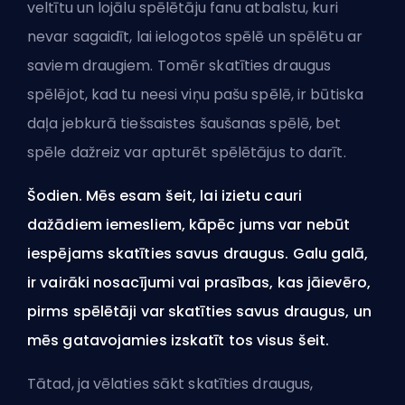
veltītu un lojālu spēlētāju fanu atbalstu, kuri
nevar sagaidīt, lai ielogotos spēlē un spēlētu ar
saviem draugiem. Tomēr skatīties draugus
spēlējot, kad tu neesi viņu pašu spēlē, ir būtiska
daļa jebkurā tiešsaistes šaušanas spēlē, bet
spēle dažreiz var apturēt spēlētājus to darīt.
Šodien. Mēs esam šeit, lai izietu cauri
dažādiem iemesliem, kāpēc jums var nebūt
iespējams skatīties savus draugus. Galu galā,
ir vairāki nosacījumi vai prasības, kas jāievēro,
pirms spēlētāji var skatīties savus draugus, un
mēs gatavojamies izskatīt tos visus šeit.
Tātad, ja vēlaties sākt skatīties draugus,