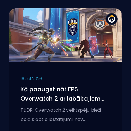
16 Jul 2026
Kā paaugstināt FPS
Overwatch 2 ar labākajiem
iestatījumiem
TL;DR: Overwatch 2 veiktspēju bieži
bojā slēptie iestatījumi, nev…