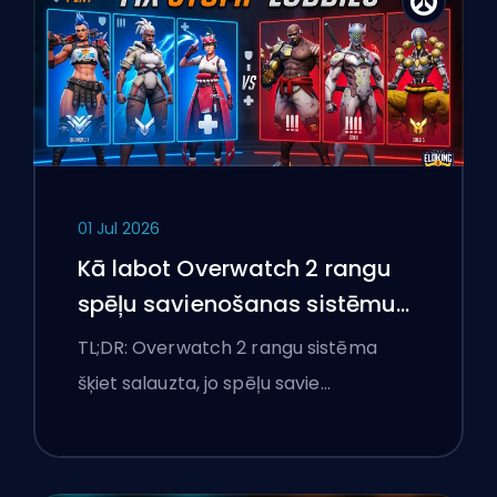
01 Jul 2026
Kā labot Overwatch 2 rangu
spēļu savienošanas sistēmu
un pārlieku izteiktas spēles
TL;DR: Overwatch 2 rangu sistēma
šķiet salauzta, jo spēļu savie…