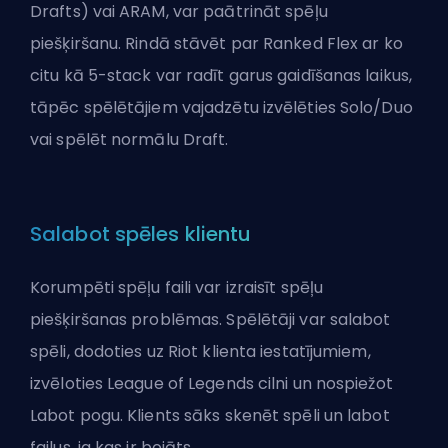
Drafts) vai ARAM, var paātrināt spēļu
piešķiršanu. Rindā stāvēt par Ranked Flex ar ko
citu kā 5-stack var radīt garus gaidīšanas laikus,
tāpēc spēlētājiem vajadzētu izvēlēties Solo/Duo
vai spēlēt normālu Draft.
Salabot spēles klientu
Korumpēti spēļu faili var izraisīt spēļu
piešķiršanas problēmas. Spēlētāji var salabot
spēli, dodoties uz Riot klienta iestatījumiem,
izvēloties League of Legends cilni un nospiežot
Labot pogu. Klients sāks skenēt spēli un labot
failus, ja kas ir bojāts.