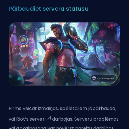
Pārbaudiet servera statusu
Pirms veicat izmaiņas, spēlētājiem jāpārbauda,
[2]
vai Riot’s serveri
darbojas. Serveru problēmas
vai apkalpošana var novērst pareizu darbības