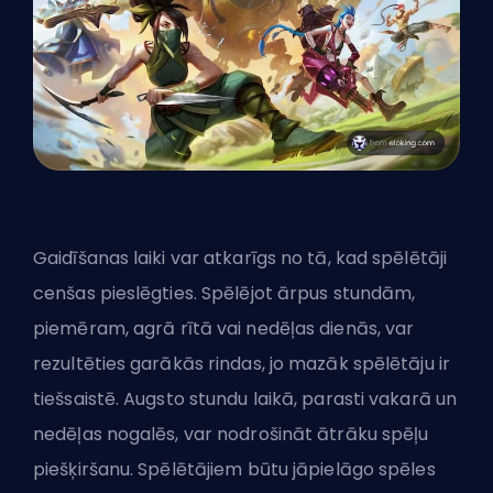
Gaidīšanas laiki var atkarīgs no tā, kad spēlētāji
cenšas pieslēgties. Spēlējot ārpus stundām,
piemēram, agrā rītā vai nedēļas dienās, var
rezultēties garākās rindas, jo mazāk spēlētāju ir
tiešsaistē. Augsto stundu laikā, parasti vakarā un
nedēļas nogalēs, var nodrošināt ātrāku spēļu
piešķiršanu. Spēlētājiem būtu jāpielāgo spēles