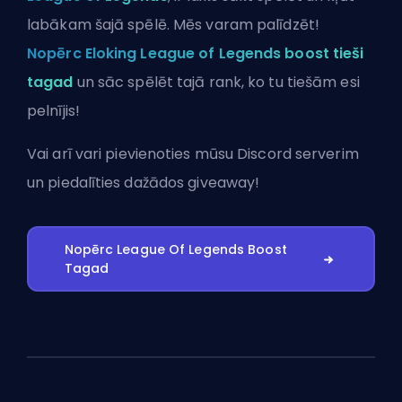
labākam šajā spēlē. Mēs varam palīdzēt!
Nopērc Eloking League of Legends boost tieši
tagad
un sāc spēlēt tajā rank, ko tu tiešām esi
pelnījis!
Vai arī vari
pievienoties mūsu Discord serverim
un piedalīties dažādos giveaway!
Nopērc League Of Legends Boost
Tagad