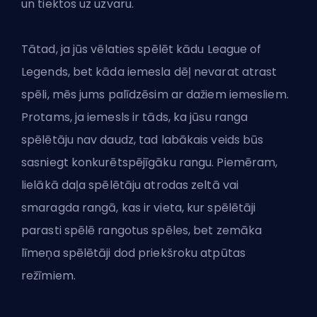
un tiektos uz uzvaru.
Tātad, ja jūs vēlaties spēlēt kādu League of
Legends, bet kāda iemesla dēļ nevarat atrast
spēli, mēs jums palīdzēsim ar dažiem iemesliem.
Protams, ja iemesls ir tāds, ka jūsu ranga
spēlētāju nav daudz, tad labākais veids būs
sasniegt konkurētspējīgāku rangu
. Piemēram,
lielākā daļa spēlētāju atrodas zeltā vai
smaragda rangā, kas ir vieta, kur spēlētāji
parasti spēlē rangotus spēles, bet zemāka
līmeņa spēlētāji dod priekšroku atpūtas
režīmiem.