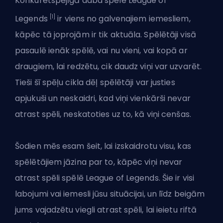
Konkurētspējīgā daba spēlē League of
[1]
Legends
ir viens no galvenajiem iemesliem,
kāpēc tā joprojām ir tik aktuāla. Spēlētāji visā
pasaulē ienāk spēlē, vai nu vieni, vai kopā ar
draugiem, lai redzētu, cik daudz viņi var uzvarēt.
Tieši šī spēļu cikla dēļ spēlētāji var justies
apjukuši un neskaidri, kad viņi vienkārši nevar
atrast spēli, neskatoties uz to, kā viņi cenšas.
Šodien mēs esam šeit, lai izskaidrotu visu, kas
spēlētājiem jāzina par to, kāpēc viņi nevar
atrast spēli spēlē League of Legends. Šie ir visi
labojumi vai iemesli jūsu situācijai, un līdz beigām
jums vajadzētu viegli atrast spēli, lai ieietu riftā