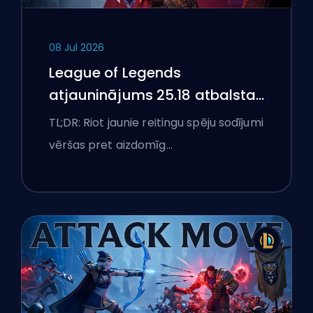
08 Jul 2026
League of Legends
atjauninājums 25.18 atbalsta
aizliegumus un boostēšanas
TL;DR: Riot jaunie reitingu spēju sodījumi
karogus
vēršas pret aizdomīg…