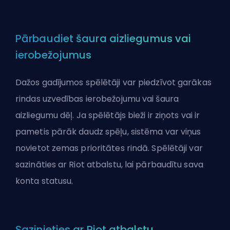
Pārbaudiet šaura aizliegumus vai
ierobežojumus
Dažos gadījumos spēlētāji var piedzīvot garākas
rindas uzvedības ierobežojumu vai šaura
aizliegumu dēļ. Ja spēlētājs bieži ir ziņots vai ir
pametis pārāk daudz spēļu, sistēma var viņus
novietot zemas prioritātes rindā. Spēlētāji var
sazināties ar Riot atbalstu, lai pārbaudītu sava
konta statusu.
Sazinieties ar Riot atbalstu