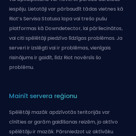
iespēju. Lietotāji var pārbaudīt tādas vietnes kā
Riot’s Servisa Statusa lapa vai trešo pušu
platformas kā Downdetector, lai pārliecinātos,
vai citi spēlētāji piedzīvo līdzīgas problēmas. Ja
serveri ir izslēgti vai ir problēmas, vienīgais
risinājums ir gaidīt, līdz
Riot
novērsīs šo
problēmu.
Mainīt servera reģionu
Spēlētāji mazāk apdzīvotās teritorijās var
cīnīties ar garām gaidīšanas reizēm, jo aktīvo
spēlētāju ir mazāk. Pārsniedzot uz aktīvāku