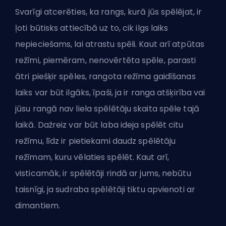
Svarīgi atcerēties, ka rangs, kurā jūs spēlējat, ir
ļoti būtisks attiecībā uz to, cik ilgs laiks
nepieciešams, lai atrastu spēli. Kaut arī atpūtas
režīmi, piemēram, nenovērtēta spēle, parasti
ātri piešķir spēles, rangota režīma gaidīšanas
laiks var būt ilgāks, īpaši, ja ir ranga atšķirība vai
jūsu rangā nav liela spēlētāju skaita spēle tajā
laikā. Dažreiz var būt laba ideja spēlēt citu
režīmu, līdz ir pietiekami daudz spēlētāju
režīmam, kuru vēlaties spēlēt. Kaut arī,
visticamāk, ir spēlētāji rindā ar jums, nebūtu
taisnīgi, ja sudraba spēlētāji tiktu apvienoti ar
dimantiem.