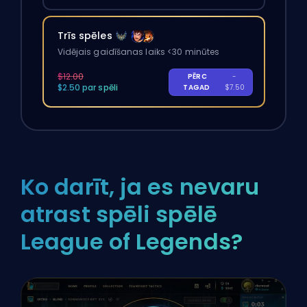
Trīs spēles
Vidējais gaidīšanas laiks <30 minūtes
$12.00
PĒRC
-
$2.50 par spēli
TAGAD
$7.50
Ko darīt, ja es nevaru
atrast spēli spēlē
League of Legends?