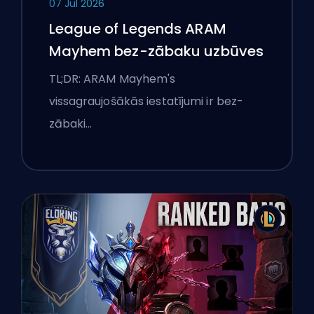
07 Jul 2026
League of Legends ARAM
Mayhem bez-zābaku uzbūves
TL;DR: ARAM Mayhem's
vissagraujošākās iestatījumi ir bez-
zābaki…