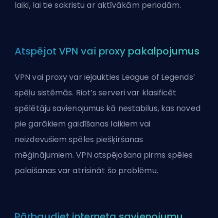
laiki, lai tie sakristu ar aktīvākām periodām.
Atspējot VPN vai proxy pakalpojumus
VPN vai proxy var iejaukties League of Legends’
spēļu sistēmās. Riot’s serveri var klasificēt
spēlētāju savienojumus kā nestabilus, kas noved
pie garākiem gaidīšanas laikiem vai
neizdevušiem spēles piešķiršanas
mēģinājumiem. VPN atspējošana pirms spēles
palaišanas var atrisināt šo problēmu.
Pārbaudiet interneta savienojumu