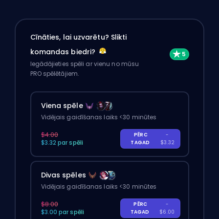
Cīnāties, lai uzvarētu? Slikti
komandas biedri?
Iegādājieties spēli ar vienu no mūsu
PRO spēlētājiem.
Viena spēle
Vidējais gaidīšanas laiks <30 minūtes
$4.00
PĒRC
-
$3.32 par spēli
TAGAD
$3.32
Divas spēles
Vidējais gaidīšanas laiks <30 minūtes
$8.00
PĒRC
-
$3.00 par spēli
TAGAD
$6.00