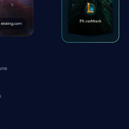
tune
s
s