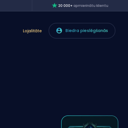
20 000+
apmierinātu klientu
Biedra pieslēgšanās
Lojalitāte