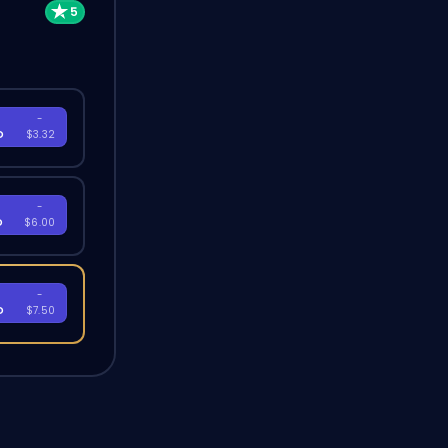
-
D
$3.32
-
D
$6.00
-
D
$7.50