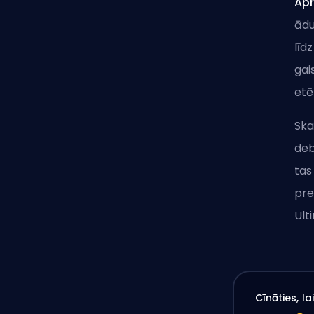
Apr
ād
līd
gai
etē
Ska
deb
tas
pre
Ult
Cīnāties, l