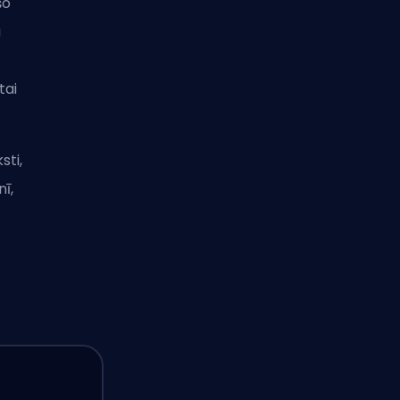
šo
u
tai
sti,
ī,