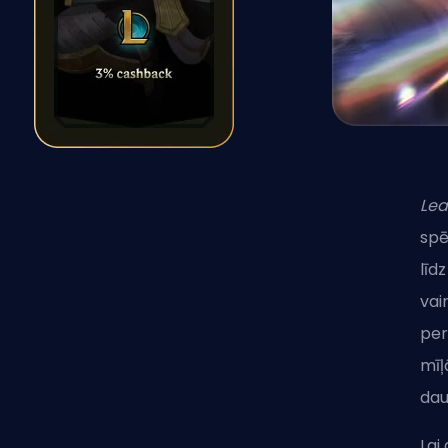
Lea
spē
līd
vai
per
mīļ
daud
Lai