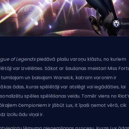
gue of Legends
piedāvā plašu varoņu klāstu, no kuriem
lētāji var izvēlēties. Sākot ar šaušanas meistari Miss For
z tumšajam un baisajam Warwick, katram varonim ir
rākas ādas, kuras spēlētāji var atslēgt vai iegādāties, lai
sonalizētu spēles spēlēšanas veidu. Tomēr viens no
Riot’
ākajiem
čempioniem
ir jābūt Lux, it īpaši ņemot vērā, cik
z izcilu ādu viņai ir.
 atvieglotu lēmuma pieņemšanas procesu, kuras Lux āda