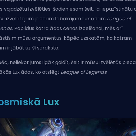
s vajadzētu izvēlēties, šodien esam šeit, lai iepazīstinātu 
u izvēlētajām piecām labākajām Lux ādām
League of
gends
. Papildus katra ādas cenas izcelšanai, mēs arī
lāstīsim mūsu argumentus, kāpēc uzskatām, ka katram
m ir jābūt uz šī saraksta.
ēc, neliekot jums ilgāk gaidīt, šeit ir mūsu izvēlētās pieca
ākās Lux ādas, ko atslēgt
League of Legends
.
osmiskā Lux