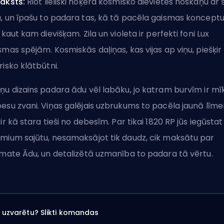
aksts:
Riot lieliski noķēra kosmisko dievietes noskaņu ar 
u
, un īpašu to padara tas, kā tā pacēla gaismas koncept
z kaut kam dievišķam. Zila un violeta ir perfekti foni Lux
smas spējām. Kosmiskās daļiņas, kas vijas ap viņu, piešķir 
risko klātbūtni.
ņu dizains padara ādu vēl labāku, jo katram burvīm ir mīk
esu zvani. Viņas galējais uzbrukums to pacēla jaunā līmen
 ir kā stara tieši no debesīm. Par tikai 1820 RP jūs iegūstat
mium sajūtu, nesamaksājot tik daudz, cik maksātu par
imate Ādu, un detalizētā uzmanība to padara tā vērtu.
ai uzvarētu? Slikti komandas