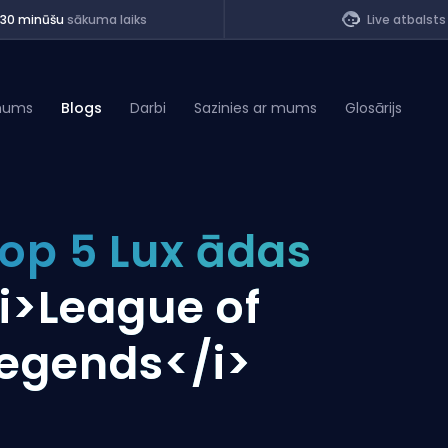
<30 minūšu
sākuma laiks
Live atbalsts
mums
Blogs
Darbi
Sazinies ar mums
Glosārijs
of Legends
op 5 Lux ādas
t
i>League of
egends</i>