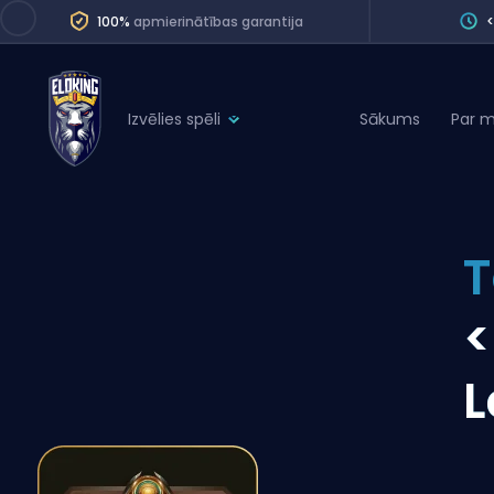
100%
apmierinātības garantija
Izvēlies spēli
Sākums
Par 
League of Legends
League 
Marvel Rivals
SERVICES
Valorant
T
Division Boos
Dota 2
Placements
<
Counter-Strike
Wins
Overwatch 2
L
Coaching
Rocket League
Path of Exile 2
Teammate