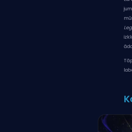
jum
mūs
Le
izk
āda
Tāp
lab
K