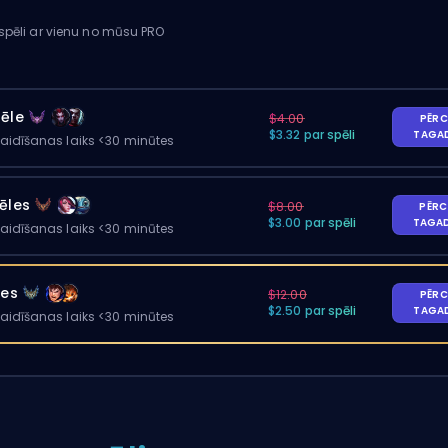
 spēli ar vienu no mūsu PRO
pēle
$4.00
PĒRC
$3.32 par spēli
TAGA
gaidīšanas laiks <30 minūtes
ēles
$8.00
PĒRC
$3.00 par spēli
TAGA
gaidīšanas laiks <30 minūtes
les
$12.00
PĒRC
$2.50 par spēli
TAGA
gaidīšanas laiks <30 minūtes