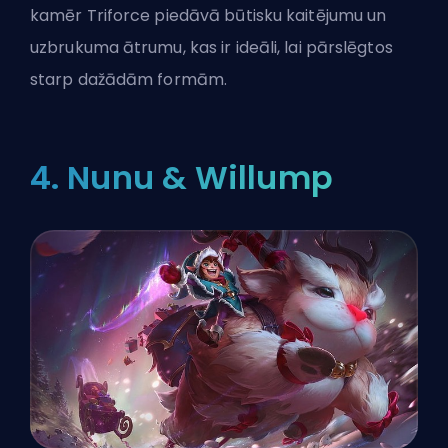
kamēr Triforce piedāvā būtisku kaitējumu un
uzbrukuma ātrumu, kas ir ideāli, lai pārslēgtos
starp dažādām formām.
4. Nunu & Willump