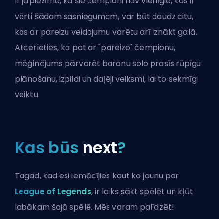
Ir jāpiezīmē, ka šie čempioni nav vienīgie, kas ir
vērti šādam sasniegumam, var būt daudz citu,
kas ar pareizu
veidojumu
varētu arī iznākt galā.
Atcerieties, ka pat ar "pareizo" čempionu,
mēģinājums pārvarēt baronu solo prasīs rūpīgu
plānošanu, izpildi un daļēji veiksmi, lai to sekmīgi
veiktu.
Kas būs
next
?
Tagad, kad esi iemācījies kaut ko jaunu par
League of Legends
, ir laiks sākt spēlēt un kļūt
labākam šajā spēlē. Mēs varam palīdzēt!