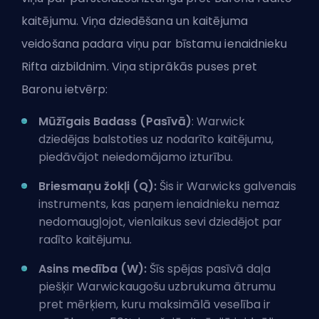
kaitējumu. Viņa dziedēšana un kaitējuma
veidošana padara viņu par bīstamu ienaidnieku
Rifta aizbildnim. Viņa stiprākās puses pret
Baronu ietvērp:
Mūžīgais Badass (Pasīvā)
: Warwick
dziedējas balstoties uz nodarīto kaitējumu,
piedāvājot neiedomājamo izturību.
Briesmaņu žokļi (Q):
Šis ir Warwicks galvenais
instruments, kas paņem ienaidnieku nemaz
nedomaugļojot, vienlaikus sevi dziedējot par
radīto kaitējumu.
Asins medība (W):
Šīs spējas pasīvā daļa
piešķir Warwickaugošu uzbrukuma ātrumu
pret mērķiem, kuru maksimālā veselība ir