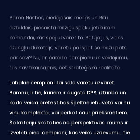
Baron Nashor
, biedējošais mērķis un Rifu
aizbildnis, piesaista milzīgu spēku jebkuram
komandai, kas spēj uzvarēt to. Bet, ja jūs, viens
džungļu izlūkotājs
, varētu pārspēt šo milzu pats
par sevi? Nu, ar pareizo čempionu un veidojumu,
tas nav tikai sapnis, bet stratēģiska realitāte.
Labākie čempioni, lai solo varētu uzvarēt
Baronu, ir tie, kuriem ir augsta DPS, izturība un
kāda veida pretestības šķeltne iebūvēta vai nu
viņu komplektā, vai pērkot caur priekšmetiem.
Šo kritēriju skatoties no perspektīvas, mums ir
izvēlēti pieci čempioni, kas veiks uzdevumu. Tie