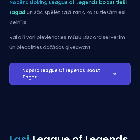
Nopērc Eloking League of Legends boost tieši
tagad
un sāc spēlēt tajā rank, ko tu tiešām esi
pelnījis!
Vai arī vari
pievienoties mūsu Discord serverim
un piedalīties dažādos giveaway!
Nopērc League Of Legends Boost
Tagad
Lasi
League of Legends