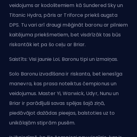
veidojums ar kodolitemiem kā Sundered Sky un
Titanic Hydra, pāris ar Triforce priekš augsta
DPS. Tu vari arī draugi mēģināt baronu ar pilniem
kaitējuma priekšmetiem, bet visdrīzāk tas būs
riskantāk iet pa šo ceļu ar Briar.
Saistīts:
Visi jaunie LoL Baronu tipi un izmaiņas
.
Solo Baronu izvadīšana ir riskanta, bet ienesīga
manevra, kas prasa noteiktus čempionus un
veidojumus. Master Yi, Warwick, Udyr, Nunu un
Briar ir parādījuši savas spējas šajā ziņā,
piedāvājot dažādas pieejas, balstoties uz to
unikālajām stiprām pusēm.