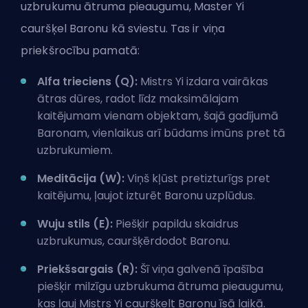
uzbrukumu ātruma pieaugumu, Master Yi
cauršķel Baronu kā sviestu. Tas ir viņa
priekšrocību pamatā:
Alfa trieciens (Q):
Mistrs Yi izdara vairākas
ātras dūres, radot līdz maksimālajam
kaitējumam vienam objektam, šajā gadījumā
Baronam, vienlaikus arī būdams imūns pret tā
uzbrukumiem.
Meditācija (W):
Viņš kļūst pretizturīgs pret
kaitējumu, ļaujot izturēt Baronu uzplūdus.
Wuju stils (E):
Piešķir papildu skaidrus
uzbrukumus, cauršķērdodot Baronu.
Priekšsargais (R):
Šī viņa galvenā īpašība
piešķir milzīgu uzbrukuma ātruma pieaugumu,
kas ļauj Mistrs Yi cauršķelt Baronu īsā laikā.