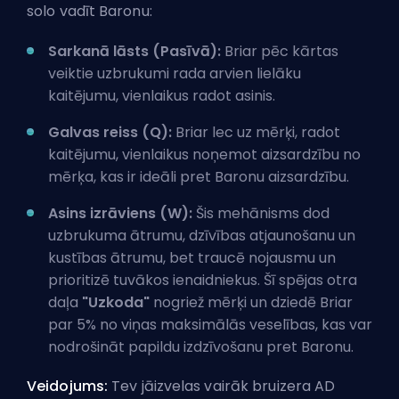
solo vadīt Baronu:
Sarkanā lāsts (Pasīvā):
Briar pēc kārtas
veiktie uzbrukumi rada arvien lielāku
kaitējumu, vienlaikus radot asinis.
Galvas reiss (Q):
Briar lec uz mērķi, radot
kaitējumu, vienlaikus noņemot aizsardzību no
mērķa, kas ir ideāli pret Baronu aizsardzību.
Asins izrāviens (W):
Šis mehānisms dod
uzbrukuma ātrumu, dzīvības atjaunošanu un
kustības ātrumu, bet traucē nojausmu un
prioritizē tuvākos ienaidniekus. Šī spējas otra
daļa
"Uzkoda"
nogriež mērķi un dziedē Briar
par 5% no viņas maksimālās veselības, kas var
nodrošināt papildu izdzīvošanu pret Baronu.
Veidojums:
Tev jāizvelas vairāk bruizera AD