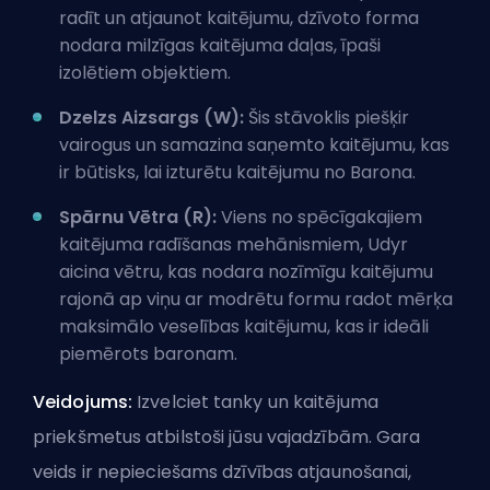
radīt un atjaunot kaitējumu, dzīvoto forma
nodara milzīgas kaitējuma daļas, īpaši
izolētiem objektiem.
Dzelzs Aizsargs (W):
Šis stāvoklis piešķir
vairogus un samazina saņemto kaitējumu, kas
ir būtisks, lai izturētu kaitējumu no Barona.
Spārnu Vētra (R):
Viens no spēcīgakajiem
kaitējuma radīšanas mehānismiem, Udyr
aicina vētru, kas nodara nozīmīgu kaitējumu
rajonā ap viņu ar modrētu formu radot mērķa
maksimālo veselības kaitējumu, kas ir ideāli
piemērots baronam.
Veidojums:
Izvelciet tanky un kaitējuma
priekšmetus atbilstoši jūsu vajadzībām.
Gara
veids
ir nepieciešams dzīvības atjaunošanai,