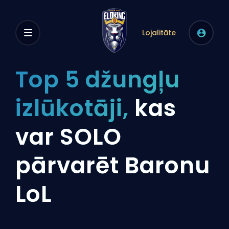
Lojalitāte
Top 5 džungļu
izlūkotāji,
kas
var SOLO
pārvarēt Baronu
LoL