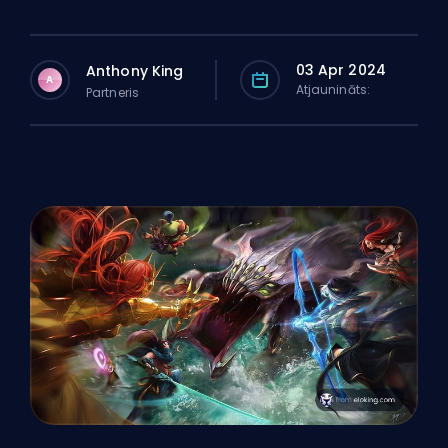
03 Apr 2024
Anthony King
A
Atjaunināts:
Partneris