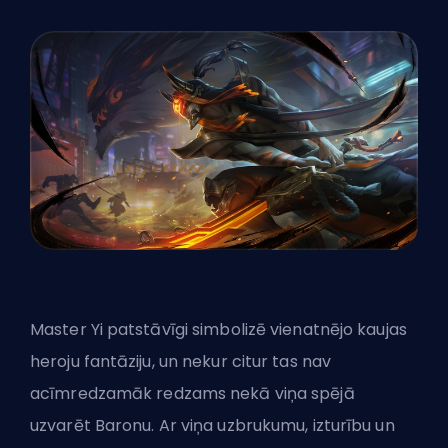
Master Yi patstāvīgi simbolizē vienatnējo kaujas
heroju fantāziju, un nekur citur tas nav
acīmredzamāk redzams nekā viņa spējā
uzvarēt Baronu. Ar viņa uzbrukumu, izturību un