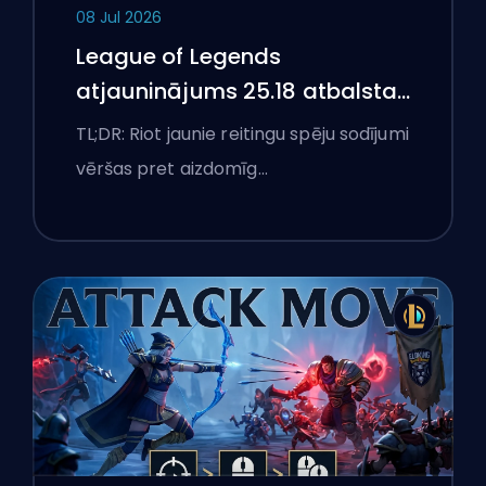
08 Jul 2026
League of Legends
atjauninājums 25.18 atbalsta
aizliegumus un boostēšanas
TL;DR: Riot jaunie reitingu spēju sodījumi
karogus
vēršas pret aizdomīg…