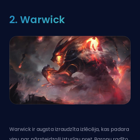
2. Warwick
Warwick ir augsta izraudzīta izlēcēja, kas padara
viņu par pārsteidzoši izturīgu pret Baronu radīto