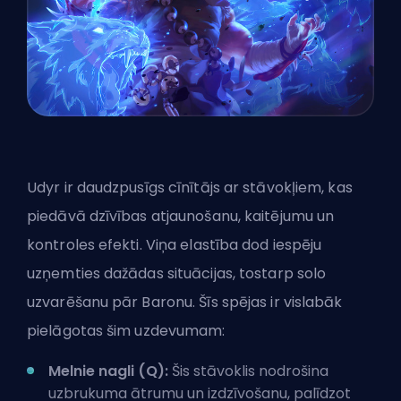
Udyr ir daudzpusīgs cīnītājs ar stāvokļiem, kas
piedāvā dzīvības atjaunošanu, kaitējumu un
kontroles efekti. Viņa elastība dod iespēju
uzņemties dažādas situācijas, tostarp solo
uzvarēšanu pār Baronu. Šīs spējas ir vislabāk
pielāgotas šim uzdevumam:
Melnie nagli (Q):
Šis stāvoklis nodrošina
uzbrukuma ātrumu un izdzīvošanu, palīdzot