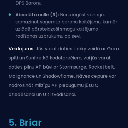
DPS Baronu.
Absolūta nulle (R):
Nunu iegūst vairogu,
samazinot saņemto baronu kaitējumu, kamēr
uzlādē pārsteidzoši smagu kaitējuma
radīšanas uzbrukumu ap sevi.
Veidojums:
Jūs varat doties tanky veidā ar Gara
spīti un Sunfire kā kodolprečiem, vai jūs varat
doties pilnu AP būvi ar Stormsurge, Rocketbelt,
Malignance un Shadowflame. Nāves cepure var
nodrošināt milzīgu AP pieaugumu jūsu Q
dziedēšanai un Ult izvadīšanai.
5. Briar