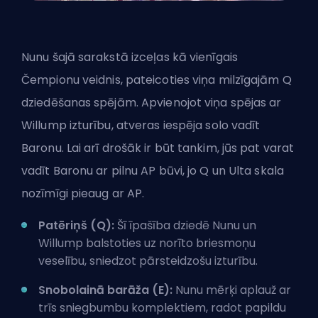
Nunu šajā sarakstā izceļas kā vienīgais
Čempionu veidnis, pateicoties viņa milzīgajām Q
dziedēšanas spējām. Apvienojot viņa spējas ar
Willump izturību, atveras iespēja solo vadīt
Baronu. Lai arī drošāk ir būt tankim, jūs pat varat
vadīt Baronu ar pilnu AP būvi, jo Q un
Ulta
skala
nozīmīgi pieaug ar AP.
Patēriņš (Q):
Šī īpašība dziedē Nunu un
Willump balstoties uz norīto briesmoņu
veselību, sniedzot pārsteidzošu izturību.
Snobolainā barāža (E):
Nunu mērķi aplauž ar
trīs sniegbumbu komplektiem, radot papildu