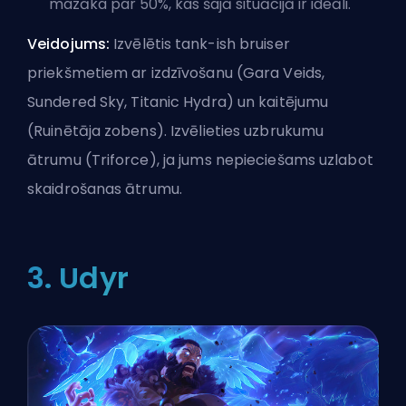
mazāka par 50%, kas šajā situācijā ir ideāli.
Veidojums:
Izvēlētis tank-ish bruiser
priekšmetiem ar izdzīvošanu (Gara Veids,
Sundered Sky
, Titanic Hydra) un kaitējumu
(Ruinētāja zobens). Izvēlieties uzbrukumu
ātrumu (Triforce), ja jums nepieciešams uzlabot
skaidrošanas ātrumu.
3. Udyr