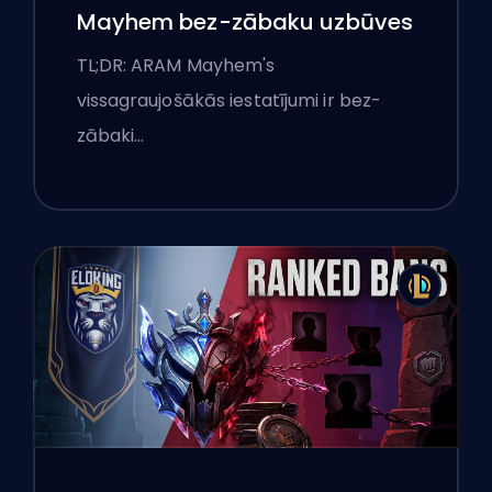
Mayhem bez-zābaku uzbūves
TL;DR: ARAM Mayhem's
vissagraujošākās iestatījumi ir bez-
zābaki…