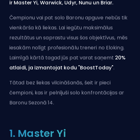
ir Master Yi, Warwick, Udyr, Nunu un Briar.
Čempionu vai pat solo Baronu apguve nebūs tik
vienkārša kā liekas. Lai iegūtu maksimālus
rezultātus un saprastu visus šos objektīvus, mēs
iesakām
nolīgt profesionālu treneri no Eloking
.
Laimīgā kārtā tagad jūs pat varat saņemt
20%
atlaidi, ja izmantojat kodu "BoostToday"
.
Tātad bez liekas vilcināšanās, šeit ir pieci
čempioni, kas ir pelnījuši solo konfrontācijas ar
Baronu Sezonā 14.
1. Master Yi